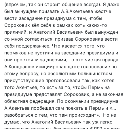
(впрочем, так он строит общение всегда). Я даже
был вынужден призвать А.В.Акентьева жёстче
вести заседание президиума с тем, чтобы
Сороковик вёл себя в рамках хоть каких-то
приличий, и Анатолий Васильевич был вынужден
со мной согласиться, призвав Сороковика вести
себя посдержаннее. Что касается того, что
пермяков не пустили на заседание президиума и
они простояли за дверями, то это чистая правда.
А.Кондрашов инициировал даже голосование по
этому вопросу, но абсолютным большинством
присутствующие проголосовали так, как хотел
того Акентьев, то есть за то, чтобы Пермь на
президиуме представлят Сороковик, а не законная
областная федерация. По окончании президиума
А.Акентьев пообещал сам поехать в Пермь и «…
разобраться с тем, что там происходит». Но не
думаю, что Анатолий Васильевич так уж легко
согласится оставить без поддержки ФЛГР одного