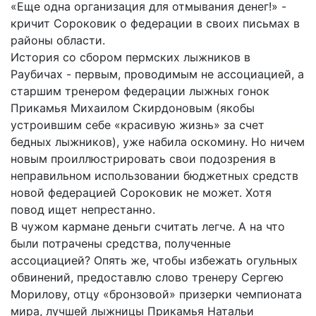
«Еще одна организация для отмывания денег!» -
кричит Сороковик о федерации в своих письмах в
районы области.
История со сбором пермских лыжников в
Раубичах - первым, проводимым не ассоциацией, а
старшим тренером федерации лыжных гонок
Прикамья Михаилом Скирдоновым (якобы
устроившим себе «красивую жизнь» за счет
бедных лыжников), уже набила оскомину. Но ничем
новым проиллюстрировать свои подозрения в
неправильном использовании бюджетных средств
новой федерацией Сороковик не может. Хотя
повод ищет непрестанно.
В чужом кармане деньги считать легче. А на что
были потрачены средства, полученные
ассоциацией? Опять же, чтобы избежать огульных
обвинений, предоставлю слово тренеру Сергею
Морилову, отцу «бронзовой» призерки чемпионата
мира, лучшей лыжницы Прикамья Натальи