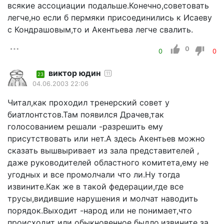
всякие ассоциации подальше.Конечно,советовать
легче,но если б пермяки присоединились к Исаеву
с Кондрашовым,то и Акентьева легче свалить.
0
0
0
виктор юдин
11
23
04.06.2003 22:06
Читал,как проходил тренерский совет у
биатлонтстов.Там появился Драчев,так
голосованием решали -разрешить ему
присутствовать или нет.А здесь Акентьев можно
сказать вышвыривает из зала представителей ,
даже руководителей областного комитета,ему не
угодных и все промолчали что ли.Ну тогда
извините.Как же в такой федерации,где все
трусы,видившие нарушения и молчат наводить
порядок.Выходит -народ или не понимает,что
происходит или обыкновенное быдло,извините за