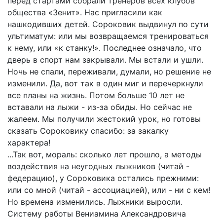
перед стартами собрали тренеров всех клубов
общества «Зенит». Нас пригласили как
нашкодивших детей. Сороковик выдвинул по сути
ультиматум: или мы возвращаемся тренироваться
к нему, или «к станку!». Последнее означало, что
дверь в спорт нам закрывали. Мы встали и ушли.
Ночь не спали, переживали, думали, но решение не
изменили. Да, вот так в один миг и перечеркнули
все планы на жизнь. Потом больше 10 лет не
вставали на лыжи - из-за обиды. Но сейчас не
жалеем. Мы получили жестокий урок, но готовы
сказать Сороковику спасибо: за закалку
характера!
...Так вот, мораль: сколько лет прошло, а методы
воздействия на неугодных лыжников (читай -
федерацию), у Сороковика остались прежними:
или со мной (читай - ассоциацией), или - ни с кем!
Но времена изменились. Лыжники выросли.
Систему работы Вениамина Александровича