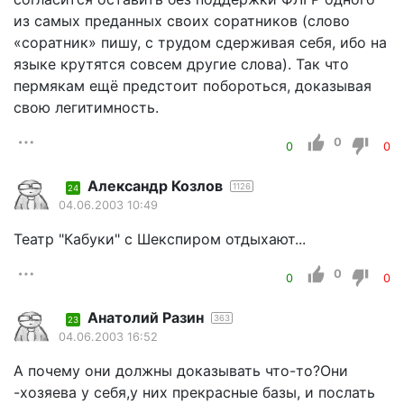
из самых преданных своих соратников (слово
«соратник» пишу, с трудом сдерживая себя, ибо на
языке крутятся совсем другие слова). Так что
пермякам ещё предстоит побороться, доказывая
свою легитимность.
0
0
0
Александр Козлов
1126
24
04.06.2003 10:49
Театр "Кабуки" с Шекспиром отдыхают...
0
0
0
Анатолий Разин
363
23
04.06.2003 16:52
А почему они должны доказывать что-то?Они
-хозяева у себя,у них прекрасные базы, и послать