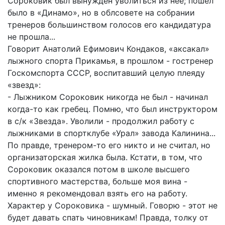
Сороковик был вынужден уволиться из нее; пошел
было в «Динамо», но в облсовете на собрании
тренеров большинством голосов его кандидатура
не прошла...
Говорит Анатолий Ефимович Кондаков, «аксакал»
лыжного спорта Прикамья, в прошлом - гостренер
Госкомспорта СССР, воспитавший целую плеяду
«звезд»:
- Лыжником Сороковик никогда не был - начинал
когда-то как гребец. Помню, что был инструктором
в с/к «Звезда». Уволили - продолжил работу с
лыжниками в спортклубе «Урал» завода Калинина...
По правде, тренером-то его никто и не считал, но
организаторская жилка была. Кстати, в том, что
Сороковик оказался потом в школе высшего
спортивного мастерства, больше моя вина -
именно я рекомендовал взять его на работу.
Характер у Сороковика - шумный. Говорю - этот не
будет давать спать чиновникам! Правда, толку от