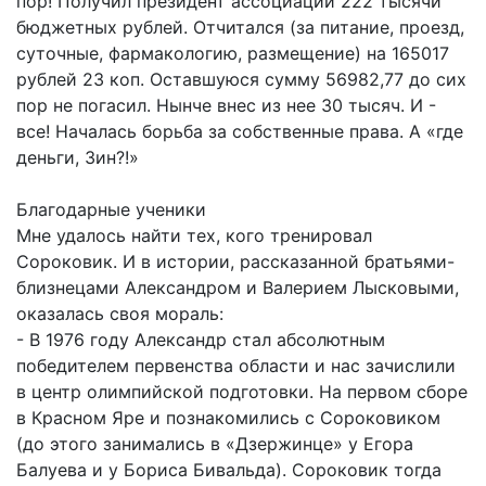
пор! Получил президент ассоциации 222 тысячи
бюджетных рублей. Отчитался (за питание, проезд,
суточные, фармакологию, размещение) на 165017
рублей 23 коп. Оставшуюся сумму 56982,77 до сих
пор не погасил. Нынче внес из нее 30 тысяч. И -
все! Началась борьба за собственные права. А «где
деньги, Зин?!»
Благодарные ученики
Мне удалось найти тех, кого тренировал
Сороковик. И в истории, рассказанной братьями-
близнецами Александром и Валерием Лысковыми,
оказалась своя мораль:
- В 1976 году Александр стал абсолютным
победителем первенства области и нас зачислили
в центр олимпийской подготовки. На первом сборе
в Красном Яре и познакомились с Сороковиком
(до этого занимались в «Дзержинце» у Егора
Балуева и у Бориса Бивальда). Сороковик тогда