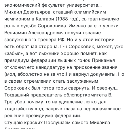
экономический факультет университета...
Михаил Девятьяров, ставший олимпийским
чемпионом в Калгари (1988 год), сыграл немалую
роль в судьбе Сороковика. Именно за его успехи
Вениамин Александрович получил звание
заслуженного тренера РФ. Но и у этой истории
есть обратная сторона. Г-н Сороковик, может, уже
«забыл», а вот лыжники хорошо помнят, как
президиум федерации лыжных гонок Прикамья
отклонил его кандидатуру на присвоение звания
(мол, абсолютно не за что!) и вернул документы. Но
в своем стремлении стать заслуженным
Сороковик был готов горы свернуть. И свернул...
Тогдашний председатель облспорткомитета В.
Трегубов почему-то на удивление легко дал
ходатайству ход, закрыв глаза на первоначальное
решение президиума федерации.
Сгущаю краски? Послушаем самого Михаила