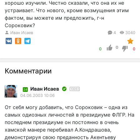
хорошо изучили. Честно сказали, что она их не
устраивает. Что нового, кроме возмущения этим
фактом, вы можете им предложить, г-н
Сороковик?
Иван Исаев
4
3040
0
0
0
Комментарии
Иван Исаев
13051
24
04.06.2003 10:06
От себя могу добавить, что Сороковик – одна из
самых одиозных личностей в президиуме ФЛГР. На
последнем президиуме он постоянно в очень
хамской манере перебивал А.Кондрашова,
демонстрируя свою преданность Акентьеву