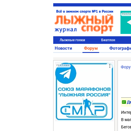
РЕКЛ
Лыжные гонки
Биатлон
Новости
Форум
Фотограф
РЕКЛАМА
Фор
Д
07
Инте
В ма
Бего