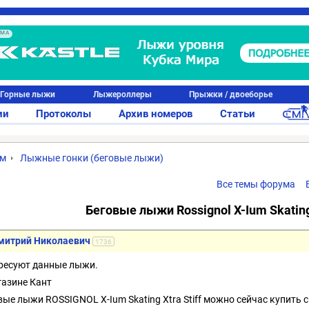
АМА
Горные лыжи
Лыжероллеры
Прыжки / двоеборье
ии
Протоколы
Архив номеров
Статьи
ум
Лыжные гонки (беговые лыжи)
Все темы форума
Беговые лыжи Rossignol X-Ium Skatin
митрий Николаевич
1736
ресуют данные лыжи.
газине Кант
вые лыжи ROSSIGNOL X-Ium Skating Xtra Stiff можно сейчас купить 