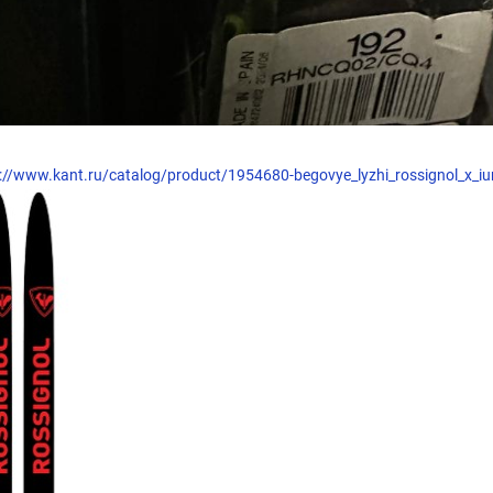
://www.kant.ru/catalog/product/1954680-begovye_lyzhi_rossignol_x_ium