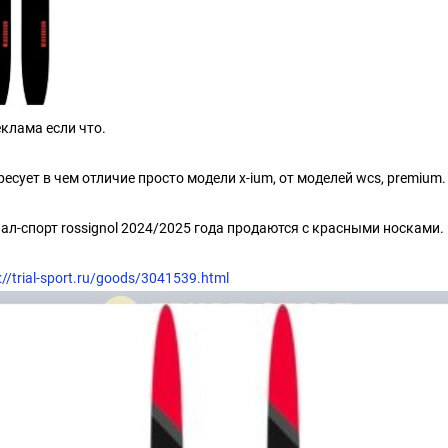
еклама если что.
ресует в чем отличие просто модели x-ium, от моделей wcs, premium.
иал-спорт rossignol 2024/2025 года продаются с красными носками.
://trial-sport.ru/goods/3041539.html