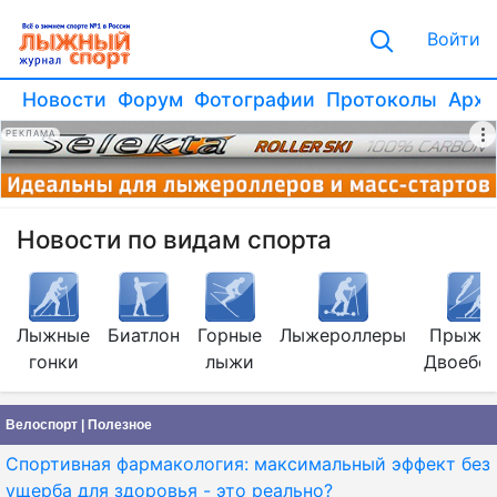
Войти
Новости
Форум
Фотографии
Протоколы
Архи
РЕКЛАМА
Новости по видам спорта
Лыжные
Биатлон
Горные
Лыжероллеры
Прыжки
гонки
лыжи
Двоебо
Велоспорт | Полезное
Спортивная фармакология: максимальный эффект без
ущерба для здоровья - это реально?