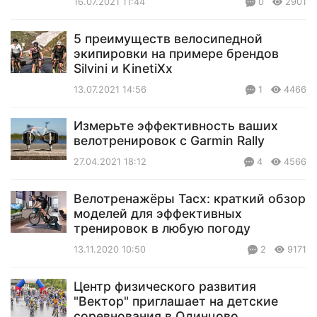
16.07.2021 11:44
0
2901
5 преимуществ велосипедной
экипировки на примере брендов
Silvini и KinetiXx
13.07.2021 14:56
1
4466
Измерьте эффективность ваших
велотренировок с Garmin Rally
27.04.2021 18:12
4
4566
Велотренажёры Tacx: краткий обзор
моделей для эффективных
тренировок в любую погоду
13.11.2020 10:50
2
9171
Центр физического развития
"Вектор" приглашает на детские
соревнования в Одинцово