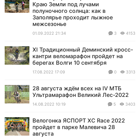
Краю Земли под лучами
полуночного солнца: как в
Заполярье проходит лыжное
межсезонье
01.09.2022 21:34
3
4153
XI Традиционный Деминский кросс-
кантри веломарафон пройдет на
берегах Волги 10 сентября
17.08.2022 17:09
0
3313
28 августа ждём всех на IV МТБ
Ультрамарафон Великий Лес-2022
14.08.2022 10:19
5
3403
Велогонка ЯСПОРТ XC Race 2022
пройдет в парке Малевича 28
августа