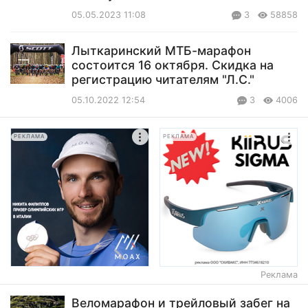
05.05.2023 11:08
3
58858
Лыткаринский МТБ-марафон
состоится 16 октября. Скидка на
регистрацию читателям "Л.С."
05.10.2022 12:54
3
4006
РЕКЛАМА
РЕКЛАМА
Реклама
Веломарафон и трейловый забег на