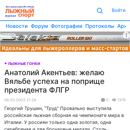
Войти
Новости
Форум
Фотографии
Протоколы
Архи
РЕКЛАМА
ЛЫЖНЫЕ ГОНКИ
Анатолий Акентьев: желаю
Вяльбе успеха на поприще
президента ФЛГР
06.03.2003 21:28
0
1379
Георгий Трушин, "Труд" Провально выступила
российская лыжная сборная на чемпионате мира в
Италии. У россиян только одна золотая, одна
серебряная и две бронзовые медали. Столь