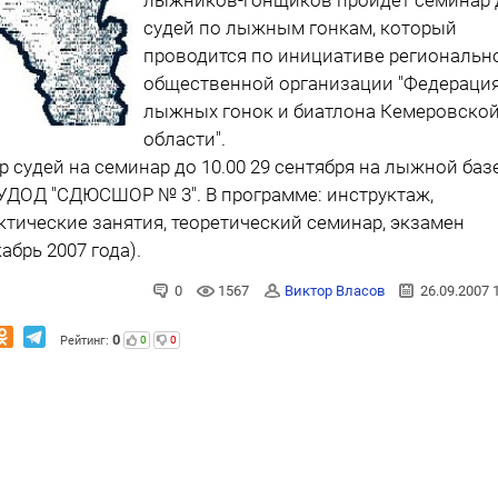
судей по лыжным гонкам, который
проводится по инициативе региональн
общественной организации "Федераци
лыжных гонок и биатлона Кемеровско
области".
р судей на семинар до 10.00 29 сентября на лыжной баз
ДОД "СДЮСШОР № 3". В программе: инструктаж,
ктические занятия, теоретический семинар, экзамен
кабрь 2007 года).
0
1567
Виктор Власов
26.09.2007 
0
Рейтинг:
0
0