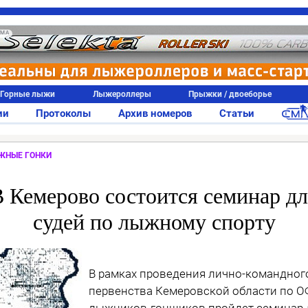
АМА
Горные лыжи
Лыжероллеры
Прыжки / двоеборье
ии
Протоколы
Архив номеров
Статьи
ЖНЫЕ ГОНКИ
 Кемерово состоится семинар д
судей по лыжному спорту
В рамках проведения лично-командног
первенства Кемеровской области по 
лыжников-гонщиков пройдет семинар 