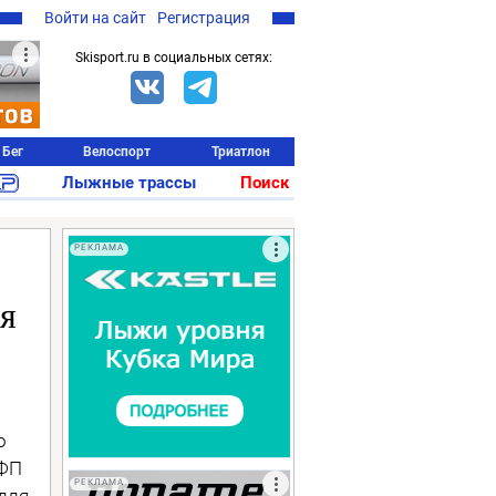
Войти на сайт
Регистрация
Skisport.ru в социальных сетях:
Бег
Велоспорт
Триатлон
Лыжные трассы
Поиск
РЕКЛАМА
ля
о
ОФП
РЕКЛАМА
для