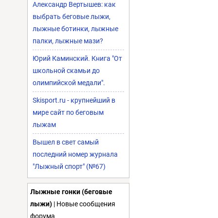
Александр Вертышев: как
выбрать беговые лыжи,
лыжные ботинки, лыжные
палки, лыжные мази?
Юрий Каминский. Книга "От
школьной скамьи до
олимпийской медали".
Skisport.ru - крупнейший в
мире сайт по беговым
лыжам
Вышел в свет самый
последний номер журнала
"Лыжный спорт" (№67)
Лыжные гонки (беговые
лыжи)
| Новые сообщения
форума