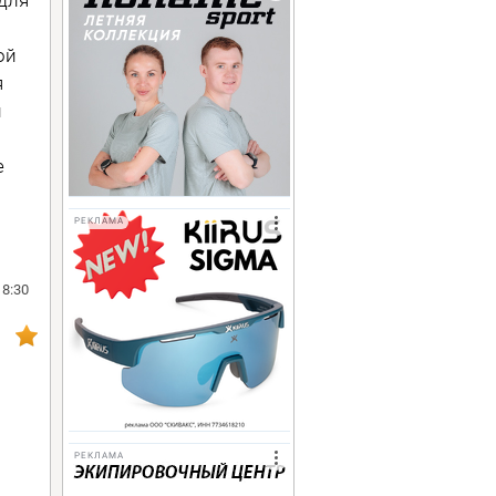
ой
я
й
е
РЕКЛАМА
18:30
РЕКЛАМА