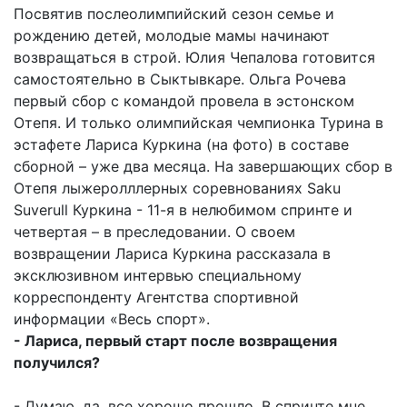
Посвятив послеолимпийский сезон семье и
рождению детей, молодые мамы начинают
возвращаться в строй. Юлия Чепалова готовится
самостоятельно в Сыктывкаре. Ольга Рочева
первый сбор с командой провела в эстонском
Отепя. И только олимпийская чемпионка Турина в
эстафете Лариса Куркина (на фото) в составе
сборной – уже два месяца. На завершающих сбор в
Отепя лыжеролллерных соревнованиях Saku
Suverull Куркина - 11-я в нелюбимом спринте и
четвертая – в преследовании. О своем
возвращении Лариса Куркина рассказала в
эксклюзивном интервью специальному
корреспонденту Агентства спортивной
информации «Весь спорт».
- Лариса, первый старт после возвращения
получился?
- Думаю, да, все хорошо прошло. В спринте мне