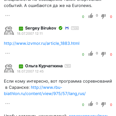
событий. А ошибаются да же на Euronews.
0
0
0
Sergey Birukov
7336
23
18.07.2007 12:11
http://www.izvmor.ru/article_1883.html
0
0
0
Ольга Курчаткина
765
20
18.07.2007 12:45
Если кому интересно, вот программа соревнований
в Саранске:
http://www.rbu-
biathlon.ru/content/view/975/57/lang,rus/
0
0
0