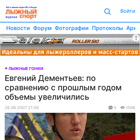
Войти
Новости
Форум
Фотографии
Протоколы
Архи
РЕКЛАМА
ЛЫЖНЫЕ ГОНКИ
Евгений Дементьев: по
сравнению с прошлым годом
объемы увеличились
26.06.2007 21:06
5
1596