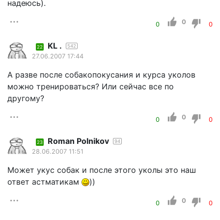
надеюсь).
0
0
0
KL .
542
22
27.06.2007 17:44
А разве после собакопокусания и курса уколов
можно тренироваться? Или сейчас все по
другому?
0
0
0
Roman Polnikov
94
23
28.06.2007 11:51
Может укус собак и после этого уколы это наш
ответ астматикам
))
0
0
0