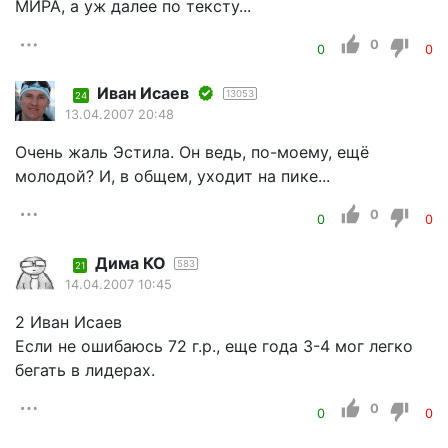
МИРА, а уж далее по тексту...
0
0
0
Иван Исаев
13053
24
13.04.2007 20:48
Очень жаль Эстила. Он ведь, по-моему, ещё
молодой? И, в общем, уходит на пике...
0
0
0
Дима КО
583
21
14.04.2007 10:45
2 Иван Исаев
Если не ошибаюсь 72 г.р., еще года 3-4 мог легко
бегать в лидерах.
0
0
0