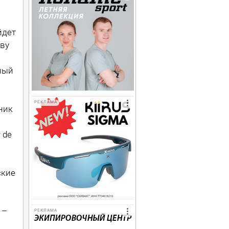
йдет
тву
тный
РЕКЛАМА
ник
 de
ские
 –
РЕКЛАМА