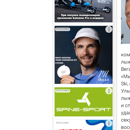
РЕКЛАМА
ком
лыж
Вег
«Мы
Ski
Уль
РЕКЛАМА
лыж
и с
уда
сек
РЕКЛАМА
вос