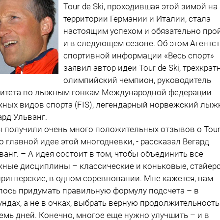
Tour de Ski, проходившая этой зимой на
территории Германии и Италии, стала
настоящим успехом и обязательно про
и в следующем сезоне. Об этом Агентс
спортивной информации «Весь спорт»
заявил автор идеи Tour de Ski, трехкра
олимпийский чемпион, руководитель
итета по лыжным гонкам Международной федерации
ных видов спорта (FIS), легендарный норвежский лыж
ард Ульванг.
 получили очень много положительных отзывов о Tour
, о главной идее этой многодневки, - рассказал Вегард
ванг. – А идея состоит в том, чтобы объединить все
ные дисциплины – классические и коньковые, стайер
принтерские, в одном соревновании. Мне кажется, нам
лось придумать правильную формулу подсчета – в
ундах, а не в очках, выбрать верную продолжительность
емь дней. Конечно, многое еще нужно улучшить – и в