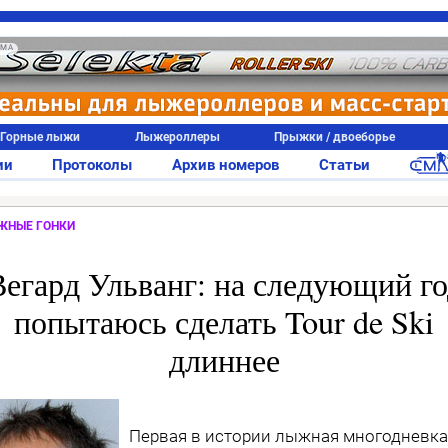
АМА
Горные лыжи
Лыжероллеры
Прыжки / двоеборье
ии
Протоколы
Архив номеров
Статьи
ЖНЫЕ ГОНКИ
Вегард Ульванг: на следующий го
попытаюсь сделать Tour de Ski
длиннее
Первая в истории лыжная многодневка