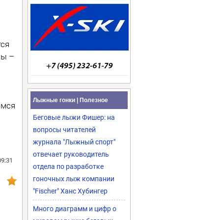
тся
вы –
Лыжные гонки | Полезное
емся
Беговые лыжи Фишер: на
вопросы читателей
журнала "Лыжный спорт"
отвечает руководитель
09:31
отдела по разработке
гоночных лыж компании
"Fischer" Ханс Хубингер
Много диаграмм и цифр о