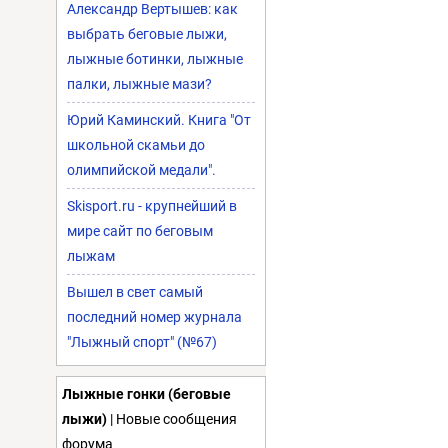
Александр Вертышев: как
выбрать беговые лыжи,
лыжные ботинки, лыжные
палки, лыжные мази?
Юрий Каминский. Книга "От
школьной скамьи до
олимпийской медали".
Skisport.ru - крупнейший в
мире сайт по беговым
лыжам
Вышел в свет самый
последний номер журнала
"Лыжный спорт" (№67)
Лыжные гонки (беговые
лыжи)
| Новые сообщения
форума