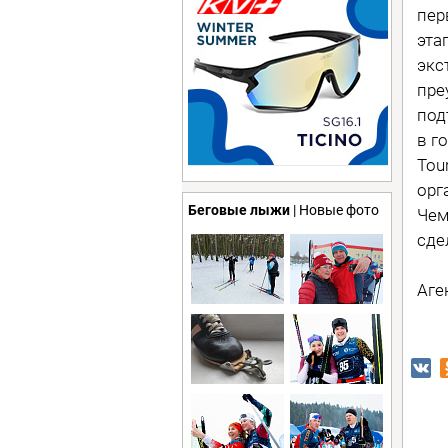
пер
эта
экс
пре
под
в г
Tou
орг
Беговые лыжи
| Новые фото
Чем
сде
Аге