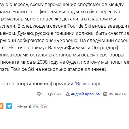
вую очередь, схему перемещения спортсменов между
пами. Возможно, финальный подъем и был чересчур
тремальным, но это все же детали, а в главном мы
успели. В следующем сезоне Tour de Ski вновь заверши
ъемом. Думаю, русские гонщики должны быть счастли
оры они забираются очень хорошо. На следующий сезон
r de Ski точно примут Валь-ди-Фиемме и Оберстдорф. С
анизаторами остальных этапов мы ведем переговоры.
пионата мира в 2008 году не будет, поэтому мы попыта
лать Tour de Ski на несколько этапов длиннее».
нтство спортивной информации
"Весь спорт"
0
1321
Андрей Краснов
05.04.2007 
0
Рейтинг:
0
0