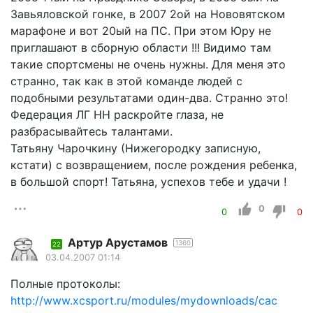
Завьяловской гонке, в 2007 2ой на Нововятском
марафоне и вот 20ый на ПС. При этом Юру не
приглашают в сборную области !!! Видимо там
такие спортсмены не очень нужны. Для меня это
странно, так как в этой команде людей с
подобными результатами один-два. Странно это!
Федерация ЛГ НН раскройте глаза, не
разбрасывайтесь талантами.
Татьяну Чарочкину (Нижегородку записную,
кстати) с возвращением, после рождения ребенка,
в большой спорт! Татьяна, успехов тебе и удачи !
0
0
0
Артур Арустамов
1360
22
03.04.2007 01:14
Полные протоколы:
http://www.xcsport.ru/modules/mydownloads/cac