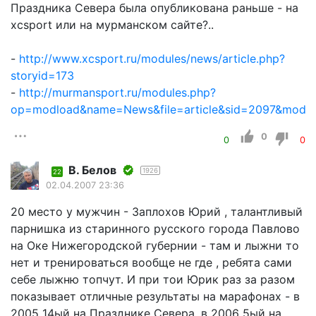
Праздника Севера была опубликована раньше - на
xcsport или на мурманском сайте?..
-
http://www.xcsport.ru/modules/news/article.php?
storyid=173
-
http://murmansport.ru/modules.php?
op=modload&name=News&file=article&sid=2097&mode=
0
0
0
В. Белов
1926
22
02.04.2007 23:36
20 место у мужчин - Заплохов Юрий , талантливый
парнишка из старинного русского города Павлово
на Оке Нижегородской губернии - там и лыжни то
нет и тренироваться вообще не где , ребята сами
себе лыжню топчут. И при тои Юрик раз за разом
показывает отличные результаты на марафонах - в
2005 14ый на Празднике Севера, в 2006 5ый на