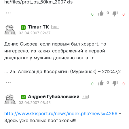
he/files/prot_ps_50km_2007.xls
0
0
0
Timur TK
1809
23
03.04.2007 02:37
Денис Сысоев, если первым был xcsport, то
интересно, из каких соображений к первой
двадцатке у мужчин дописано вот это:
… 25. Александр Косорыгин (Мурманск) – 2:12:47,2
0
0
0
Андрей Губайловский
448
20
03.04.2007 08:45
http://www.skisport.ru/news/index.php?news=4299
-
Здесь уже полные протоколы!!!