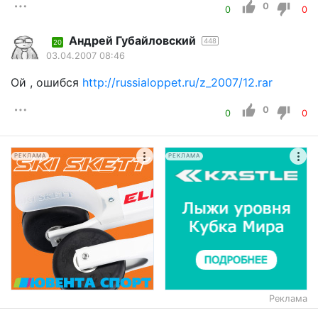
0
0
0
Андрей Губайловский
448
20
03.04.2007 08:46
Ой , ошибся
http://russialoppet.ru/z_2007/12.rar
0
0
0
РЕКЛАМА
РЕКЛАМА
Реклама