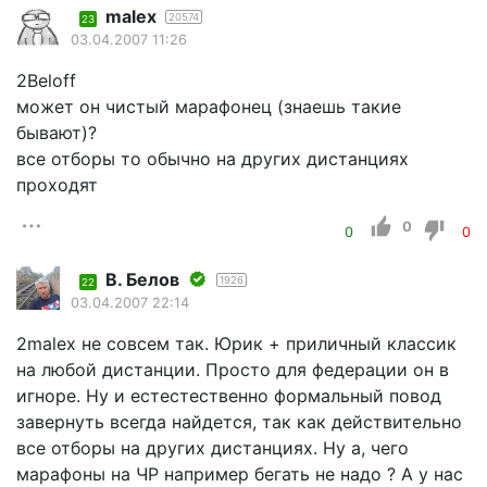
malex
20574
23
03.04.2007 11:26
2Beloff
может он чистый марафонец (знаешь такие
бывают)?
все отборы то обычно на других дистанциях
проходят
0
0
0
В. Белов
1926
22
03.04.2007 22:14
2malex не совсем так. Юрик + приличный классик
на любой дистанции. Просто для федерации он в
игноре. Ну и естестественно формальный повод
завернуть всегда найдется, так как действительно
все отборы на других дистанциях. Ну а, чего
марафоны на ЧР например бегать не надо ? А у нас