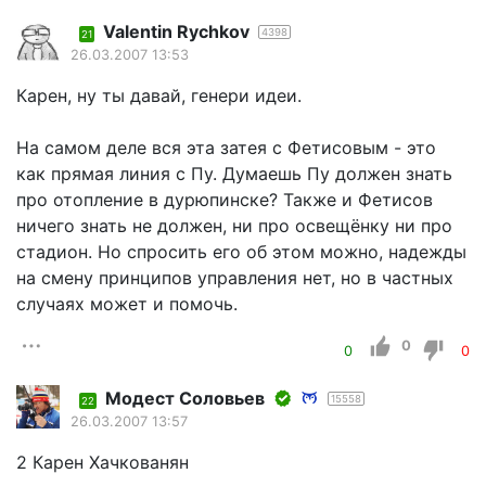
Valentin Rychkov
4398
21
26.03.2007 13:53
Карен, ну ты давай, генери идеи.
На самом деле вся эта затея с Фетисовым - это
как прямая линия с Пу. Думаешь Пу должен знать
про отопление в дурюпинске? Также и Фетисов
ничего знать не должен, ни про освещёнку ни про
стадион. Но спросить его об этом можно, надежды
на смену принципов управления нет, но в частных
случаях может и помочь.
0
0
0
Модест Соловьев
15558
22
26.03.2007 13:57
2 Карен Хачкованян