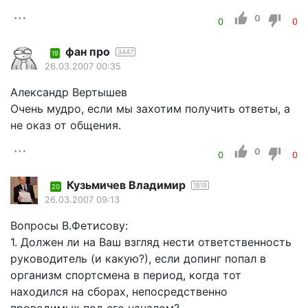
0
0
0
фан про
3447
19
26.03.2007 00:35
Александр Вертышев
Очень мудро, если мы захотим получить ответы, а
не оказ от общения.
0
0
0
Кузьмичев Владимир
1819
20
26.03.2007 09:13
Вопросы В.Фетисову:
1. Должен ли на Ваш взгляд нести ответственность
руководитель (и какую?), если допинг попал в
организм спортсмена в период, когда тот
находился на сборах, непосредственно
проводимых под его началом?