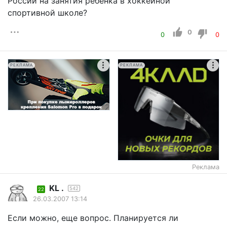
России на занятия ребенка в хоккейной
спортивной школе?
0
0
0
РЕКЛАМА
РЕКЛАМА
Реклама
KL .
542
22
26.03.2007 13:14
Если можно, еще вопрос. Планируется ли