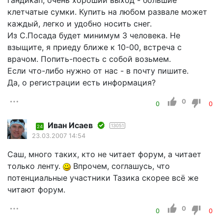
гандикап, очень хороший выход - большие
клетчатые сумки. Купить на любом развале может
каждый, легко и удобно носить снег.
Из С.Посада будет минимум 3 человека. Не
взыщите, я приеду ближе к 10-00, встреча с
врачом. Попить-поесть с собой возьмем.
Если что-либо нужно от нас - в почту пишите.
Да, о регистрации есть информация?
0
0
0
Иван Исаев
13051
24
23.03.2007 14:54
Саш, много таких, кто не читает форум, а читает
только ленту.
Впрочем, соглашусь, что
потенциальные участники Тазика скорее всё же
читают форум.
0
0
0