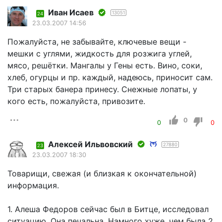
Иван Исаев
13051
24
23.03.2007 14:56
Пожалуйста, не забывайте, ключевые вещи -
мешки с углями, жидкость для розжига углей,
мясо, решётки. Мангалы у Гены есть. Вино, соки,
хлеб, огурцы и пр. каждый, надеюсь, приносит сам.
Три старых банера принесу. Снежные лопаты, у
кого есть, пожалуйста, привозите.
0
0
0
Алексей Ильвовский
27880
23
23.03.2007 18:30
Товарищи, свежая (и близкая к окончательной)
информация.
1. Алеша Федоров сейчас был в Битце, исследовал
ситуацию. Она печальна. Намного хуже, чем была 2