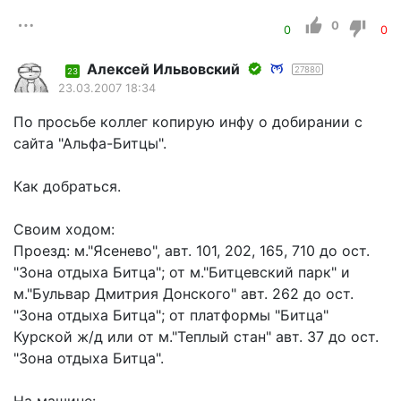
0
0
0
Алексей Ильвовский
27880
23
23.03.2007 18:34
По просьбе коллег копирую инфу о добирании с
сайта "Альфа-Битцы".
Как добраться.
Своим ходом:
Проезд: м."Ясенево", авт. 101, 202, 165, 710 до ост.
"Зона отдыха Битца"; от м."Битцевский парк" и
м."Бульвар Дмитрия Донского" авт. 262 до ост.
"Зона отдыха Битца"; от платформы "Битца"
Курской ж/д или от м."Теплый стан" авт. 37 до ост.
"Зона отдыха Битца".
На машине: