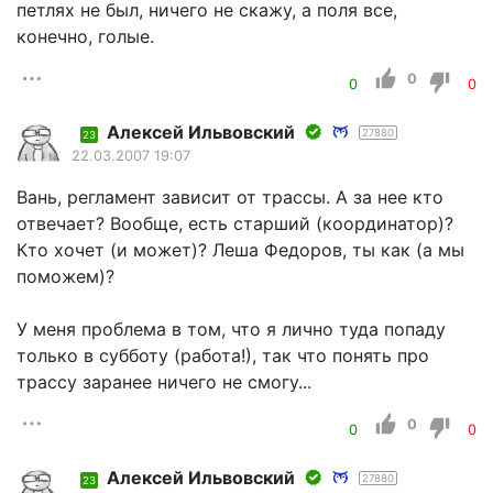
петлях не был, ничего не скажу, а поля все,
конечно, голые.
0
0
0
Алексей Ильвовский
27880
23
22.03.2007 19:07
Вань, регламент зависит от трассы. А за нее кто
отвечает? Вообще, есть старший (координатор)?
Кто хочет (и может)? Леша Федоров, ты как (а мы
поможем)?
У меня проблема в том, что я лично туда попаду
только в субботу (работа!), так что понять про
трассу заранее ничего не смогу...
0
0
0
Алексей Ильвовский
27880
23