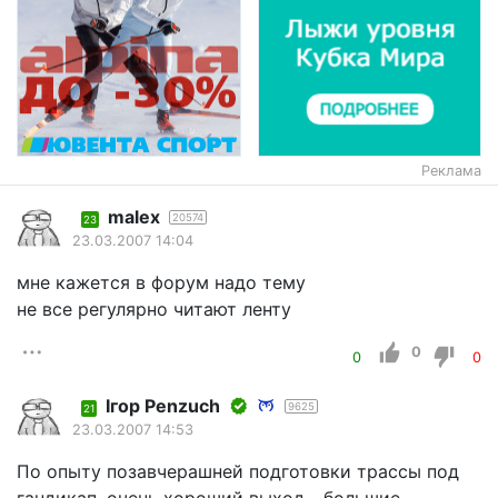
Реклама
malex
20574
23
23.03.2007 14:04
мне кажется в форум надо тему
не все регулярно читают ленту
0
0
0
Iгор Penzuch
9625
21
23.03.2007 14:53
По опыту позавчерашней подготовки трассы под