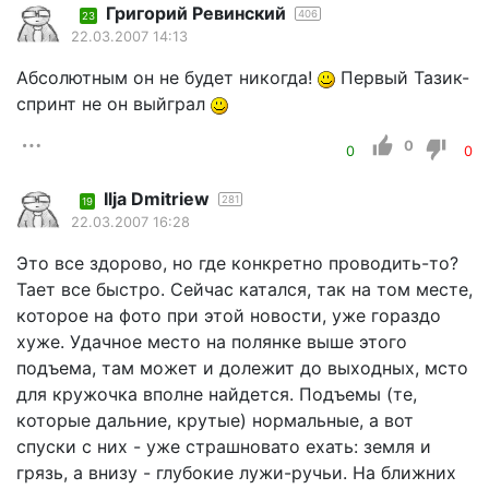
Григорий Ревинский
406
23
22.03.2007 14:13
Абсолютным он не будет никогда!
Первый Тазик-
спринт не он выйграл
0
0
0
Ilja Dmitriew
281
19
22.03.2007 16:28
Это все здорово, но где конкретно проводить-то?
Тает все быстро. Сейчас катался, так на том месте,
которое на фото при этой новости, уже гораздо
хуже. Удачное место на полянке выше этого
подъема, там может и долежит до выходных, мсто
для кружочка вполне найдется. Подъемы (те,
которые дальние, крутые) нормальные, а вот
спуски с них - уже страшновато ехать: земля и
грязь, а внизу - глубокие лужи-ручьи. На ближних