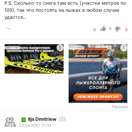
P.S. Сколько-то снега там есть (участки метров по
100), так что постоять на лыжах в любом случае
удастся...
0
0
0
РЕКЛАМА
РЕКЛАМА
Реклама
Ilja Dmitriew
281
19
23.03.2007 21:33