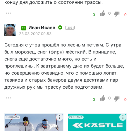
концу дня доложить о состоянии трассы.
0
0
0
Иван Исаев
13051
24
23.03.2007 09:53
Сегодня с утра прошёл по лесным петлям. С утра
был морозец, снег (фирн) жёсткий. В принципе,
снега ещё достаточно много, но есть и
проплешины. К завтрашнему дню их будет больше,
но совершенно очевидно, что с помощью лопат,
тазиков и старых банеров двумя десятками пар
дружных рук мы трассу себе подготовим.
0
0
0
РЕКЛАМА
РЕКЛАМА