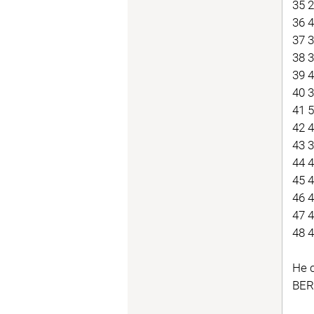
35 
36 
37 
38 
39 
40 3
41 
42 
43 
44 
45 
46 
47 
48 
Не 
BER