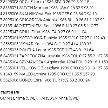
23 3495008 ORGUE Laura 1986 SPA 0:26:29.5 91.15
43 3535071 SMYTH Morgan 1986 USA 0:26:32.9 93.01
34 3155006 SKALNIKOVA Eva 1985 CZE 0:26:34.9 94.10
37 3095010 GRIGOROVA Antonia 1986 BUL 0:26:51.1 102.92
40 3185148 PIRTTINIEMI Satu 1986 FIN 0:27:05.5 110.77
9 3295047 GRILL Elisa 1986 ITA 0:27:06.0 111.04
50 3705001 KOTSCHOVA Daniela 1985 SVK 0:27:27.0 122.49
42 3565005 VISNAR Katja 1984 SLO 0:27:41.4 130.33
36 3395035 ROHTLA Laura 1985 EST 0:27:43.8 131.64
46 3435021 ZAPOTOCZNA Urszula 1986 POL 0:27:55.2 137.85
47 3435004 SZYMANCZAK Agnieszka 1984 POL 0:28:18.1 150
45 3385001 VELJKOVIC Zvjezdana 1986 CRO 0:28:31.9 157.85
49 1343159 MALEC Lorena 1985 CRO 0:31:35.5 257.90
48 3525006 GUNES Esra 1986 TUR 0:32:53.2 300.24
стартовали:
GMAN Emma (SWE), HANSSON Anna (SWE)