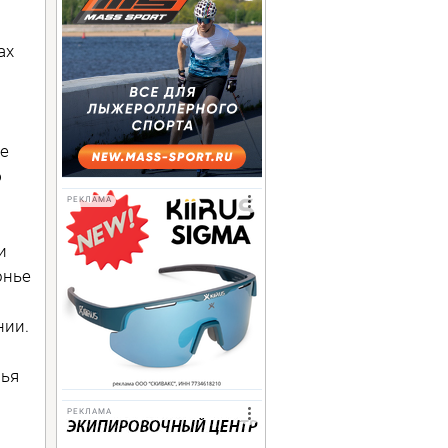
ах
е
ю
РЕКЛАМА
и
онье
нии.
лья
РЕКЛАМА