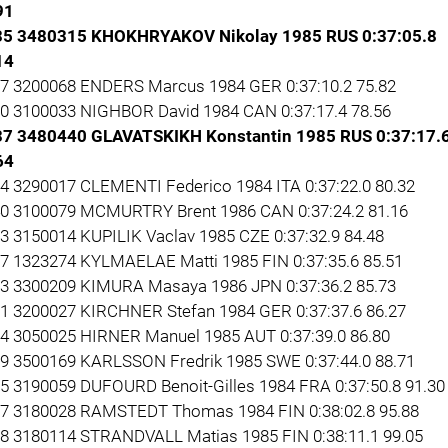
91
35 3480315 KHOKHRYAKOV Nikolay 1985 RUS 0:37:05.8
14
27 3200068 ENDERS Marcus 1984 GER 0:37:10.2 75.82
20 3100033 NIGHBOR David 1984 CAN 0:37:17.4 78.56
37 3480440 GLAVATSKIKH Konstantin 1985 RUS 0:37:17.
64
24 3290017 CLEMENTI Federico 1984 ITA 0:37:22.0 80.32
40 3100079 MCMURTRY Brent 1986 CAN 0:37:24.2 81.16
23 3150014 KUPILIK Vaclav 1985 CZE 0:37:32.9 84.48
57 1323274 KYLMAELAE Matti 1985 FIN 0:37:35.6 85.51
33 3300209 KIMURA Masaya 1986 JPN 0:37:36.2 85.73
11 3200027 KIRCHNER Stefan 1984 GER 0:37:37.6 86.27
14 3050025 HIRNER Manuel 1985 AUT 0:37:39.0 86.80
19 3500169 KARLSSON Fredrik 1985 SWE 0:37:44.0 88.71
15 3190059 DUFOURD Benoit-Gilles 1984 FRA 0:37:50.8 91.30
17 3180028 RAMSTEDT Thomas 1984 FIN 0:38:02.8 95.88
28 3180114 STRANDVALL Matias 1985 FIN 0:38:11.1 99.05