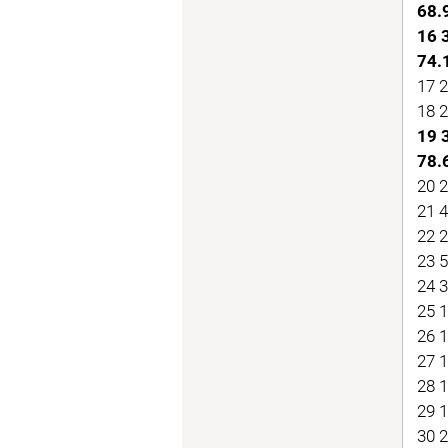
68.
16 
74.
17 
18 
19 
78.
20 
21 
22 
23 
24 
25 
26 
27 
28 
29 
30 