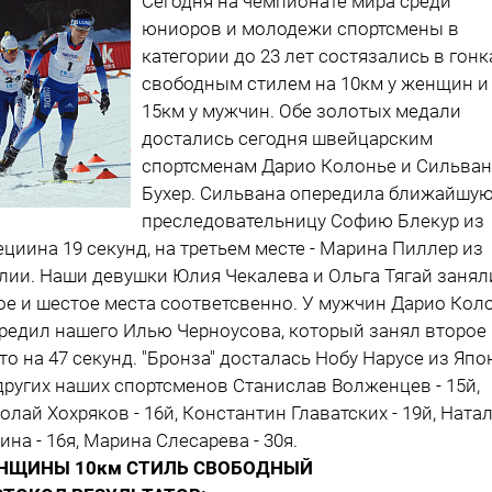
Сегодня на чемпионате мира среди
юниоров и молодежи спортсмены в
категории до 23 лет состязались в гонк
свободным стилем на 10км у женщин и
15км у мужчин. Обе золотых медали
достались сегодня швейцарским
спортсменам Дарио Колонье и Сильван
Бухер. Сильвана опередила ближайшу
преследовательницу Софию Блекур из
циина 19 секунд, на третьем месте - Марина Пиллер из
лии. Наши девушки Юлия Чекалева и Ольга Тягай занял
ое и шестое места соответсвенно. У мужчин Дарио Кол
редил нашего Илью Черноусова, который занял второе
то на 47 секунд. "Бронза" досталась Нобу Нарусе из Япо
других наших спортсменов Станислав Волженцев - 15й,
олай Хохряков - 16й, Константин Главатских - 19й, Ната
ина - 16я, Марина Слесарева - 30я.
НЩИНЫ 10км СТИЛЬ СВОБОДНЫЙ