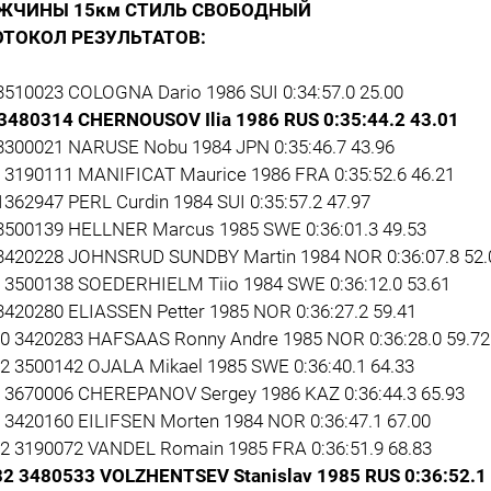
ЖЧИНЫ 15км СТИЛЬ СВОБОДНЫЙ
ОТОКОЛ РЕЗУЛЬТАТОВ:
 3510023 COLOGNA Dario 1986 SUI 0:34:57.0 25.00
 3480314 CHERNOUSOV Ilia 1986 RUS 0:35:44.2 43.01
 3300021 NARUSE Nobu 1984 JPN 0:35:46.7 43.96
6 3190111 MANIFICAT Maurice 1986 FRA 0:35:52.6 46.21
1362947 PERL Curdin 1984 SUI 0:35:57.2 47.97
 3500139 HELLNER Marcus 1985 SWE 0:36:01.3 49.53
 3420228 JOHNSRUD SUNDBY Martin 1984 NOR 0:36:07.8 52.
8 3500138 SOEDERHIELM Tiio 1984 SWE 0:36:12.0 53.61
 3420280 ELIASSEN Petter 1985 NOR 0:36:27.2 59.41
10 3420283 HAFSAAS Ronny Andre 1985 NOR 0:36:28.0 59.72
12 3500142 OJALA Mikael 1985 SWE 0:36:40.1 64.33
6 3670006 CHEREPANOV Sergey 1986 KAZ 0:36:44.3 65.93
7 3420160 EILIFSEN Morten 1984 NOR 0:36:47.1 67.00
22 3190072 VANDEL Romain 1985 FRA 0:36:51.9 68.83
32 3480533 VOLZHENTSEV Stanislav 1985 RUS 0:36:52.1