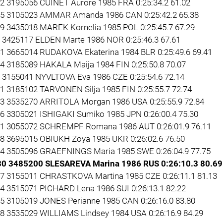
12 3195056 CUINET Aurore 1985 FRA 0:25:34.2 61.02
25 3105023 AMMAR Amanda 1986 CAN 0:25:42.2 65.38
29 3435018 MAREK Kornelia 1985 POL 0:25:45.7 67.29
8 3425117 ELDEN Marte 1986 NOR 0:25:46.3 67.61
41 3665014 RUDAKOVA Ekaterina 1984 BLR 0:25:49.6 69.41
44 3185089 HAKALA Maija 1984 FIN 0:25:50.8 70.07
9 3155041 NYVLTOVA Eva 1986 CZE 0:25:54.6 72.14
21 3185102 TARVONEN Silja 1985 FIN 0:25:55.7 72.74
33 3535270 ARRITOLA Morgan 1986 USA 0:25:55.9 72.84
26 3305021 ISHIGAKI Sumiko 1985 JPN 0:26:00.4 75.30
31 3055072 SCHREMPF Romana 1986 AUT 0:26:01.9 76.11
28 3695015 OBIUKH Zoya 1985 UKR 0:26:02.6 76.50
14 3505096 GRAEFNINGS Maria 1985 SWE 0:26:04.9 77.75
30 3485200 SLESAREVA Marina 1986 RUS 0:26:10.3 80.6
27 3155011 CHRASTKOVA Martina 1985 CZE 0:26:11.1 81.13
24 3515071 PICHARD Lena 1986 SUI 0:26:13.1 82.22
35 3105019 JONES Perianne 1985 CAN 0:26:16.0 83.80
38 3535029 WILLIAMS Lindsey 1984 USA 0:26:16.9 84.29