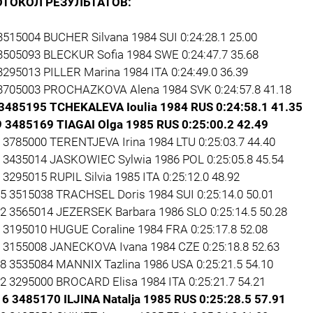
ОТОКОЛ РЕЗУЛЬТАТОВ:
 3515004 BUCHER Silvana 1984 SUI 0:24:28.1 25.00
 3505093 BLECKUR Sofia 1984 SWE 0:24:47.7 35.68
3295013 PILLER Marina 1984 ITA 0:24:49.0 36.39
 3705003 PROCHAZKOVA Alena 1984 SVK 0:24:57.8 41.18
 3485195 TCHEKALEVA Ioulia 1984 RUS 0:24:58.1 41.35
9 3485169 TIAGAI Olga 1985 RUS 0:25:00.2 42.49
3 3785000 TERENTJEVA Irina 1984 LTU 0:25:03.7 44.40
7 3435014 JASKOWIEC Sylwia 1986 POL 0:25:05.8 45.54
 3295015 RUPIL Silvia 1985 ITA 0:25:12.0 48.92
15 3515038 TRACHSEL Doris 1984 SUI 0:25:14.0 50.01
22 3565014 JEZERSEK Barbara 1986 SLO 0:25:14.5 50.28
5 3195010 HUGUE Coraline 1984 FRA 0:25:17.8 52.08
2 3155008 JANECKOVA Ivana 1984 CZE 0:25:18.8 52.63
18 3535084 MANNIX Tazlina 1986 USA 0:25:21.5 54.10
32 3295000 BROCARD Elisa 1984 ITA 0:25:21.7 54.21
16 3485170 ILJINA Natalja 1985 RUS 0:25:28.5 57.91