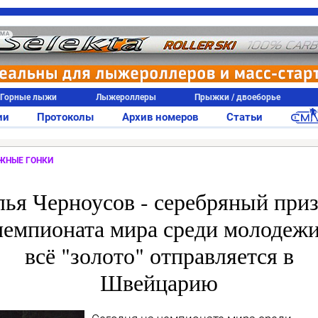
АМА
Горные лыжи
Лыжероллеры
Прыжки / двоеборье
ии
Протоколы
Архив номеров
Статьи
ЖНЫЕ ГОНКИ
ья Черноусов - серебряный при
чемпионата мира среди молодежи
всё "золото" отправляется в
Швейцарию