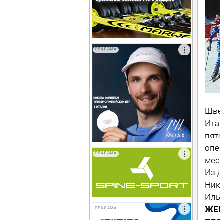
РЕКЛАМА
Шве
Ита
пят
опе
РЕКЛАМА
мес
Из 
Ник
Иль
ЖЕ
РЕКЛАМА