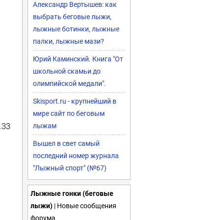
Александр Вертышев: как
выбрать беговые лыжи,
лыжные ботинки, лыжные
палки, лыжные мази?
Юрий Каминский. Книга "От
школьной скамьи до
олимпийской медали".
Skisport.ru - крупнейший в
мире сайт по беговым
.33
лыжам
Вышел в свет самый
последний номер журнала
"Лыжный спорт" (№67)
Лыжные гонки (беговые
лыжи)
| Новые сообщения
форума