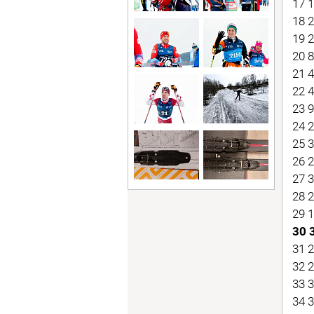
17 
18 
19 
20 
21 
22 
23 
24 
25 
26 
27 
28 
29 
30 
31 
32 
33 
34 