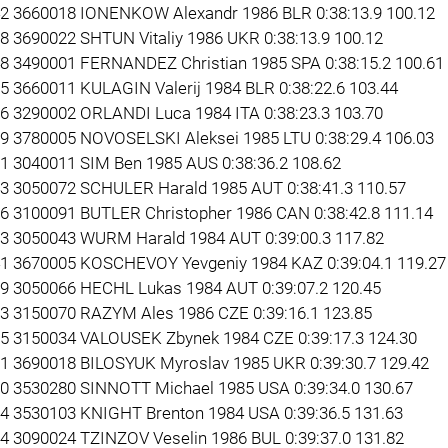
42 3660018 IONENKOW Alexandr 1986 BLR 0:38:13.9 100.12
38 3690022 SHTUN Vitaliy 1986 UKR 0:38:13.9 100.12
48 3490001 FERNANDEZ Christian 1985 SPA 0:38:15.2 100.61
65 3660011 KULAGIN Valerij 1984 BLR 0:38:22.6 103.44
26 3290002 ORLANDI Luca 1984 ITA 0:38:23.3 103.70
39 3780005 NOVOSELSKI Aleksei 1985 LTU 0:38:29.4 106.03
31 3040011 SIM Ben 1985 AUS 0:38:36.2 108.62
43 3050072 SCHULER Harald 1985 AUT 0:38:41.3 110.57
36 3100091 BUTLER Christopher 1986 CAN 0:38:42.8 111.14
53 3050043 WURM Harald 1984 AUT 0:39:00.3 117.82
41 3670005 KOSCHEVOY Yevgeniy 1984 KAZ 0:39:04.1 119.27
29 3050066 HECHL Lukas 1984 AUT 0:39:07.2 120.45
13 3150070 RAZYM Ales 1986 CZE 0:39:16.1 123.85
25 3150034 VALOUSEK Zbynek 1984 CZE 0:39:17.3 124.30
51 3690018 BILOSYUK Myroslav 1985 UKR 0:39:30.7 129.42
50 3530280 SINNOTT Michael 1985 USA 0:39:34.0 130.67
64 3530103 KNIGHT Brenton 1984 USA 0:39:36.5 131.63
44 3090024 TZINZOV Veselin 1986 BUL 0:39:37.0 131.82