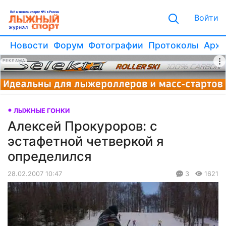
Войти
Новости
Форум
Фотографии
Протоколы
Архи
РЕКЛАМА
ЛЫЖНЫЕ ГОНКИ
Алексей Прокуроров: с
эстафетной четверкой я
определился
28.02.2007 10:47
3
1621