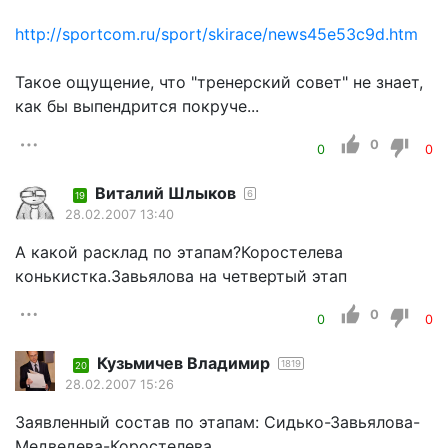
http://sportcom.ru/sport/skirace/news45e53c9d.htm
Такое ощущение, что "тренерский совет" не знает,
как бы выпендрится покруче...
0
0
0
Виталий Шлыков
6
19
28.02.2007 13:40
А какой расклад по этапам?Коростелева
конькистка.Завьялова на четвертый этап
0
0
0
Кузьмичев Владимир
1819
20
28.02.2007 15:26
Заявленный состав по этапам: Сидько-Завьялова-
Медведева-Коростелева.