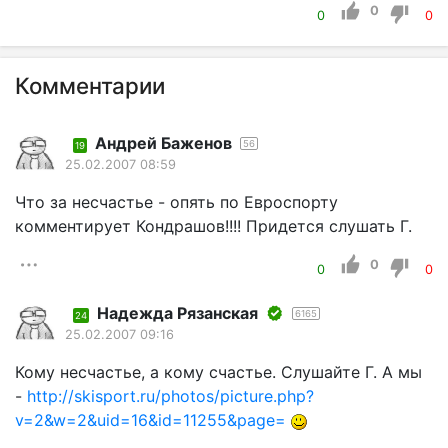
0
0
0
Комментарии
Андрей Баженов
56
19
25.02.2007 08:59
Что за несчастье - опять по Евроспорту
комментирует Кондрашов!!!! Придется слушать Г.
0
0
0
Надежда Рязанская
6165
24
25.02.2007 09:16
Кому несчастье, а кому счастье. Слушайте Г. А мы
-
http://skisport.ru/photos/picture.php?
v=2&w=2&uid=16&id=11255&page=