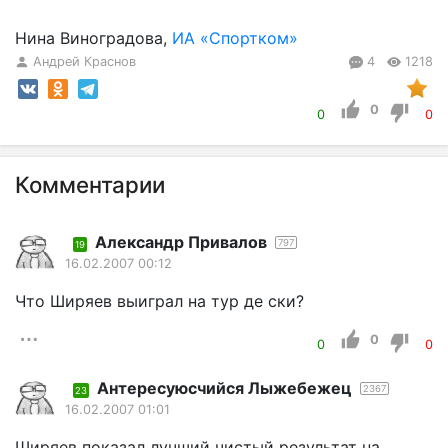
Нина Виноградова,
ИА «Спортком»
Андрей Краснов
4
1218
0
0
0
Комментарии
Александр Привалов
797
19
16.02.2007 00:12
Что Ширяев выиграл на тур де ски?
0
0
0
Aнтересуюсчийся Лыжебежeц
2367
23
16.02.2007 01:01
Ширяев показал лучший чистый результат на