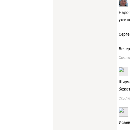
Надо 
уже н
Серге
Вечер
Ссылк
Ширяе
бежат
Ссылк
Исаев