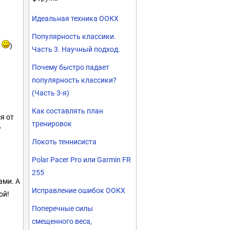
Идеальная техника ООКХ
Популярность классики.
)
)
Часть 3. Научный подход.
Почему быстро падает
популярность классики?
(Часть 3-я)
Как составлять план
я от
тренировок
"
Локоть теннисиста
Polar Pacer Pro или Garmin FR
255
ами. А
Исправление ошибок ООКХ
ой!
Поперечные силы
смещенного веса,