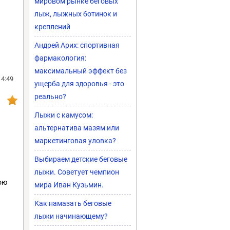
мировом рынке беговых
лыж, лыжных ботинок и
креплений
Андрей Арих: спортивная
фармакология:
максимальный эффект без
14:49
ущерба для здоровья - это
реально?
Лыжи с камусом:
альтернатива мазям или
маркетинговая уловка?
Выбираем детские беговые
лыжи. Советует чемпион
ою
мира Иван Кузьмин.
Как намазать беговые
лыжи начинающему?