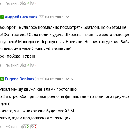
0
0
0
а
Рейтинг:
Андрей Баженов
04.02.2007 15:11
19
56
аоборот не удалось нормально посмотреть биатлон, но об этом не
! Фантастика! Сила воли и удача Ширяева - главные составляющи
о успеха! Молодцы и Черноусов, и Новиков! Неприятно удивил Баб
 далеко не в самой сильной компании).
е - победа!!! Ура!!!
0
0
0
а
Рейтинг:
Eugene Denisov
04.02.2007 15:16
20
2087
елкал между двумя каналами постоянно.
а 3я стрельба пришлась ровно на финиш, так что главного триумфа
идел:(
 ничего, у лыжников еще будет свой ЧМ.
удачи, ждем продолжения от женщин
0
0
0
а
Рейтинг: