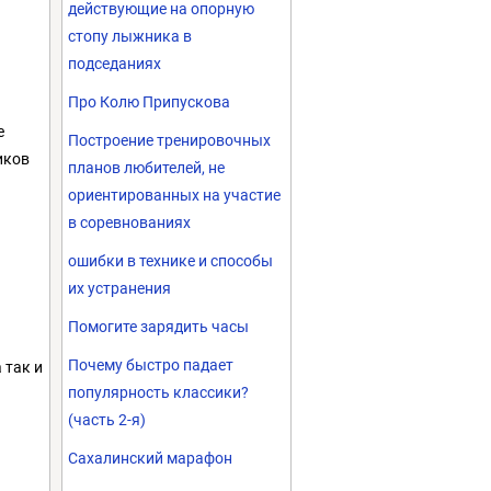
действующие на опорную
стопу лыжника в
подседаниях
Про Колю Припускова
е
Построение тренировочных
иков
планов любителей, не
ориентированных на участие
в соревнованиях
ошибки в технике и способы
их устранения
Помогите зарядить часы
Почему быстро падает
 так и
популярность классики?
(часть 2-я)
Сахалинский марафон