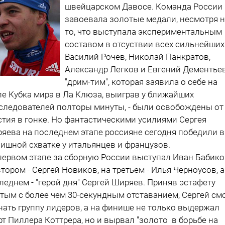
швейцарском Давосе. Команда России
завоевала золотые медали, несмотря 
то, что выступала экспериментальным
составом в отсуствии всех сильнейших
Василий Рочев, Николай Панкратов,
Александр Легков и Евгений Дементьев
"дрим-тим", которая заявила о себе на
пе Кубка мира в Ла Клюза, выиграв у ближайших
следователей полторы минуты, - были освобождены от
стия в гонке. Но фантастическими усилиями Сергея
яева на последнем этапе россияне сегодня победили в
ишной схватке у итальянцев и французов.
первом этапе за сборную России выступал Иван Бабико
втором - Сергей Новиков, на третьем - Илья Черноусов, а
леднем - "герой дня" Сергей Ширяев. Приняв эстафету
тым с более чем 30-секундным отставанием, Сергей см
нать группу лидеров, а на финише не только выдержал
рт Пиллера Коттрера, но и вырвал "золото" в борьбе на