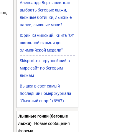
Александр Вертышев: как
выбрать беговые лыжи,
лон,
лыжные ботинки, лыжные
палки, лыжные мази?
Юрий Каминский. Книга "От
школьной скамьи до
олимпийской медали".
Skisport.ru - крупнейший в
мире сайт по беговым
лыжам
Вышел в свет самый
последний номер журнала
"Лыжный спорт" (№67)
Лыжные гонки (беговые
лыжи)
| Новые сообщения
форума