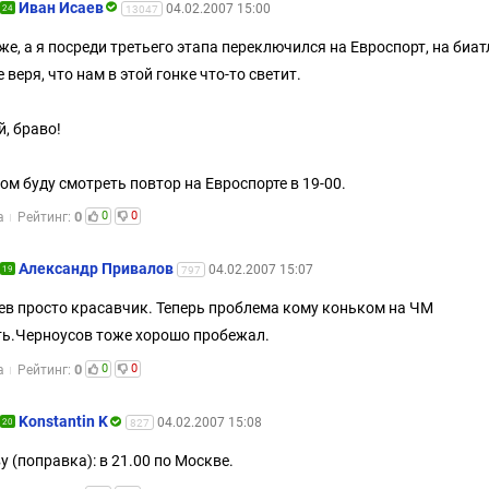
Иван Исаев
04.02.2007 15:00
24
13047
же, а я посреди третьего этапа переключился на Евроспорт, на биат
е веря, что нам в этой гонке что-то светит.
й, браво!
ом буду смотреть повтор на Евроспорте в 19-00.
0
0
0
а
Рейтинг:
Александр Привалов
04.02.2007 15:07
19
797
в просто красавчик. Теперь проблема кому коньком на ЧМ
ь.Черноусов тоже хорошо пробежал.
0
0
0
а
Рейтинг:
Konstantin K
04.02.2007 15:08
20
827
у (поправка): в 21.00 по Москве.