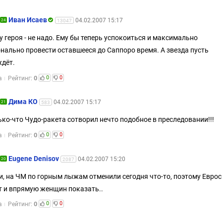
Иван Исаев
04.02.2007 15:17
24
13047
у героя - не надо. Ему бы теперь успокоиться и максимально
нально провести оставшееся до Саппоро время. А звезда пусть
дёт.
0
0
0
а
Рейтинг:
Дима КО
04.02.2007 15:17
21
583
ько-что Чудо-ракета сотворил нечто подобное в преследовании!!!
0
0
0
а
Рейтинг:
Eugene Denisov
04.02.2007 15:20
20
2087
и, на ЧМ по горным лыжам отменили сегодня что-то, поэтому Евро
 и впрямую женщин показать..
0
0
0
а
Рейтинг: