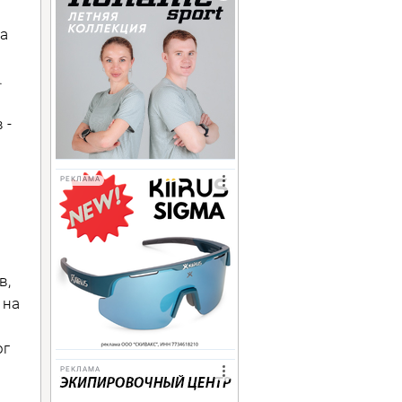
на
.
 -
РЕКЛАМА
в,
 на
ог
РЕКЛАМА