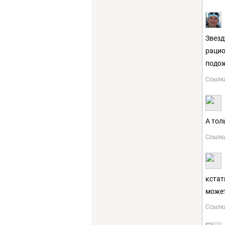
Звезд
рацио
подож
Ссылк
А тол
Ссылк
кстат
может
Ссылк