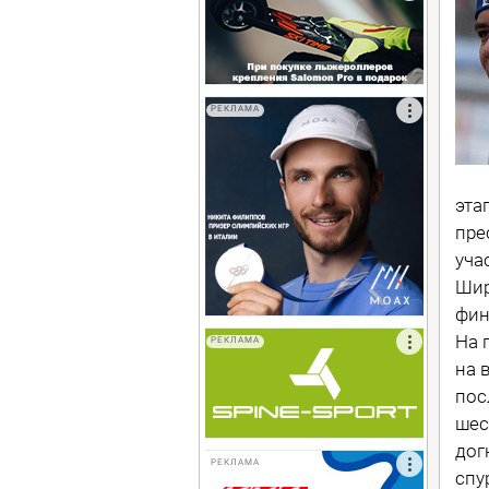
РЕКЛАМА
эта
пре
уча
Шир
фин
На 
РЕКЛАМА
на 
пос
шес
дог
РЕКЛАМА
спу