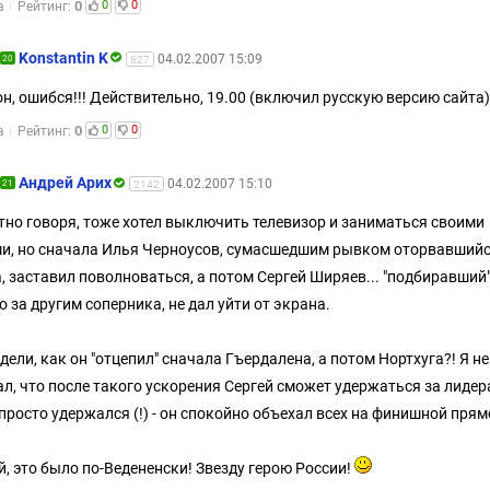
0
0
0
а
Рейтинг:
Konstantin K
04.02.2007 15:09
20
827
н, ошибся!!! Действительно, 19.00 (включил русскую версию сайта
0
0
0
а
Рейтинг:
Андрей Арих
04.02.2007 15:10
21
2142
стно говоря, тоже хотел выключить телевизор и заниматься своими
и, но сначала Илья Черноусов, сумасшедшим рывком оторвавшийс
, заставил поволноваться, а потом Сергей Ширяев... "подбиравший
о за другим соперника, не дал уйти от экрана.
дели, как он "отцепил" сначала Гъердалена, а потом Нортхуга?! Я не
л, что после такого ускорения Сергей сможет удержаться за лидер
 просто удержался (!) - он спокойно объехал всех на финишной прям
й, это было по-Ведененски! Звезду герою России!