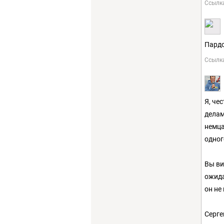
Ссылк
Пардо
Ссылк
Я, че
делам
немца
одног
Вы ви
ожида
он не
Серге