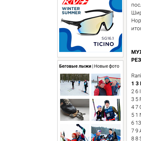
пос
Шир
Нор
ито
МУ
РЕ
Беговые лыжи
| Новые фото
Ran
1 3
2 6 
3 5
4 7
5 1
6 1
7 9
8 8