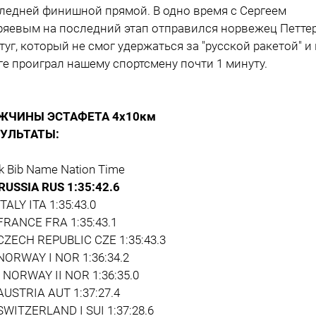
ледней финишной прямой. В одно время с Сергеем
яевым на последний этап отправился норвежец Петте
туг, который не смог удержаться за "русской ракетой" и 
ге проиграл нашему спортсмену почти 1 минуту.
ЖЧИНЫ ЭСТАФЕТА 4х10км
ЗУЛЬТАТЫ:
k Bib Name Nation Time
 RUSSIA RUS 1:35:42.6
ITALY ITA 1:35:43.0
 FRANCE FRA 1:35:43.1
 CZECH REPUBLIC CZE 1:35:43.3
 NORWAY I NOR 1:36:34.2
3 NORWAY II NOR 1:36:35.0
 AUSTRIA AUT 1:37:27.4
 SWITZERLAND I SUI 1:37:28.6