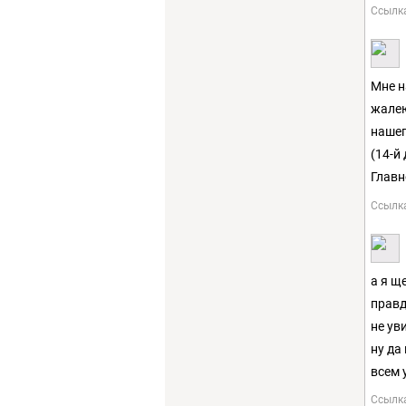
Ссылк
Мне н
жалею
нашег
(14-й
Главно
Ссылк
а я щ
правд
не ув
ну да
всем 
Ссылк