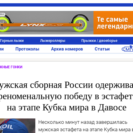
АМА
Горные лыжи
Лыжероллеры
Прыжки / двоеборье
ии
Протоколы
Архив номеров
Статьи
ЖНЫЕ ГОНКИ
ужская сборная России одержива
феноменальную победу в эстафет
на этапе Кубка мира в Давосе
Несколько минут назад завершилась
мужская эстафета на этапе Кубка мира 