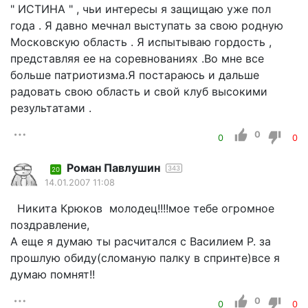
" ИСТИНА " , чьи интересы я защищаю уже пол
года . Я давно мечнал выступать за свою родную
Московскую область . Я испытываю гордость ,
представляя ее на соревнованиях .Во мне все
больше патриотизма.Я постараюсь и дальше
радовать свою область и свой клуб высокими
результатами .
0
0
0
Роман Павлушин
343
20
14.01.2007 11:08
Никита Крюков молодец!!!!мое тебе огромное
поздравление,
А еще я думаю ты расчитался с Василием Р. за
прошлую обиду(сломаную палку в спринте)все я
думаю помнят!!
0
0
0