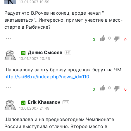
13.01.2007 19:59
Радует,что В.Рочев наконец, вроде начал "
вкатываться"...Интересно, примет участие в масс-
старте в Рыбинске?
0
0
0
Денис Сысоев
341
19
13.01.2007 20:56
Шаповалову за эту бронзу вроде как берут на ЧМ
http://ski66.ru/index.php?news_id=110
0
0
0
Erik Khasanov
109
21
13.01.2007 21:49
Шаповалова и на предновогоднем Чемпионате
России выступила отлично. Второе место в