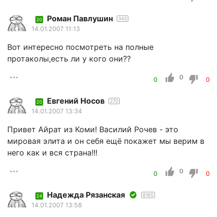
Роман Павлушин
343
20
14.01.2007 11:13
Вот интересно посмотреть на полные
протаколы,есть ли у кого они??
0
0
0
Евгений Носов
270
20
14.01.2007 13:34
Привет Айрат из Коми! Василий Рочев - это
мировая элита и он себя ещё покажет мы верим в
него как и вся страна!!!
0
0
0
Надежда Рязанская
6165
24
14.01.2007 13:58