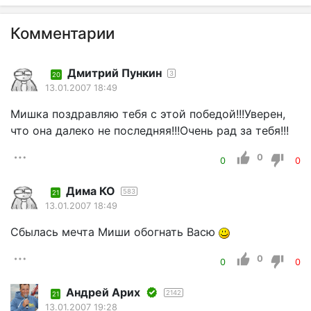
Комментарии
Дмитрий Пункин
3
20
13.01.2007 18:49
Мишка поздравляю тебя с этой победой!!!Уверен,
что она далеко не последняя!!!Очень рад за тебя!!!
0
0
0
Дима КО
583
21
13.01.2007 18:49
Сбылась мечта Миши обогнать Васю
0
0
0
Андрей Арих
2142
21
13.01.2007 19:28