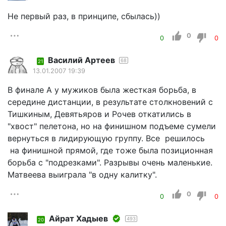
Не первый раз, в принципе, сбылась))
0
0
0
Василий Артеев
68
21
13.01.2007 19:39
В финале А у мужиков была жесткая борьба, в
середине дистанции, в результате столкновений с
Тишкиным, Девятьяров и Рочев откатились в
"хвост" пелетона, но на финишном подъеме сумели
вернуться в лидирующую группу. Все решилось
на финишной прямой, где тоже была позиционная
борьба с "подрезками". Разрывы очень маленькие.
Матвеева выиграла "в одну калитку".
0
0
0
Айрат Хадыев
493
20