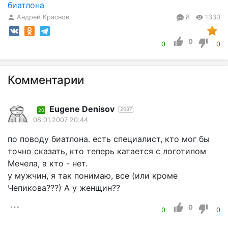
биатлона
Андрей Краснов
8
1330
0
0
0
Комментарии
Eugene Denisov
2087
20
08.01.2007 20:44
по поводу биатлона. есть специалист, кто мог бы
точно сказать, кто теперь катается с логотипом
Мечела, а кто - нет.
у мужчин, я так понимаю, все (или кроме
Чепикова???) А у женщин??
0
0
0