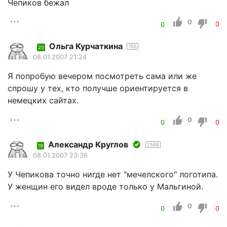
Чепиков бежал
0
0
0
Ольга Курчаткина
765
20
08.01.2007 21:24
Я попробую вечером посмотреть сама или же
спрошу у тех, кто получше ориентируется в
немецких сайтах.
0
0
0
Александр Круглов
2586
19
08.01.2007 23:36
У Чепикова точно нигде нет "мечелского" логотипа.
У женщин его видел вроде только у Мальгиной.
0
0
0