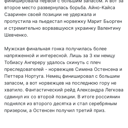
финишировала первой с большим запасом. А вот за
второе место развернулась борьба. Айно-Кайса
Сааринен своей позиции не удержала и
пропустила на пьедестал норвежку Марит Бьорген
и стремительно ворвавшуюся украинку Валентину
Шевченко.
Мужская финальная гонка получилась более
напряженной и интересной. Лишь за 3 км немцу
Тобиасу Ангереру удалось скинуть с плеч
преследователей - норвежцев Симена Остенсена и
Петтера Нортуга. Немец финишировал с большим
запасом, а вот норвежцев на последнюю гору не
хватило. Фантастический рейд Александра Легкова
сдвинул их со второй позиции. В итоге россиянин
поднялся из второго десятка и стал серебряным
призером, а Остенсен получил третий приз.