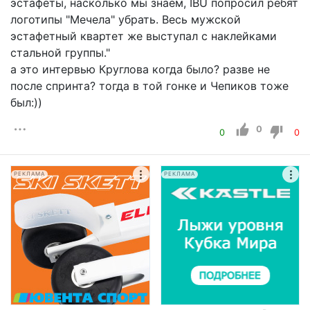
эстафеты, насколько мы знаем, IBU попросил ребят
логотипы "Мечела" убрать. Весь мужской
эстафетный квартет же выступал с наклейками
стальной группы."
а это интервью Круглова когда было? разве не
после спринта? тогда в той гонке и Чепиков тоже
был:))
0
0
0
РЕКЛАМА
РЕКЛАМА