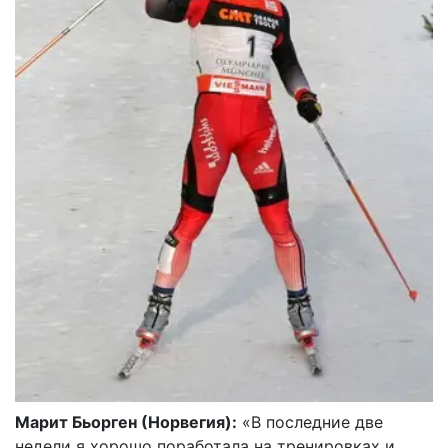
Марит Бьорген (Норвегия):
«В последние две
недели я хорошо поработала на тренировках и