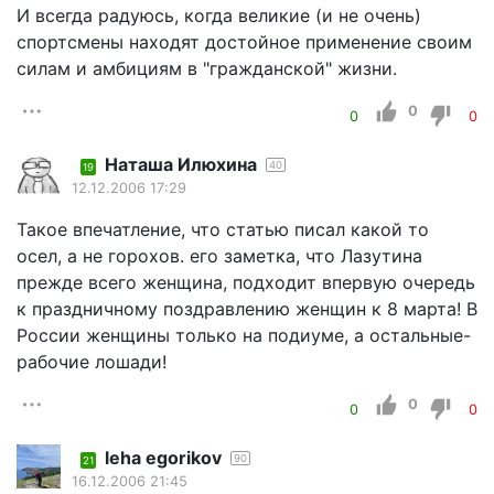
И всегда радуюсь, когда великие (и не очень)
спортсмены находят достойное применение своим
силам и амбициям в "гражданской" жизни.
0
0
0
Наташа Илюхина
40
19
12.12.2006 17:29
Такое впечатление, что статью писал какой то
осел, а не горохов. его заметка, что Лазутина
прежде всего женщина, подходит впервую очередь
к праздничному поздравлению женщин к 8 марта! В
России женщины только на подиуме, а остальные-
рабочие лошади!
0
0
0
leha egorikov
90
21
16.12.2006 21:45