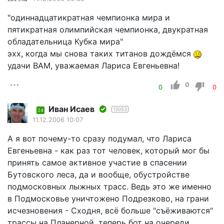
"одиннадцатикратная чемпионка мира и
пятикратная олимпийская чемпионка, двукратная
обладательница Кубка мира"
эхх, когда мы снова таких титанов дождёмся
удачи ВАМ, уважаемая Лариса Евгеньевна!
0
0
0
Иван Исаев
13053
24
11.12.2006 10:07
А я вот почему-то сразу подумал, что Лариса
Евгеньевна - как раз тот человек, который мог бы
принять самое активное участие в спасении
Бутовского леса, да и вообще, обустройстве
подмосковных лыжных трасс. Ведь это же именно
в Подмосковье уничтожено Подрезково, на грани
исчезновения - Сходня, всё больше "съёживаются"
трассы на Планерной, теперь бот на очереди