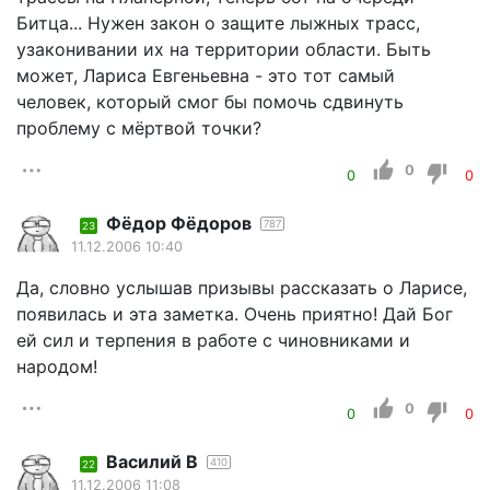
Битца... Нужен закон о защите лыжных трасс,
узаконивании их на территории области. Быть
может, Лариса Евгеньевна - это тот самый
человек, который смог бы помочь сдвинуть
проблему с мёртвой точки?
0
0
0
Фёдор Фёдоров
787
23
11.12.2006 10:40
Да, словно услышав призывы рассказать о Ларисе,
появилась и эта заметка. Очень приятно! Дай Бог
ей сил и терпения в работе с чиновниками и
народом!
0
0
0
Василий В
410
22
11.12.2006 11:08