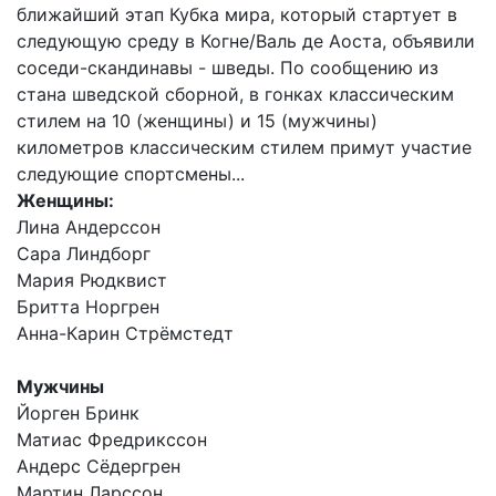
ближайший этап Кубка мира, который стартует в
следующую среду в Когне/Валь де Аоста, объявили
соседи-скандинавы - шведы. По сообщению из
стана шведской сборной, в гонках классическим
стилем на 10 (женщины) и 15 (мужчины)
километров классическим стилем примут участие
следующие спортсмены...
Женщины:
Лина Андерссон
Сара Линдборг
Мария Рюдквист
Бритта Норгрен
Анна-Карин Стрёмстедт
Мужчины
Йорген Бринк
Матиас Фредрикссон
Андерс Сёдергрен
Мартин Ларссон