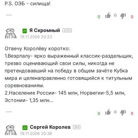
P.S. ОЭБ - силища!
0
0
0
Я Скромный
3050
21
19.11.2006 20:23
Отвечу Королёву коротко:
1.Веэрпалу- ярко выраженный классик-раздельщик,
трезво оценивающий свои силы, никогда не
претендовавший на победу в общем зачёте Кубка
мира и целенаправленно готовящийся к титульным
соревнованиям.
2.Население России- 145 млн, Норвегии-5,5 млн,
Эстонии- 1,35 млн...
0
0
0
Сергей Королев
369
22
19.11.2006 20:38