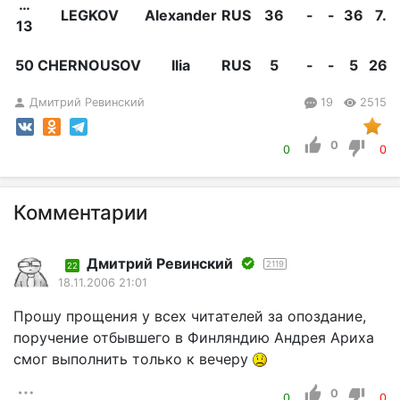
…
LEGKOV
Alexander
RUS
36
-
-
36
7.
13
50
CHERNOUSOV
Ilia
RUS
5
-
-
5
26.
Дмитрий Ревинский
19
2515
0
0
0
Комментарии
Дмитрий Ревинский
2119
22
18.11.2006 21:01
Прошу прощения у всех читателей за опоздание,
поручение отбывшего в Финляндию Андрея Ариха
смог выполнить только к вечеру
0
0
0