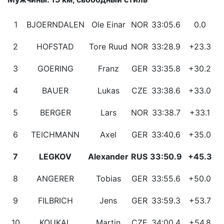
1
BJOERNDALEN
Ole Einar
NOR
33:05.6
0.0
2
HOFSTAD
Tore Ruud
NOR
33:28.9
+23.3
3
GOERING
Franz
GER
33:35.8
+30.2
4
BAUER
Lukas
CZE
33:38.6
+33.0
5
BERGER
Lars
NOR
33:38.7
+33.1
6
TEICHMANN
Axel
GER
33:40.6
+35.0
7
LEGKOV
Alexander
RUS
33:50.9
+45.3
8
ANGERER
Tobias
GER
33:55.6
+50.0
9
FILBRICH
Jens
GER
33:59.3
+53.7
10
KOUKAL
Martin
CZE
34:00.4
+54.8