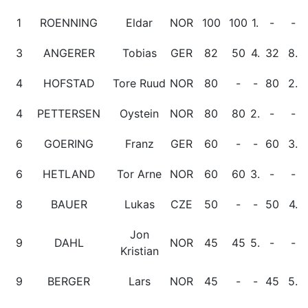
1
ROENNING
Eldar
NOR
100
100
1.
-
-
3
ANGERER
Tobias
GER
82
50
4.
32
8.
4
HOFSTAD
Tore Ruud
NOR
80
-
-
80
2.
4
PETTERSEN
Oystein
NOR
80
80
2.
-
-
6
GOERING
Franz
GER
60
-
-
60
3.
6
HETLAND
Tor Arne
NOR
60
60
3.
-
-
8
BAUER
Lukas
CZE
50
-
-
50
4.
Jon
9
DAHL
NOR
45
45
5.
-
-
Kristian
9
BERGER
Lars
NOR
45
-
-
45
5.