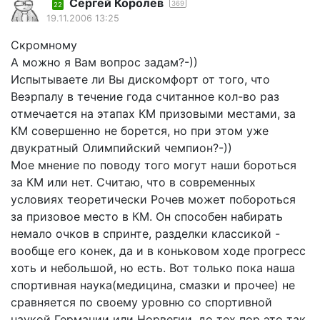
Сергей Королев
369
22
19.11.2006 13:25
Скромному
А можно я Вам вопрос задам?-))
Испытываете ли Вы дискомфорт от того, что
Веэрпалу в течение года считанное кол-во раз
отмечается на этапах КМ призовыми местами, за
КМ совершенно не борется, но при этом уже
двукратный Олимпийский чемпион?-))
Мое мнение по поводу того могут наши бороться
за КМ или нет. Считаю, что в современных
условиях теоретически Рочев может побороться
за призовое место в КМ. Он способен набирать
немало очков в спринте, разделки классикой -
вообще его конек, да и в коньковом ходе прогресс
хоть и небольшой, но есть. Вот только пока наша
спортивная наука(медицина, смазки и прочее) не
сравняется по своему уровню со спортивной
наукой Германии или Норвегии, до тех пор это так