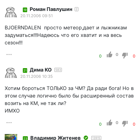
Роман Павлушин
2
19
20.11.2006 09:51
BJOERNDALEN просто метеор,дает и лыжникам
задуматься!!!Надеюсь что его хватит и на весь
сезон!!!
0
0
0
Дима КО
583
21
20.11.2006 10:35
Хотим бороться ТОЛЬКО за ЧМ? Да ради бога! Но в
этом случае логично было бы расширенный состав
возить на КМ, не так ли?
ИМХО
0
0
0
Владимир Житенев
13915
23