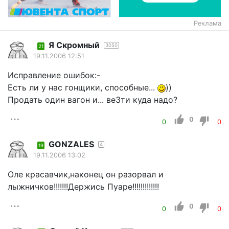
Реклама
Я Скромный
3050
21
19.11.2006 12:51
Исправление ошибок:-
Есть ли у нас гонщики, способные...
))
Продать один вагон и... веЗти куда надо?
0
0
0
GONZALES
4
19
19.11.2006 13:02
Оле красавчик,наконец он разорвал и
лыжничков!!!!!!!Держись Пуаре!!!!!!!!!!!!!
0
0
0