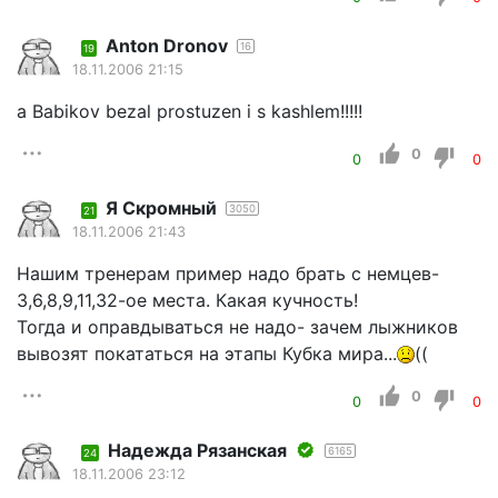
Anton Dronov
16
19
18.11.2006 21:15
a Babikov bezal prostuzen i s kashlem!!!!!
0
0
0
Я Скромный
3050
21
18.11.2006 21:43
Нашим тренерам пример надо брать с немцев-
3,6,8,9,11,32-ое места. Какая кучность!
Тогда и оправдываться не надо- зачем лыжников
вывозят покататься на этапы Кубка мира...
((
0
0
0
Надежда Рязанская
6165
24
18.11.2006 23:12