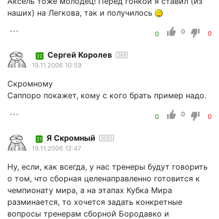
Аксель тоже молодец! Перед гонкой я ставил (из
наших) на Легкова, так и получилось
0
0
0
Сергей Королев
369
22
19.11.2006 10:59
Скромному
Саппоро покажет, кому с кого брать пример надо.
0
0
0
Я Скромный
3050
21
19.11.2006 12:47
Ну, если, как всегда, у нас тренеры будут говорить
о том, что сборная целенаправленно готовится к
чемпионату мира, а на этапах Кубка Мира
разминается, то хочется задать конкретные
вопросы тренерам сборной Бородавко и