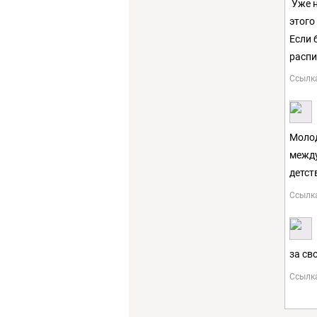
Уже н
этого
Если 
распи
Ссылк
Молод
между
детст
Ссылк
за св
Ссылк