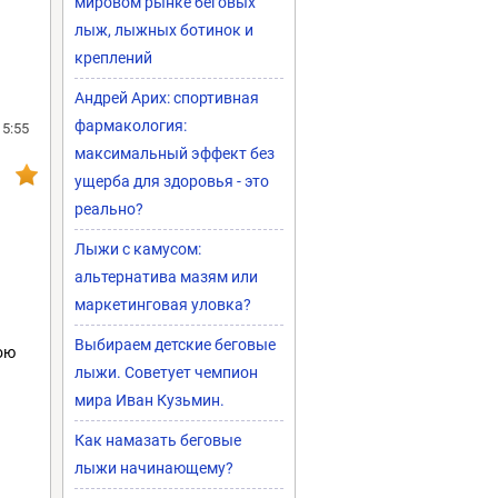
мировом рынке беговых
лыж, лыжных ботинок и
креплений
Андрей Арих: спортивная
фармакология:
15:55
максимальный эффект без
ущерба для здоровья - это
реально?
Лыжи с камусом:
альтернатива мазям или
маркетинговая уловка?
Выбираем детские беговые
ою
лыжи. Советует чемпион
мира Иван Кузьмин.
Как намазать беговые
лыжи начинающему?