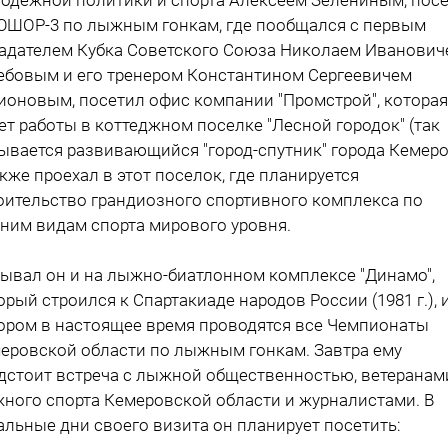
ШОР-3 по лыжным гонкам, где пообщался с первым
адателем Кубка Советского Союза Николаем Иванович
ебовым и его тренером Константином Сергеевичем
ионовым, посетил офис компании "Промстрой", которая
ет работы в коттеджном поселке "Лесной городок" (так
ывается развивающийся "город-спутник" города Кемеро
акже проехал в этот поселок, где планируется
оительство грандиозного спортивного комплекса по
ним видам спорта мирового уровня.
ывал он и на лыжно-биатлонном комплексе "Динамо",
орый строился к Спартакиаде народов России (1981 г.), 
ором в настоящее время проводятся все Чемпионаты
еровской области по лыжным гонкам. Завтра ему
дстоит встреча с лыжной общественностью, ветеранам
ного спорта Кемеровской области и журналистами. В
альные дни своего визита он планирует посетить: