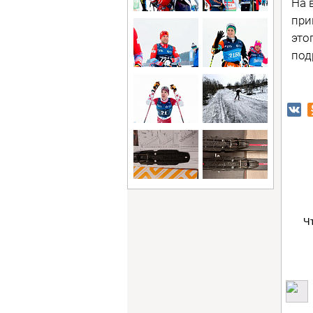
На 
при
это
под
Ч