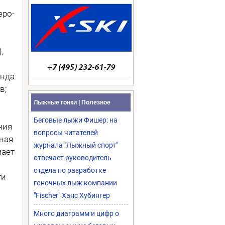
еро-
,
анда
в;
Лыжные гонки | Полезное
Беговые лыжи Фишер: на
ния
вопросы читателей
ная
журнала "Лыжный спорт"
мает
отвечает руководитель
отдела по разработке
ти
гоночных лыж компании
"Fischer" Ханс Хубингер
Много диаграмм и цифр о