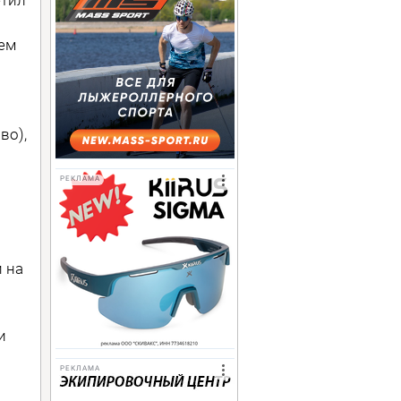
ем
во),
РЕКЛАМА
и на
и
РЕКЛАМА