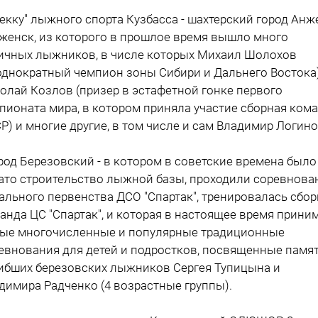
Мекку" лыжного спорта Кузбасса - шахтерский город Анж
женск, из которого в прошлое время вышло много
ичных лыжников, в числе которых Михаил Шолохов
однократный чемпион зоны Сибири и Дальнего Востока)
олай Козлов (призер в эстафетной гонке первого
пионата мира, в котором приняла участие сборная ком
Р) и многие другие, в том числе и сам Владимир Логино
ород Березовский - в котором в советские времена было
ато строительство лыжной базы, проходили соревнова
ального первенства ДСО "Спартак", тренировалась сбор
анда ЦС "Спартак", и которая в настоящее время прини
ые многочисленные и популярные традиционные
евнования для детей и подростков, посвященные памя
ибших березовских лыжников Сергея Тупицына и
димира Радченко (4 возрастные группы).