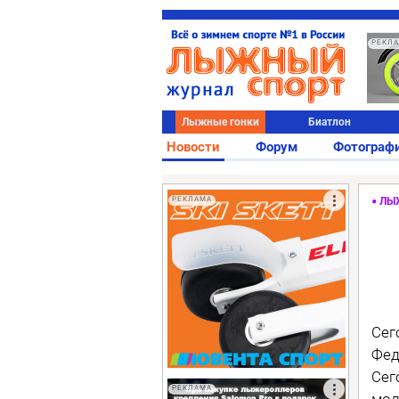
РЕКЛ
Лыжные гонки
Биатлон
Новости
Форум
Фотограф
РЕКЛАМА
ЛЫ
Сег
Фед
Сег
РЕКЛАМА
мол