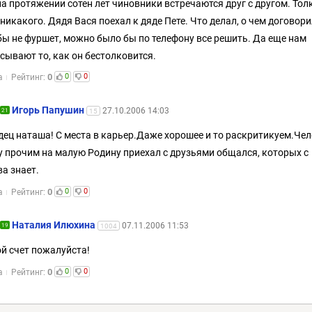
а протяжении сотен лет чиновники встречаются друг с другом. Толк
 никакого. Дядя Вася поехал к дяде Пете. Что делал, о чем договор
бы не фуршет, можно было бы по телефону все решить. Да еще нам
сывают то, как он бестолковится.
0
0
0
а
Рейтинг:
Игорь Папушин
27.10.2006 14:03
21
15
ец наташа! С места в карьер.Даже хорошее и то раскритикуем.Че
 прочим на малую Родину приехал с друзьями общался, которых с
ва знает.
0
0
0
а
Рейтинг:
Наталия Илюхина
07.11.2006 11:53
19
1004
ой счет пожалуйста!
0
0
0
а
Рейтинг: