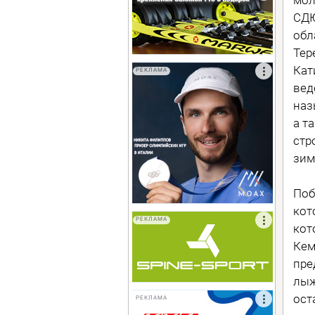
СДЮ
обл
Тер
Кат
РЕКЛАМА
вед
наз
а т
стр
зим
Поб
кот
РЕКЛАМА
кот
Кем
пре
лыж
ост
РЕКЛАМА