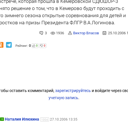
встрече, которая прошла в Кемеровской СДЮШОР-3
нято решение о том, что в Кемерово будут проходить с
го зимнего сезона открытые соревнования для детей и
ростков на призы Президента ФЛГР В.А.Логинова.
3
1936
Виктор Власов
25.10.2006 
0
Рейтинг:
0
0
тобы оставить комментарий,
зарегистрируйтесь
и войдите через св
учетную запись
.
Наталия Илюхина
27.10.2006 13:35
19
1004