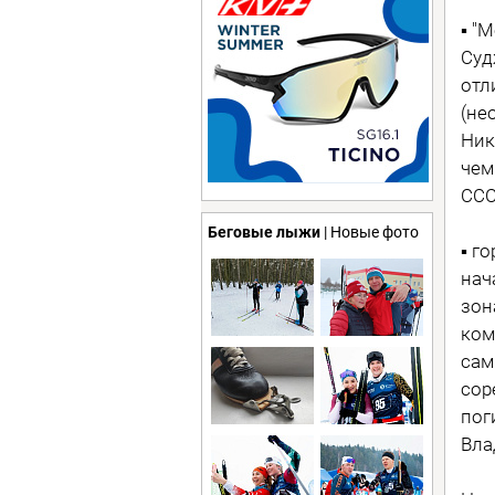
▪ "
Суд
отл
(не
Ник
чем
ССС
Беговые лыжи
| Новые фото
▪ г
нач
зон
ком
сам
сор
пог
Вла