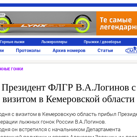
АМА
Горные лыжи
Лыжероллеры
Прыжки / двоеборье
ии
Протоколы
Архив номеров
Статьи
ЖНЫЕ ГОНКИ
Президент ФЛГР В.А.Логинов с
визитом в Кемеровской области
одня с визитом в Кемеровскую область прибыл Презид
ерации лыжных гонок России В.А.Логинов.
одня он встретился с начальником Департамента
одежной политики и спорта Алексеем Зелениным, пос