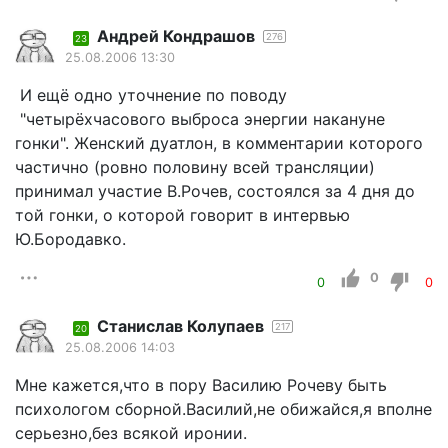
Андрей Кондрашов
276
23
25.08.2006 13:30
И ещё одно уточнение по поводу
"четырёхчасового выброса энергии накануне
гонки". Женский дуатлон, в комментарии которого
частично (ровно половину всей трансляции)
принимал участие В.Рочев, состоялся за 4 дня до
той гонки, о которой говорит в интервью
Ю.Бородавко.
0
0
0
Станислав Колупаев
217
20
25.08.2006 14:03
Мне кажется,что в пору Василию Рочеву быть
психологом сборной.Василий,не обижайся,я вполне
серьезно,без всякой иронии.