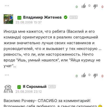
0
0
0
Владимир Житенев
13915
23
25.08.2006 15:37
Иногда мне кажется, что ребята (Василий и его
команда) ориентируются в реалиях сегодняшней
жизни значительно лучше своих наставников и
руководителей, что и вызывает у тех некоторую ...
ревность, что ли, или настороженность. Нечто
вроде "Ишь, умный нашелся", или "Яйца курицу не
учат"...
0
0
0
Я Скромный
3050
21
25.08.2006 23:12
Василию Рочеву- СПАСИБО за комментарий!
Вспоминаю себя любимого, в смысле скромного