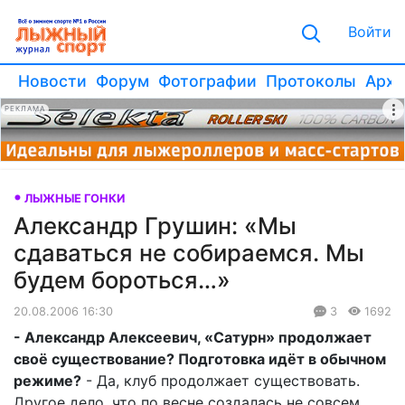
Войти
Новости
Форум
Фотографии
Протоколы
Архи
РЕКЛАМА
ЛЫЖНЫЕ ГОНКИ
Александр Грушин: «Мы
сдаваться не собираемся. Мы
будем бороться…»
20.08.2006 16:30
3
1692
- Александр Алексеевич, «Сатурн» продолжает
своё существование? Подготовка идёт в обычном
режиме?
- Да, клуб продолжает существовать.
Другое дело, что по весне создалась не совсем