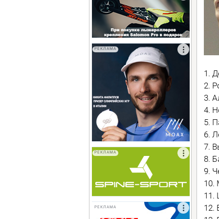
РЕКЛАМА
1. 
2. 
3. 
4. 
5. 
6. 
7. 
РЕКЛАМА
8. 
9. 
10.
11.
12.
РЕКЛАМА