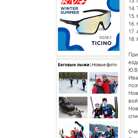
13.
14.
15.
16.
17.
18.
При
езд
Беговые лыжи
| Новые фото
Ю.В
Ива
поэ
Нов
вой
Нов
спи
Оче