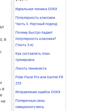
Идеальная техника ООКХ
Популярность классики.
Часть 3. Научный подход.
ал
Почему быстро падает
ю, в
популярность классики?
(Часть 3-я)
о
Как составлять план
тренировок
Локоть теннисиста
Polar Pacer Pro или Garmin FR
и
255
ь в
Исправление ошибок ООКХ
не
 не
Поперечные силы
смещенного веса,