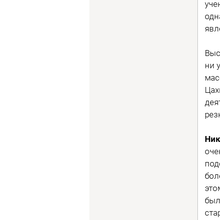
уче
одн
явл
Выс
ни 
мас
Цах
дея
рез
Ник
оче
под
бол
это
был
ста