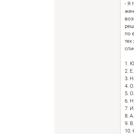
- Я
жен
воз
реш
по 
тех
спи
1. 
2. 
3. 
4. 
5. 
6. 
7. 
8. 
9. 
10.