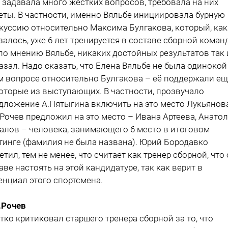
 задавала много жёстких вопросов, требовала на них
еты. В частности, именно Вяльбе инициировала бурную
куссию относительно Максима Булгакова, который, как
залось, уже 6 лет тренируется в составе сборной коман
 по мнению Вяльбе, никаких достойных результатов так 
азал. Надо сказать, что Елена Вяльбе не была одинокой
м вопросе относительно Булгакова – её поддержали е
оторые из выступающих. В частности, прозвучало
дложение А.Пятыгина включить на это место Лукьянова
.Рочев предложил на это место – Ивана Артеева, Анато
алов – человека, занимающего 6 место в итоговом
тинге (фамилия не была названа). Юрий Бородавко
етил, тем не менее, что считает как тренер сборной, что
аве настоять на этой кандидатуре, так как верит в
енциал этого спортсмена.
.Рочев
тко критиковал старшего тренера сборной за то, что