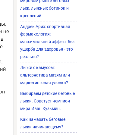
мировом рынке беговых
лыж, лыжных ботинок и
креплений
ды,
Андрей Арих: спортивная
и не
фармакология:
 в
максимальный эффект без
щё
ущерба для здоровья - это
реально?
,
Лыжи с камусом:
лий
альтернатива мазям или
маркетинговая уловка?
 он
Выбираем детские беговые
лыжи. Советует чемпион
мира Иван Кузьмин.
Как намазать беговые
лыжи начинающему?