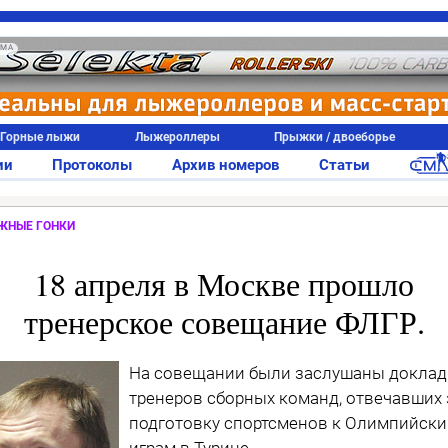
АМА
Горные лыжи
Лыжероллеры
Прыжки / двоеборье
ии
Протоколы
Архив номеров
Статьи
ЖНЫЕ ГОНКИ
18 апреля в Москве прошло
тренерское совещание ФЛГР.
На совещании были заслушаны докла
тренеров сборных команд, отвечавших 
подготовку спортсменов к Олимпийск
играм в Турине.