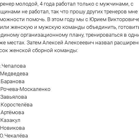
 тренер молодой, 4 года работал только с мужчинами, с
щинами не работал, так что прошу других тренеров мне
можности помочь. В этом году мы с Юрием Викторович
или женскую и мужскую команды объединить, готовит
единому организационному плану, тренироваться в одни
 же местах. Затем Алексей Алексеевич назвал расшире
сок женской сборной команды:
Ю.Чепалова
Е.Медведева
Н.Баранова
О.Рочева-Москаленко
О.Завьялова
Н.Коростелёва
И.Артёмова
А.Казакул
В.Новикова
 Ю.Чекалёва