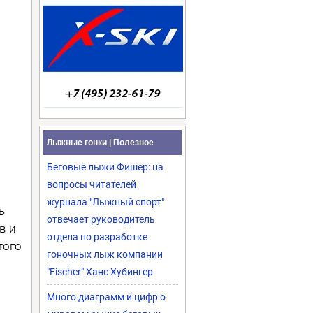
Лыжные гонки | Полезное
Беговые лыжи Фишер: на
вопросы читателей
журнала "Лыжный спорт"
ь
отвечает руководитель
в и
отдела по разработке
того
гоночных лыж компании
"Fischer" Ханс Хубингер
Много диаграмм и цифр о