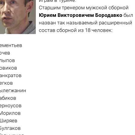
Старшим тренером мужской сборной
Юрием Викторовичем Бородавко
был
назван так называемый расширенный
состав сборной из 18 человек:
Дементьев
Рочев
Алыпов
Новиков
Панкратов
Легков
Вылегжанин
Бабиков
Черноусов
 Морилов
 Ширяев
 Булгаков