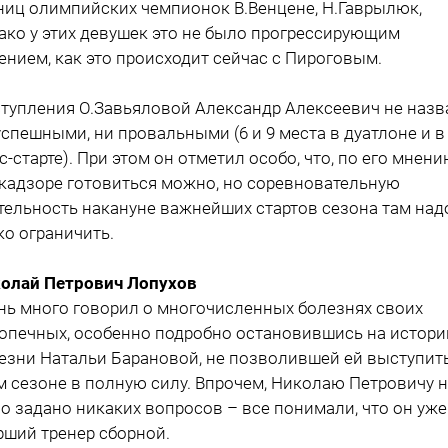
ниц олимпийских чемпионок В.Венцене, Н.Гаврылюк,
ако у этих девушек это не было прогрессирующим
ением, как это происходит сейчас с Пироговым.
тупления О.Завьяловой Александр Алексеевич не назв
успешными, ни провальными (6 и 9 места в дуатлоне и в
с-старте). При этом он отметил особо, что, по его мнени
кадзоре готовиться можно, но соревновательную
тельность накануне важнейших стартов сезона там над
ко ограничить.
олай Петрович Лопухов
нь много говорил о многочисленных болезнях своих
опечных, особенно подробно остановившись на истори
езни Натальи Барановой, не позволившей ей выступит
м сезоне в полную силу. Впрочем, Николаю Петровичу 
о задано никаких вопросов – все понимали, что он уже
рший тренер сборной.