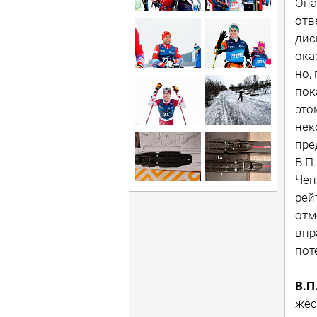
Она
отв
дис
ока
но,
пок
это
нек
пре
В.П
Чеп
рей
отм
впр
пот
В.П
жёс