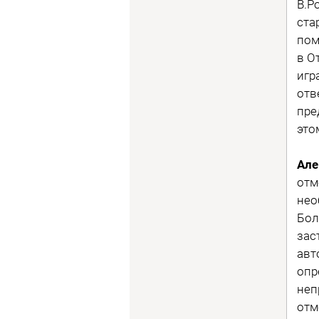
В.Р
ста
пом
в О
игр
отв
пре
это
Але
отм
нео
Бол
зас
авт
опр
неп
отм