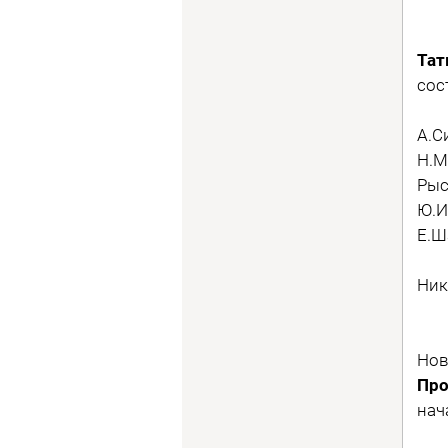
Тат
сос
А.С
Н.М
Рыс
Ю.И
Е.Ш
Ник
Нов
Про
нач