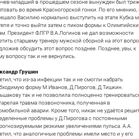
очев-младший в прошедшем сезоне вынужден был три
ртовать во время Красногорской гонки. По его мнению, 
ешало Василию нормально выступить на этапе Кубка м
тепя и точно выйти затем с пиком формы к Олимпийск
ам. Президент ФЛГР В.А.Логинов не дал возможности
етить старшему тренеру мужской сборной на этот вопро
дложив обсудить этот вопрос позднее. Позднее, увы, к
му вопросу так и не вернулись.
ксандр Грушин
етил, что из-за инфекции так и не смогли набрать
бходимую форму М.Иванов, Д.Пирогов, Д.Тишкин.
ьшакову так и не позволила полноценно тренироватьс
тарелая травма позвоночника, полученная в
омобильной аварии. Кроме того, никак не удаётся реши
еделенные проблемы у Д.Пирогова с постоянными
рогнозируемыми резкими увеличениями пульса. А.А.
етил, что аналогичные проблемы имели место и у его