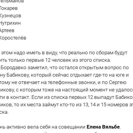
 Гельманов
 Токарев
 Кузнецов
 Нутрихин
 Артеев
 Коростелёв
 этом надо иметь в виду, что реально по сборам будут
ить только первые 12 человек из этого списка.
.Бородавко заметил, что остался открытым вопрос по
ну Бабикову, который сейчас отдыхает где-то на юге и
тому не отвечает на телефонные звонки, и по Сергею
икову, с которым тоже на настоящий момент не удалос
ти в контакт. Если из списка первых 12 выпадут Бабико
иков, то их места займут кто-то из 13, 14 и 15 номеров э
ска.
нь активно вела себя на совещании
Елена Вяльбе
.