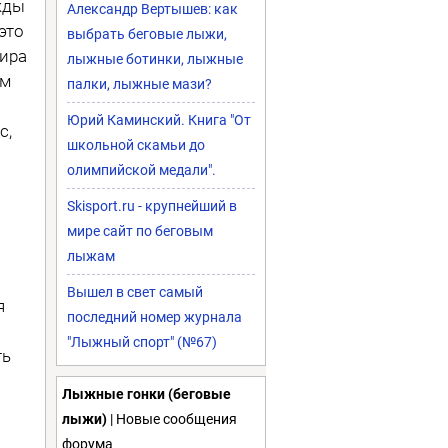
жды
Александр Вертышев: как
это
выбрать беговые лыжи,
ира
лыжные ботинки, лыжные
им
палки, лыжные мази?
Юрий Каминский. Книга "От
с,
школьной скамьи до
олимпийской медали".
Skisport.ru - крупнейший в
мире сайт по беговым
лыжам
Вышел в свет самый
я
последний номер журнала
"Лыжный спорт" (№67)
ть
Лыжные гонки (беговые
лыжи)
| Новые сообщения
форума