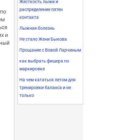
Жесткость лыжи и
распределение пятен
 по
контакта
ем
ься
Лыжная болезнь
х и
Не стало Жени Быкова
нный
Прощание с Вовой Ларчиным
как выбрать фишера по
маркировке
На чем кататься летом для
тренировки баланса и не
только