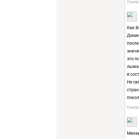
Ссылк
Как В
Денис
после
значи
это п
лыжах
в сос
Не св
стран
покол
Ссылк
Михаи