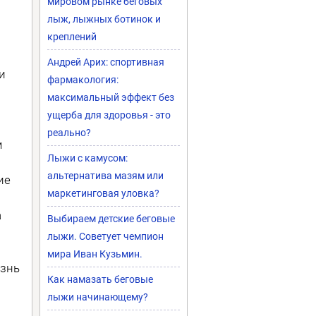
мировом рынке беговых
лыж, лыжных ботинок и
креплений
Андрей Арих: спортивная
и
фармакология:
максимальный эффект без
ущерба для здоровья - это
реально?
м
Лыжи с камусом:
альтернатива мазям или
ие
маркетинговая уловка?
а
Выбираем детские беговые
лыжи. Советует чемпион
мира Иван Кузьмин.
изнь
Как намазать беговые
лыжи начинающему?