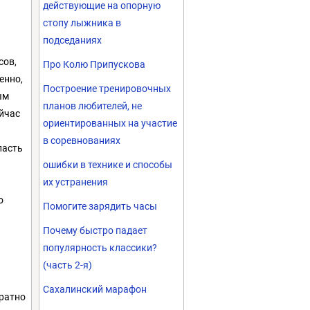
действующие на опорную
стопу лыжника в
подседаниях
сов,
Про Колю Припускова
енно,
Построение тренировочных
ым
планов любителей, не
йчас
ориентированных на участие
в соревнованиях
пасть
ошибки в технике и способы
их устранения
о
Помогите зарядить часы
Почему быстро падает
популярность классики?
(часть 2-я)
Сахалинский марафон
ратно