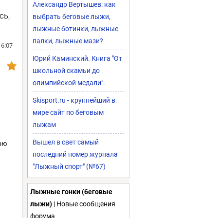
Александр Вертышев: как
сь,
выбрать беговые лыжи,
лыжные ботинки, лыжные
палки, лыжные мази?
16:07
Юрий Каминский. Книга "От
школьной скамьи до
олимпийской медали".
Skisport.ru - крупнейший в
мире сайт по беговым
лыжам
Вышел в свет самый
ою
последний номер журнала
"Лыжный спорт" (№67)
Лыжные гонки (беговые
лыжи)
| Новые сообщения
форума