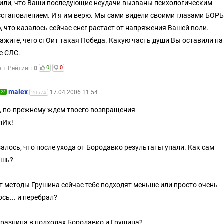
или, что Ваши последующие неудачи вызваны психологическим
становлением. И я им верю. Мы сами видели своими глазами БОРЬ
, что казалось сейчас снег растает от напряжения Вашей воли.
ажите, чего стОит такая Победа. Какую часть души Вы оставили на
е СЛС.
0
0
0
а
Рейтинг:
malex
17.04.2006 11:54
23
20574
 по-прежнему ждем твоего возвращения
лИк!
алось, что после ухода от Бородавко результаты упали. Как сам
ешь?
 методы Грушина сейчас тебе подходят меньше или просто очень
ось... и перебрал?
 разница в подходах Бородавко и Грушина?