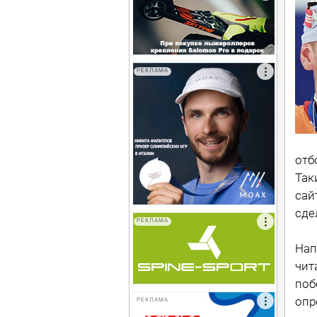
РЕКЛАМА
отб
Так
сай
сде
РЕКЛАМА
Нап
чит
поб
опр
РЕКЛАМА