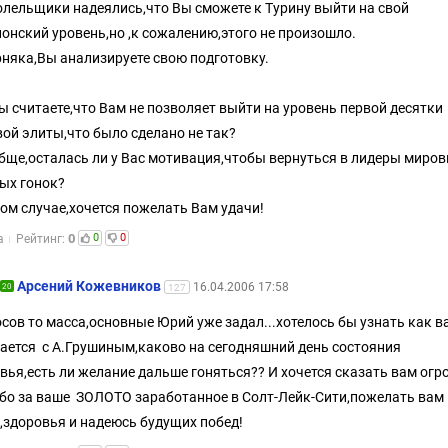
олельщики надеялись,что Вы сможете к Турину выйти на свой
онский уровень,но ,к сожалению,этого не произошло.
няка,Вы анализируете свою подготовку.
ы считаете,что Вам не позволяет выйти на уровень первой десятки
ой элиты,что было сделано не так?
бще,осталась ли у Вас мотивация,чтобы вернуться в лидеры миро
ых гонок?
ом случае,хочется пожелать Вам удачи!
0
0
0
а
Рейтинг:
Арсений Кожевников
16.04.2006 17:58
20
127
сов то масса,основные Юрий уже задал...хотелось бы узнать как в
ается с А.Грушиным,каково на сегодняшний день состояния
вья,есть ли желание дальше гоняться?? И хочется сказать вам огр
бо за ваше ЗОЛОТО заработанное в Солт-Лейк-Сити,пожелать вам
,здоровья и надеюсь будущих побед!