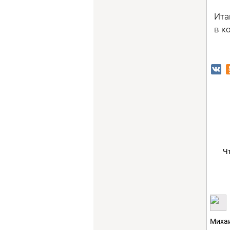
Ита
в к
Ч
Михаи