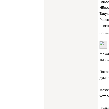
говор
НЕвос
Такую
Расск
лыжн
Ссылк
Миша,
ты ве
Показ
дума
Может
хотел
В чем