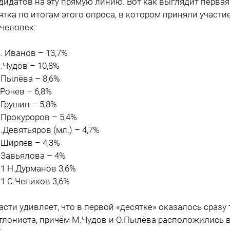
дидатов на эту прямую линию. Вот как выглядит первая
ятка по итогам этого опроса, в котором приняли участи
 человек:
М. Иванов – 13,7%
М.Чудов – 10,8%
О.Пылёва – 8,6%
В.Рочев – 6,8%
А.Грушин – 5,8%
А.Прокуроров – 5,4%
М.Девятьяров (мл.) – 4,7%
С.Ширяев – 4,3%
О.Завьялова – 4%
11 Н.Дурманов 3,6%
11 С.Чепиков 3,6%
асти удивляет, что в первой «десятке» оказалось сразу 
тлониста, причём М.Чудов и О.Пылёва расположились 