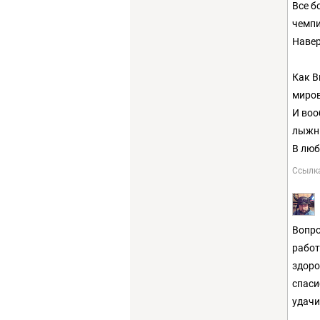
Все б
чемпи
Навер
Как В
миров
И воо
лыжн
В люб
Ссылк
Вопро
работ
здоро
спаси
удачи