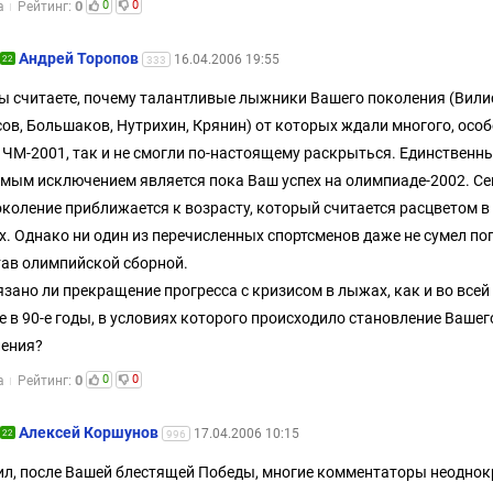
0
0
0
а
Рейтинг:
Андрей Торопов
16.04.2006 19:55
22
333
ы считаете, почему талантливые лыжники Вашего поколения (Вили
ов, Большаков, Нутрихин, Крянин) от которых ждали многого, особ
 ЧМ-2001, так и не смогли по-настоящему раскрыться. Единственн
мым исключением является пока Ваш успех на олимпиаде-2002. Се
околение приближается к возрасту, который считается расцветом в
. Однако ни один из перечисленных спортсменов даже не сумел по
тав олимпийской сборной.
язано ли прекращение прогресса с кризисом в лыжах, как и во всей
е в 90-е годы, в условиях которого происходило становление Вашег
ения?
0
0
0
а
Рейтинг:
Алексей Коршунов
17.04.2006 10:15
22
996
л, после Вашей блестящей Победы, многие комментаторы неоднок