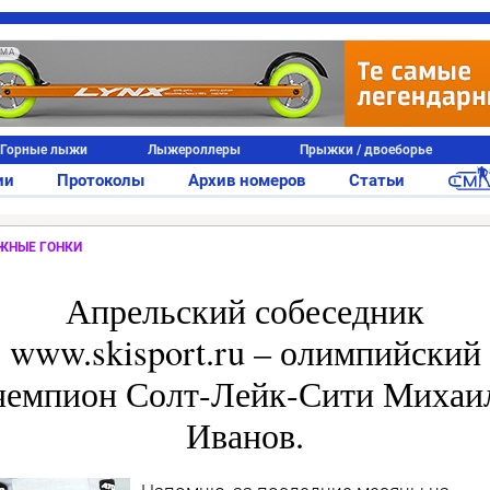
АМА
Горные лыжи
Лыжероллеры
Прыжки / двоеборье
ии
Протоколы
Архив номеров
Статьи
ЖНЫЕ ГОНКИ
Апрельский собеседник
www.skisport.ru – олимпийский
чемпион Солт-Лейк-Сити Михаи
Иванов.