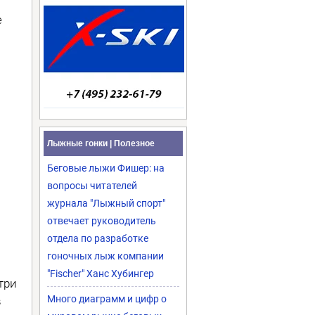
е
Лыжные гонки | Полезное
Беговые лыжи Фишер: на
вопросы читателей
журнала "Лыжный спорт"
отвечает руководитель
отдела по разработке
гоночных лыж компании
"Fischer" Ханс Хубингер
три
Много диаграмм и цифр о
в