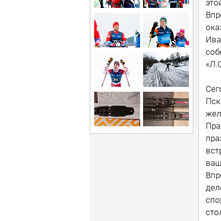
это
Впр
ока
Ива
соб
«Л.
Сег
Пск
жел
Пра
пра
вст
ваш
Впр
дел
спо
сто