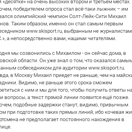
й «десятке» на очень высоких втором и третьем местах.
очем, победителем опроса стал всё-таки лыжник – им
зался олимпийский чемпион Солт-Лейк-Сити Михаил
нов. Таким образом, именно он стал самым первым
еседником www.skisport.ru, выбранным не журналистам
С.», а непосредственно вами, нашими читателями.
одня мы созвонились с Михаилом - он сейчас дома, в
овской области. Он уже знал о том, что оказался самы
анным собеседником для аудитории www.skisport.ru.
вда, в Москву Михаил приедет не раньше, чем на майск
здники. Видимо, не раньше этого срока сможем
ретиться с ним и мы для того, чтобы получить ответы н
и вопросы, а текст прямой линии появится ещё позже.
очем, подобные задержки станут, видимо, привычным
ом при подготовке таких прямых линий, ибо кочевая ж
ртсмена не предполагает постоянного нахождения в
лице.