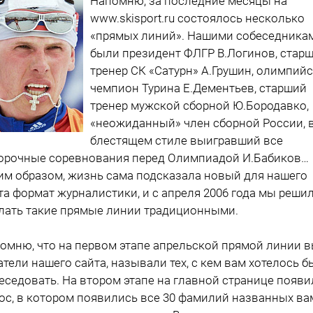
Напомню, за последние месяцы на
www.skisport.ru состоялось несколько
«прямых линий». Нашими собеседника
были президент ФЛГР В.Логинов, стар
тренер СК «Сатурн» А.Грушин, олимпий
чемпион Турина Е.Дементьев, старший
тренер мужской сборной Ю.Бородавко,
«неожиданный» член сборной России, 
блестящем стиле выигравший все
орочные соревнования перед Олимпиадой И.Бабиков…
им образом, жизнь сама подсказала новый для нашего
та формат журналистики, и с апреля 2006 года мы реши
лать такие прямые линии традиционными.
омню, что на первом этапе апрельской прямой линии в
атели нашего сайта, называли тех, с кем вам хотелось б
еседовать. На втором этапе на главной странице появи
ос, в котором появились все 30 фамилий названных ва