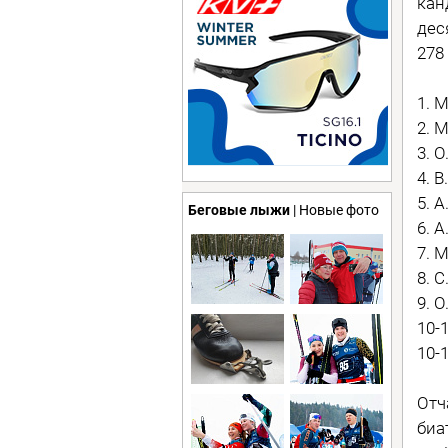
кан
дес
278
1. 
2. 
3. 
4. 
5. 
Беговые лыжи
| Новые фото
6. 
7. 
8. 
9. 
10-
10-
Отч
биа