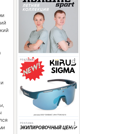
ми
ший
ский
в
РЕКЛАМА
ли
ы,
ы
лся
РЕКЛАМА
ми