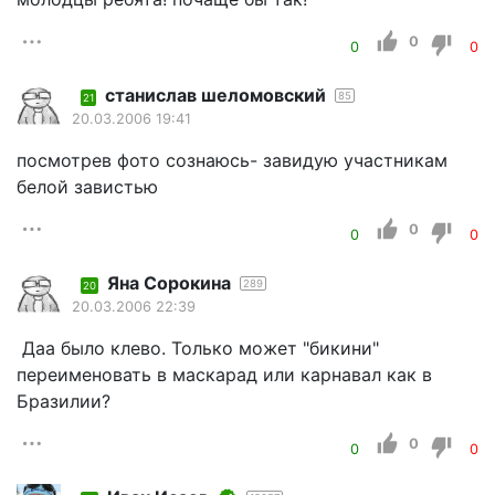
0
0
0
станислав шеломовский
85
21
20.03.2006 19:41
посмотрев фото сознаюсь- завидую участникам
белой завистью
0
0
0
Яна Сорокина
289
20
20.03.2006 22:39
Даа было клево. Только может "бикини"
переименовать в маскарад или карнавал как в
Бразилии?
0
0
0