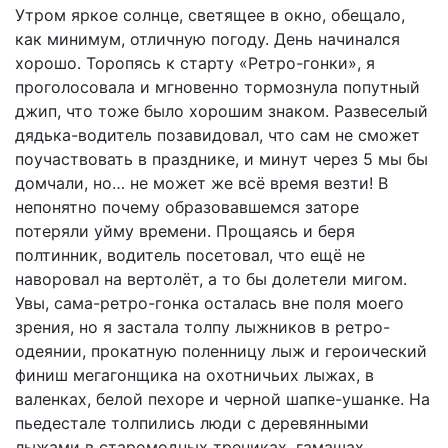
Утром яркое солнце, светящее в окно, обещало,
как минимум, отличную погоду. День начинался
хорошо. Торопясь к старту «Ретро-гонки», я
проголосовала и мгновенно тормознула попутный
джип, что тоже было хорошим знаком. Развеселый
дядька-водитель позавидовал, что сам не сможет
поучаствовать в празднике, и минут через 5 мы бы
домчали, но… не может же всё время везти! В
непонятно почему образовавшемся заторе
потеряли уйму времени. Прощаясь и беря
полтинник, водитель посетовал, что ещё не
наворовал на вертолёт, а то бы долетели мигом.
Увы, сама-ретро-гонка осталась вне поля моего
зрения, но я застала толпу лыжников в ретро-
одеянии, прокатную поленницу лыж и героический
финиш мегагонщика на охотничьих лыжах, в
валенках, белой пехоре и черной шапке-ушанке. На
пьедестале толпились люди с деревянными
лыжами в старомодных трениках, гамашах,