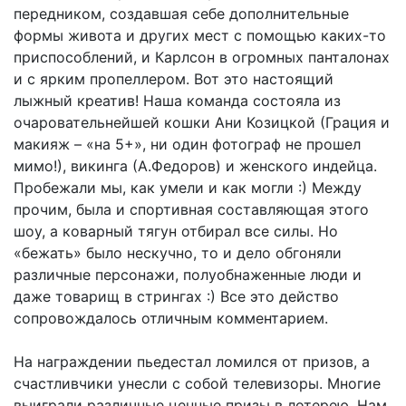
передником, создавшая себе дополнительные
формы живота и других мест с помощью каких-то
приспособлений, и Карлсон в огромных панталонах
и с ярким пропеллером. Вот это настоящий
лыжный креатив! Наша команда состояла из
очаровательнейшей кошки Ани Козицкой (Грация и
макияж – «на 5+», ни один фотограф не прошел
мимо!), викинга (А.Федоров) и женского индейца.
Пробежали мы, как умели и как могли :) Между
прочим, была и спортивная составляющая этого
шоу, а коварный тягун отбирал все силы. Но
«бежать» было нескучно, то и дело обгоняли
различные персонажи, полуобнаженные люди и
даже товарищ в стрингах :) Все это действо
сопровождалось отличным комментарием.
На награждении пьедестал ломился от призов, а
счастливчики унесли с собой телевизоры. Многие
выиграли различные ценные призы в лотерею. Нам