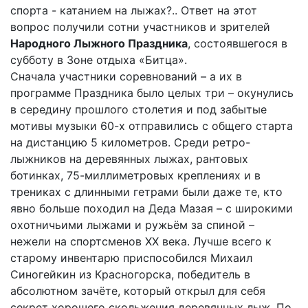
спорта - катанием на лыжах?.. Ответ на этот
вопрос получили сотни участников и зрителей
Народного Лыжного Праздника
, состоявшегося в
субботу в Зоне отдыха «Битца».
Сначала участники соревнований – а их в
программе Праздника было целых три – окунулись
в середину прошлого столетия и под забытые
мотивы музыки 60-х отправились с общего старта
на дистанцию 5 километров. Среди ретро-
лыжников на деревянных лыжах, рантовых
ботинках, 75-миллиметровых креплениях и в
трениках с длинными гетрами были даже те, кто
явно больше походил на Деда Мазая – с широкими
охотничьими лыжами и ружьём за спиной –
нежели на спортсменов XX века. Лучше всего к
старому инвентарю приспособился Михаил
Синогейкин из Красногорска, победитель в
абсолютном зачёте, который открыл для себя
секрет хорошего скольжения деревянных лыж. По