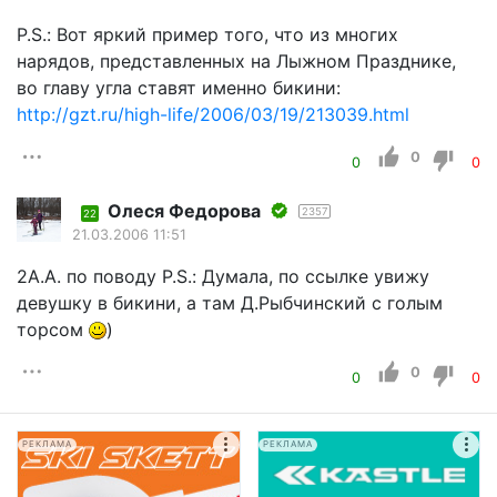
P.S.: Вот яркий пример того, что из многих
нарядов, представленных на Лыжном Празднике,
во главу угла ставят именно бикини:
http://gzt.ru/high-life/2006/03/19/213039.html
0
0
0
Олеся Федорова
2357
22
21.03.2006 11:51
2А.А. по поводу P.S.: Думала, по ссылке увижу
девушку в бикини, а там Д.Рыбчинский с голым
торсом
)
0
0
0
РЕКЛАМА
РЕКЛАМА