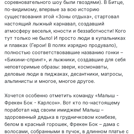
соревновательного шоу были гвоздями). В Битце,
по-видимому, впервые за всю историю
существования этой «Зоны отдыха», стартовал
настоящий лыжный карнавал, создавший
атмосферу веселья, юности и беззаботности! Кого
тут только не было! И просто люди в купальниках
и плавках (Герои! В полях изрядно продувало),
полностью соответствовавшие названию гонки –
«Бикини-спринт», и лыжники, создавшие для себя
неповторимые образы: звери, космонавты,
деловые люди в пиджаках, десантники, матросы,
альпинисты и многое, многое другое.
Хочется особенно отметить команду «Малыш -
Фрекен Бок - Карлсон». Вот кто по-настоящему
поработал над своим имиджем! Малыш –
здоровенный дядька в грудничковом комбезе,
белом в красный горошек, Фрекен Бок – дама с
волосами, собранными в пучок, в длинном платье с