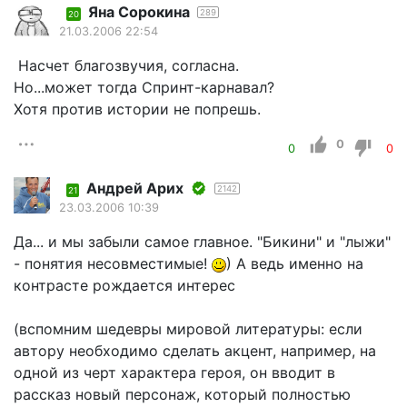
Яна Сорокина
289
20
21.03.2006 22:54
Насчет благозвучия, согласна.
Но...может тогда Спринт-карнавал?
Хотя против истории не попрешь.
0
0
0
Андрей Арих
2142
21
23.03.2006 10:39
Да... и мы забыли самое главное. "Бикини" и "лыжи"
- понятия несовместимые!
) А ведь именно на
контрасте рождается интерес
(вспомним шедевры мировой литературы: если
автору необходимо сделать акцент, например, на
одной из черт характера героя, он вводит в
рассказ новый персонаж, который полностью