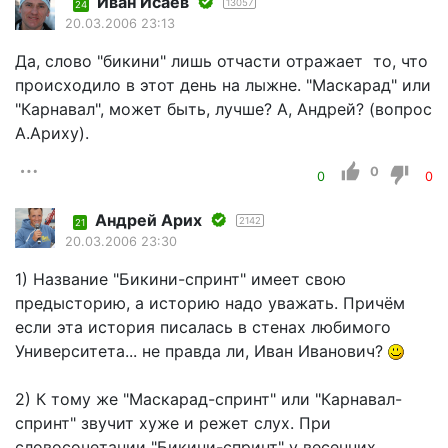
Иван Исаев
13057
24
20.03.2006 23:13
Да, слово "бикини" лишь отчасти отражает то, что
происходило в этот день на лыжне. "Маскарад" или
"Карнавал", может быть, лучше? А, Андрей? (вопрос
А.Ариху).
0
0
0
Андрей Арих
2142
21
20.03.2006 23:30
1) Название "Бикини-спринт" имеет свою
предысторию, а историю надо уважать. Причём
если эта история писалась в стенах любимого
Университета... не правда ли, Иван Иванович?
2) К тому же "Маскарад-спринт" или "Карнавал-
спринт" звучит хуже и режет слух. При
словосочетании "Бикини-спринт" у весенних