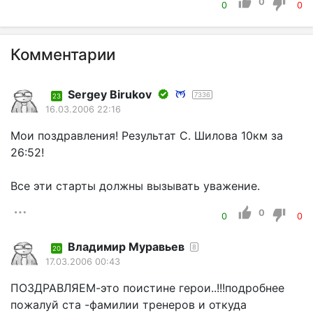
0
0
0
Комментарии
Sergey Birukov
7336
23
16.03.2006 22:16
Мои поздравления! Результат С. Шилова 10км за
26:52!
Все эти старты должны вызывать уважение.
0
0
0
Владимир Муравьев
8
20
17.03.2006 00:43
ПОЗДРАВЛЯЕМ-это поистине герои..!!!подробнее
пожалуй ста -фамилии тренеров и откуда