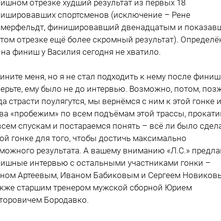
ишном отрезке худший результат из первых 18
ишировавших спортсменов (исключение – Рене
мерфельдт, финишировавший двенадцатым и показав
этом отрезке ещё более скромный результат). Определё
 на финиш у Василия сегодня не хватило.
ините меня, но я не стал подходить к нему после финиш
ерьте, ему было не до интервью. Возможно, потом, позж
да страсти поулягутся, мы вернёмся с ним к этой гонке 
ва «пробежим» по всем подъёмам этой трассы, прокат
всем спускам и постараемся понять – всё ли было сдел
той гонке для того, чтобы достичь максимально
можного результата. А вашему вниманию «Л.С.» предла
ишные интервью с остальными участниками гонки –
ном Артеевым, Иваном Бабиковым и Сергеем Новиков
акже старшим тренером мужской сборной Юрием
торовичем Бородавко.