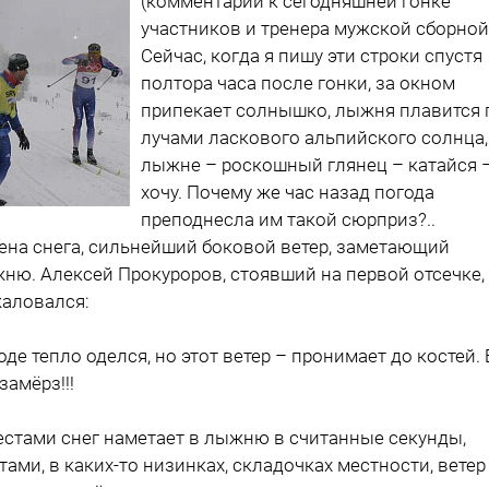
(комментарии к сегодняшней гонке
участников и тренера мужской сборной
Сейчас, когда я пишу эти строки спустя
полтора часа после гонки, за окном
припекает солнышко, лыжня плавится 
лучами ласкового альпийского солнца,
лыжне – роскошный глянец – катайся 
хочу. Почему же час назад погода
преподнесла им такой сюрприз?..
ена снега, сильнейший боковой ветер, заметающий
ню. Алексей Прокуроров, стоявший на первой отсечке,
аловался:
роде тепло оделся, но этот ветер – пронимает до костей. 
 замёрз!!!
стами снег наметает в лыжню в считанные секунды,
тами, в каких-то низинках, складочках местности, ветер