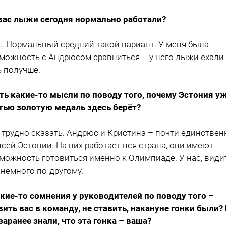
 вас лыжи сегодня нормально работали?
у… Нормальный средний такой вариант. У меня была
можность с Андрюсом сравниться – у него лыжи ехали
ь получше.
сть какие-то мысли по поводу того, почему Эстония у
тью золотую медаль здесь берёт?
а трудно сказать. Андрюс и Кристина – почти единстве
всей Эстонии. На них работает вся страна, они имеют
можность готовиться именно к Олимпиаде. У нас, видит
 немного по-другому.
акие-то сомнения у руководителей по поводу того –
вить вас в команду, не ставить, накануне гонки были?
заранее знали, что эта гонка – ваша?