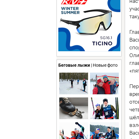
нас
уча
так
Гла
Вас
спо
Оли
гла
Беговые лыжи
| Новые фото
«пя
Пер
вре
отс
чет
шёл
взл
Вас