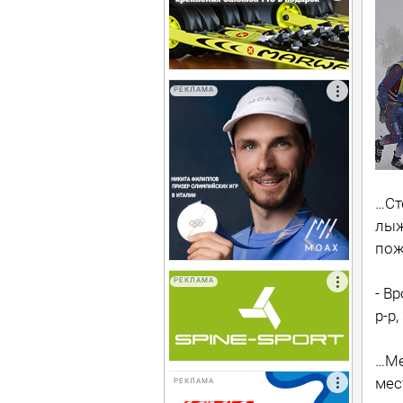
РЕКЛАМА
…Ст
лыж
пож
РЕКЛАМА
- В
р-р,
…Ме
мес
РЕКЛАМА