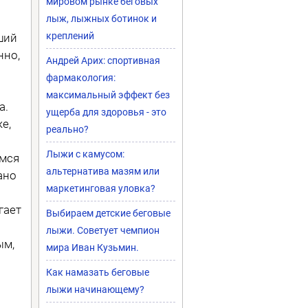
мировом рынке беговых
лыж, лыжных ботинок и
креплений
ший
нно,
Андрей Арих: спортивная
фармакология:
максимальный эффект без
а.
ущерба для здоровья - это
е,
реально?
и
Лыжи с камусом:
имся
альтернатива мазям или
ано
маркетинговая уловка?
гает
Выбираем детские беговые
лыжи. Советует чемпион
ым,
мира Иван Кузьмин.
Как намазать беговые
лыжи начинающему?