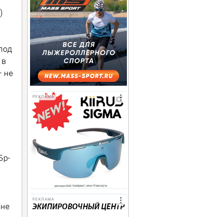
)
под
 в
– не
РЕКЛАМА
Бр-
РЕКЛАМА
 не