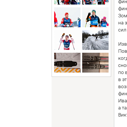
фин
фин
Зом
на 
сил
Изв
Пов
ког
сно
по 
в э
воз
фин
Ива
а т
Вик