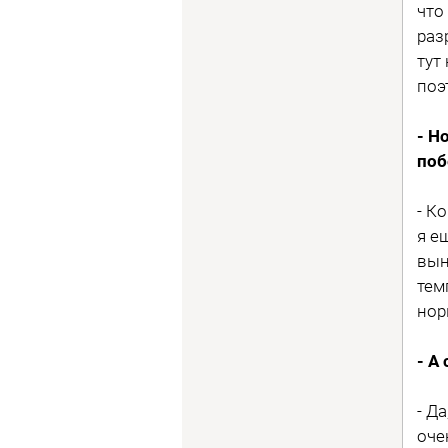
что
раз
тут
поэ
- Н
поб
- К
я е
вын
тем
нор
- А
- Д
оче