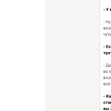
- У
- Н
воз
чут
- Е
тре
- Д
во 
воз
всё
- К
ста
вы 