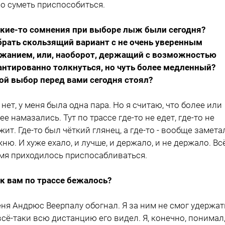
о суметь приспособиться.
акие-то сомнения при выборе лыж были сегодня?
рать скользящий вариант с не очень уверенным
жанием, или, наоборот, держащий с возможностью
антированно толкнуться, но чуть более медленный?
ой выбор перед вами сегодня стоял?
а нет, у меня была одна пара. Но я считаю, что более или
ее намазались. Тут по трассе где-то не едет, где-то не
жит. Где-то был чёткий глянец, а где-то - вообще замета
ню. И хуже ехало, и лучше, и держало, и не держало. Вс
мя приходилось приспосабливаться.
ак вам по трассе бежалось?
еня Андрюс Веерпалу обогнал. Я за ним не смог удержат
всё-таки всю дистанцию его видел. Я, конечно, понимал