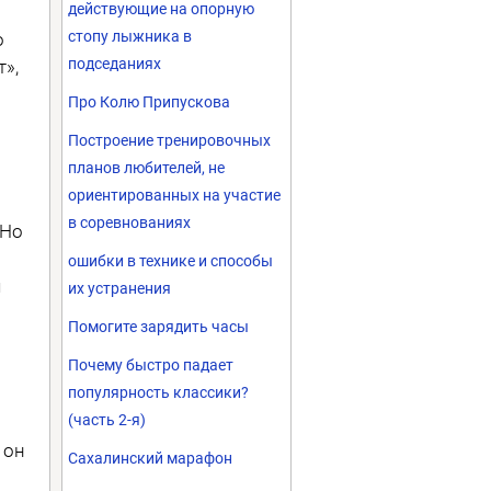
действующие на опорную
стопу лыжника в
о
подседаниях
т»,
Про Колю Припускова
Построение тренировочных
планов любителей, не
ориентированных на участие
в соревнованиях
 Но
ошибки в технике и способы
м
их устранения
Помогите зарядить часы
Почему быстро падает
популярность классики?
(часть 2-я)
 он
Сахалинский марафон