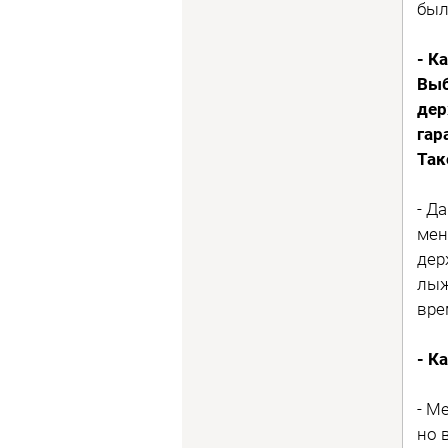
был
- К
Выб
дер
гар
Так
- Д
мен
дер
лыж
вре
- К
- М
но 