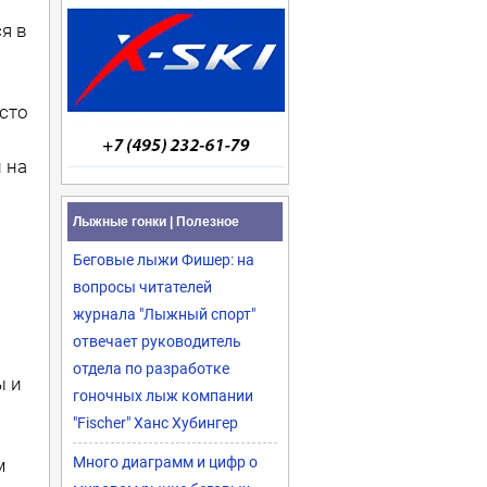
ся в
сто
 на
Лыжные гонки | Полезное
Беговые лыжи Фишер: на
вопросы читателей
с
журнала "Лыжный спорт"
отвечает руководитель
отдела по разработке
ы и
гоночных лыж компании
"Fischer" Ханс Хубингер
Много диаграмм и цифр о
м