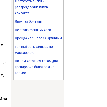
Жесткость лыжи и
распределение пятен
контакта
Лыжная болезнь
Не стало Жени Быкова
Прощание с Вовой Ларчиным
же
как выбрать фишера по
маркировке
На чем кататься летом для
нные
тренировки баланса и не
только
е,
 Или