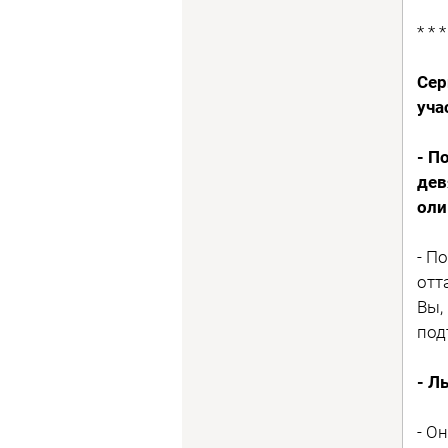
* * *
Сер
уча
- П
дев
оли
- П
отт
Вы,
под
- Л
- О