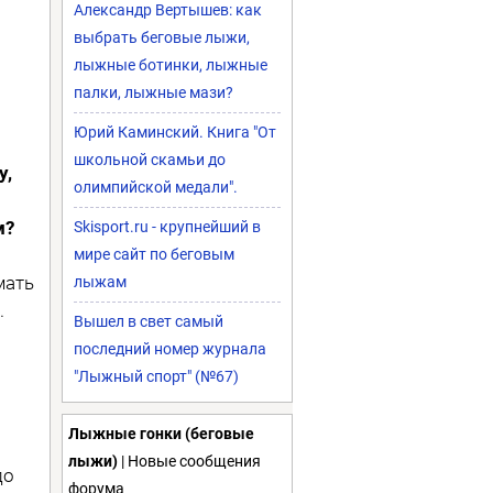
Александр Вертышев: как
выбрать беговые лыжи,
лыжные ботинки, лыжные
палки, лыжные мази?
Юрий Каминский. Книга "От
школьной скамьи до
у,
олимпийской медали".
м?
Skisport.ru - крупнейший в
мире сайт по беговым
мать
лыжам
.
Вышел в свет самый
последний номер журнала
"Лыжный спорт" (№67)
Лыжные гонки (беговые
лыжи)
| Новые сообщения
до
форума