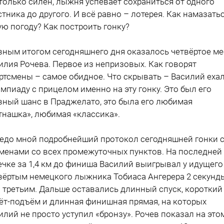
только силён, лыжня успевает сохраниться от одного
стника до другого. И всё равно – лотерея. Как намазать
ую погоду? Как построить гонку?
вным итогом сегодняшнего дня оказалось четвёртое ме
илия Рочева. Первое из непризовых. Как говорят
ртсмены – самое обидное. Что скрывать – Василий ехал
мпиаду с прицелом именно на эту гонку. Это был его
вный шанс в Праджелато, это была его любимая
тнашка», любимая «классика».
едо мной подробнейший протокол сегодняшней гонки 
менами со всех промежуточных пунктов. На последней
ечке за 1,4 км до финиша Василий выигрывал у идущего
вёртым немецкого лыжника Тобиаса Ангерера 2 секунд
 третьим. Дальше оставались длинный спуск, короткий
ёт-подъём и длинная финишная прямая, на которых
илий не просто уступил «бронзу». Рочев показал на это