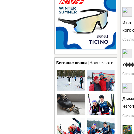
И вот
кого 
Ссылк
Беговые лыжи
| Новые фото
Уффф,
Ссылк
Дыма 
Чего 
Ссылк