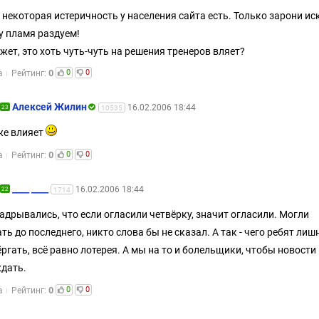
, некоторая истеричность у населения сайта есть. Только зарони ис
зу пламя раздуем!
жет, это хоть чуть-чуть на решения тренеров вляет?
0
0
0
а
Рейтинг:
Алексей Жилин
16.02.2006 18:44
23
10535
же влияет
0
0
0
а
Рейтинг:
____ ____
16.02.2006 18:44
22
1714
надрывались, что если огласили четвёрку, значит огласили. Могли
ть до последнего, никто слова бы не сказал. А так - чего ребят лиш
ёргать, всё равно лотерея. А мы на то и болельщики, чтобы новости
дать.
0
0
0
а
Рейтинг: