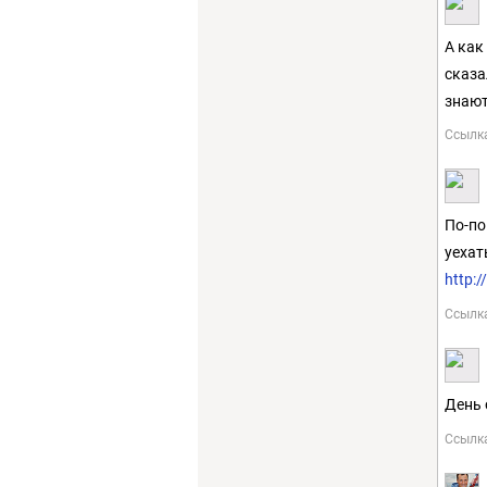
А как
сказа
знают
Ссылк
По-по
уехат
http:
Ссылк
День 
Ссылк