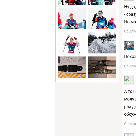
Ну да
- сра
Но мо
Ссылк
Похо
Ссылк
А то 
молча
раз д
обсуж
Ссылк