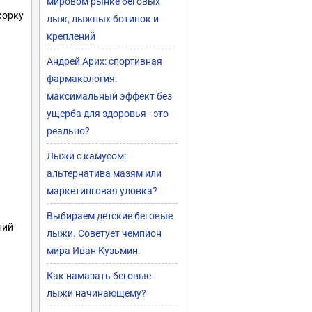
мировом рынке беговых
корку
лыж, лыжных ботинок и
креплений
Андрей Арих: спортивная
фармакология:
максимальный эффект без
ущерба для здоровья - это
реально?
Лыжи с камусом:
альтернатива мазям или
маркетинговая уловка?
Выбираем детские беговые
ний
лыжи. Советует чемпион
мира Иван Кузьмин.
Как намазать беговые
лыжи начинающему?