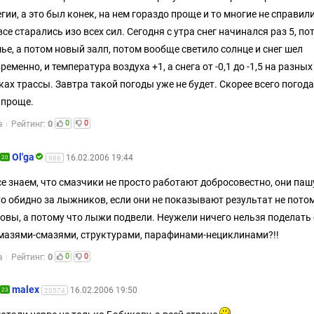
гии, а это был конек, на нем гораздо проще и то многие не справил
все старались изо всех сил. Сегодня с утра снег начинался раз 5, по
ье, а потом новый залп, потом вообще светило солнце и снег шел
ременно, и температура воздуха +1, а снега от -0,1 до -1,5 на разных
ках трассы. Завтра такой погоды уже не будет. Скорее всего погода
 проще.
0
0
0
а
Рейтинг:
Оl'ga
16.02.2006 19:44
20
986
е знаем, что смазчики не просто работают добросовестно, они паш
о обидно за лыжников, если они не показывают результат не пото
товы, а потому что лыжи подвели. Неужели ничего нельзя поделать 
мазями-смазями, структурами, парафинами-нециклинами?!!
0
0
0
а
Рейтинг:
malex
16.02.2006 19:50
23
20574