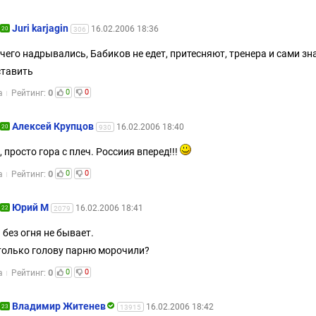
Juri karjagin
16.02.2006 18:36
20
306
 чего надрывались, Бабиков не едет, притесняют, тренера и сами з
ставить
0
0
0
а
Рейтинг:
Алексей Крупцов
16.02.2006 18:40
20
930
 просто гора с плеч. Россиия вперед!!!
0
0
0
а
Рейтинг:
Юрий М
16.02.2006 18:41
22
2079
без огня не бывает.
только голову парню морочили?
0
0
0
а
Рейтинг:
Владимир Житенев
16.02.2006 18:42
23
13915