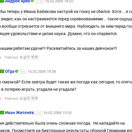
Андрей Арих
16.02.2006 18:55
21
2142
бы теперь у Ивана Бабикова настрой на гонку не сбился. Хотя... я 
 видел, как он настраивается перед соревнованиями... такое ощущ
н вообще отрекается от внешнего мира. Наблюдать за ним перед гон
ящее удовольствие и целая наука. Думаю, что он спарвится.
нашим ребятам удачи!!! Расквитайтесь за наших девчонок!!!
0
0
0
а
Рейтинг:
Оl'ga
16.02.2006 18:58
20
986
о смазкой? Если завтра будет такая же погода как сегодня, то опят
 в лотерею играть: угадали-не угадали?
0
0
0
а
Рейтинг:
Иван Житенёв
16.02.2006 19:35
23
742
ня действительно была очень сложная погода. Не нападайте на
иков. Посмотрите на биатлонные результаты сборной Германии ил