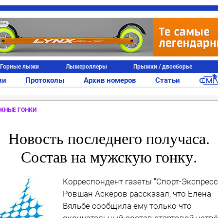
АМА
Горные лыжи
Лыжероллеры
Прыжки / двоеборье
ии
Протоколы
Архив номеров
Статьи
ЖНЫЕ ГОНКИ
Новость последнего получаса.
Состав на мужскую гонку.
Корреспондент газеты "Спорт-Экспресс
Ровшан Аскеров рассказал, что Елена
Вяльбе сообщила ему только что
окончательный состав стартовой четв