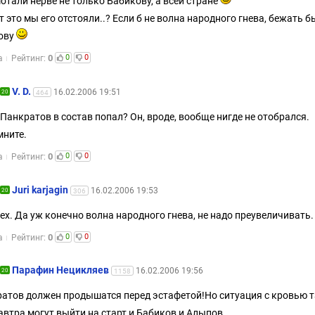
отали нерве не только Бабикову, а всей стране
 это мы его отстояли..? Если б не волна народного гнева, бежать б
ову
0
0
0
а
Рейтинг:
V. D.
16.02.2006 19:51
20
464
 Панкратов в состав попал? Он, вроде, вообще нигде не отобрался.
ните.
0
0
0
а
Рейтинг:
Juri karjagin
16.02.2006 19:53
20
306
lex. Да уж конечно волна народного гнева, не надо преувеличивать.
0
0
0
а
Рейтинг:
Парафин Нецикляев
16.02.2006 19:56
20
1158
атов должен продышатся перед эстафетой!Но ситуация с кровью 
завтра могут выйти на старт и Бабиков и Алыпов.