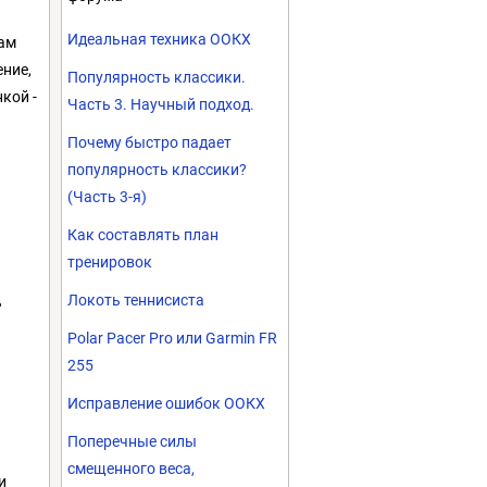
Идеальная техника ООКХ
сам
ение,
Популярность классики.
кой -
Часть 3. Научный подход.
Почему быстро падает
популярность классики?
(Часть 3-я)
Как составлять план
тренировок
Локоть теннисиста
ь
Polar Pacer Pro или Garmin FR
255
Исправление ошибок ООКХ
Поперечные силы
смещенного веса,
и