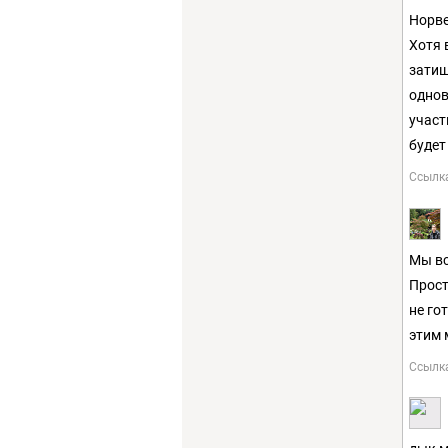
Норве
Хотя 
затиш
однов
участ
будет
Ссылк
Мы вс
Прост
не го
этим 
Ссылк