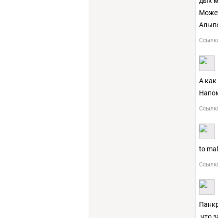
дык м
Может
Алып
Ссылк
А как
Напом
Ссылк
to ma
Ссылк
Панкр
,что 