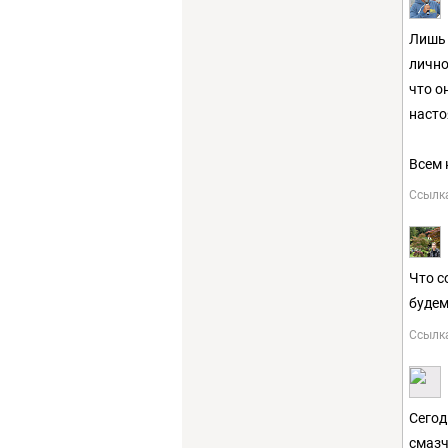
Лишь 
лично
что о
насто
Всем 
Ссылк
Что с
будем
Ссылк
Сегод
смазч