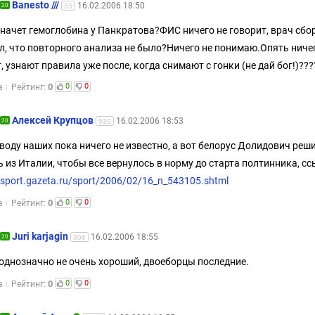
Banesto ///
16.02.2006 18:50
20
53
 начет гемоглобина у Панкратова?ФИС ничего не говорит, врач сбо
л, что повторного анализа не было?Ничего не понимаю.Опять ниче
, узнают правила уже после, когда снимают с гонки (не дай бог!)???
0
0
0
а
Рейтинг:
Алексей Крупцов
16.02.2006 18:53
20
930
воду наших пока ничего не известно, а вот белорус Долидович реш
ь из Италии, чтобы все вернулось в норму до старта полтинника, сс
//sport.gazeta.ru/sport/2006/02/16_n_543105.shtml
0
0
0
а
Рейтинг:
Juri karjagin
16.02.2006 18:55
20
306
однозначно не очень хороший, двоеборцы последние.
0
0
0
а
Рейтинг: