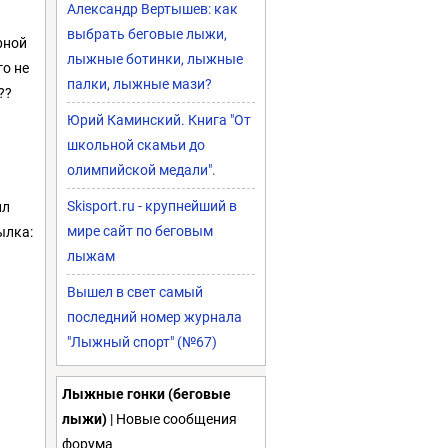
Александр Вертышев: как
выбрать беговые лыжи,
рной
лыжные ботинки, лыжные
го не
палки, лыжные мази?
??
Юрий Каминский. Книга "От
школьной скамьи до
олимпийской медали".
Skisport.ru - крупнейший в
ил
мире сайт по беговым
ылка:
лыжам
Вышел в свет самый
последний номер журнала
"Лыжный спорт" (№67)
Лыжные гонки (беговые
лыжи)
| Новые сообщения
форума