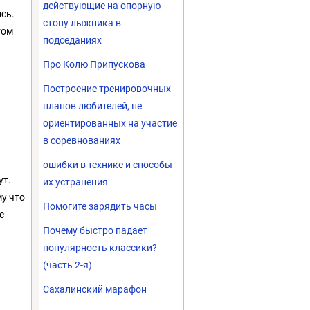
действующие на опорную
ись.
стопу лыжника в
том
подседаниях
Про Колю Припускова
Построение тренировочных
планов любителей, не
ориентированных на участие
в соревнованиях
ошибки в технике и способы
ут.
их устранения
му что
Помогите зарядить часы
с
Почему быстро падает
популярность классики?
(часть 2-я)
Сахалинский марафон