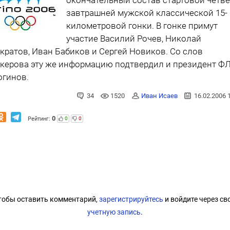
завтрашней мужской классической 15-
километровой гонки. В гонке примут
участие Василий Рочев, Николай
кратов, Иван Бабиков и Сергей Новиков. Со слов
скерова эту же информацию подтвердил и президент Ф
огинов.
34
1520
Иван Исаев
16.02.2006 
0
Рейтинг:
0
0
тобы оставить комментарий,
зарегистрируйтесь
и войдите через св
учетную запись
.