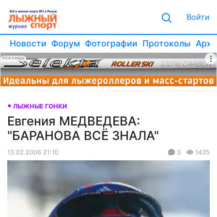
Войти
Новости
Форум
Фотографии
Протоколы
Архи
РЕКЛАМА
ЛЫЖНЫЕ ГОНКИ
Евгения МЕДВЕДЕВА:
"БАРАНОВА ВСЁ ЗНАЛА"
13.02.2006 21:10
3
1435