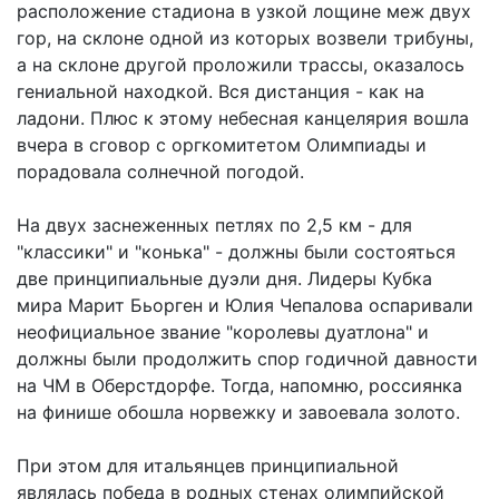
расположение стадиона в узкой лощине меж двух
гор, на склоне одной из которых возвели трибуны,
а на склоне другой проложили трассы, оказалось
гениальной находкой. Вся дистанция - как на
ладони. Плюс к этому небесная канцелярия вошла
вчера в сговор с оргкомитетом Олимпиады и
порадовала солнечной погодой.
На двух заснеженных петлях по 2,5 км - для
"классики" и "конька" - должны были состояться
две принципиальные дуэли дня. Лидеры Кубка
мира Марит Бьорген и Юлия Чепалова оспаривали
неофициальное звание "королевы дуатлона" и
должны были продолжить спор годичной давности
на ЧМ в Оберстдорфе. Тогда, напомню, россиянка
на финише обошла норвежку и завоевала золото.
При этом для итальянцев принципиальной
являлась победа в родных стенах олимпийской