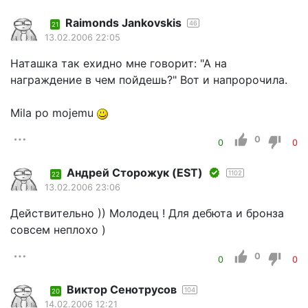
Raimonds Jankovskis
46
21
13.02.2006 22:05
Наташка так ехидно мне говорит: "А на
награждение в чем пойдешь?" Вот и напророчила.
Mila po mojemu
0
0
0
Андрей Сторожук (EST)
1102
22
13.02.2006 23:06
Действительно )) Молодец ! Для дебюта и бронза
совсем неплохо )
0
0
0
Виктор Сенотрусов
104
20
14.02.2006 12:21