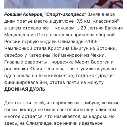
Ровшан Аскеров, "Спорт-экспресс"
Заняв вчера
днем третье место в дуатлоне (7,5 км "классикой",
а затем столько же - "коньком"), 29-летняя Евгения
Медведева из Петрозаводска принесла сборной
России первую медаль Олимпиады-2006.
Чемпионкой стала Кристина Шмигун из Эстонии,
серебро у Катерины Нойманновой из Чехии.
Главные фавориты - норвежка Марит Бьорген и
россиянка Юлия Чепалова - выступили неудачно:
одна сошла на 6-м километре, тогда как другая
финишировала 9-й, отстав почти на минуту.
ДВОЙНАЯ ДУЭЛЬ
Для тех зрителей, что пришли на трибуну, лыжные
гонки никогда не были настоящим шоу: слишком
многое остается, что называется, за кадром. Но
здесь, на Олимпиаде, все иначе: идеальное