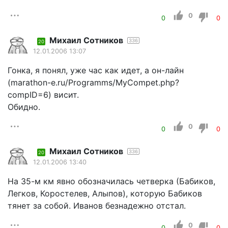
0
0
0
Михаил Сотников
336
20
12.01.2006 13:07
Гонка, я понял, уже час как идет, а он-лайн
(marathon-e.ru/Programms/MyCompet.php?
compID=6) висит.
Обидно.
0
0
0
Михаил Сотников
336
20
12.01.2006 13:40
На 35-м км явно обозначилась четверка (Бабиков,
Легков, Коростелев, Алыпов), которую Бабиков
тянет за собой. Иванов безнадежно отстал.
0
0
0