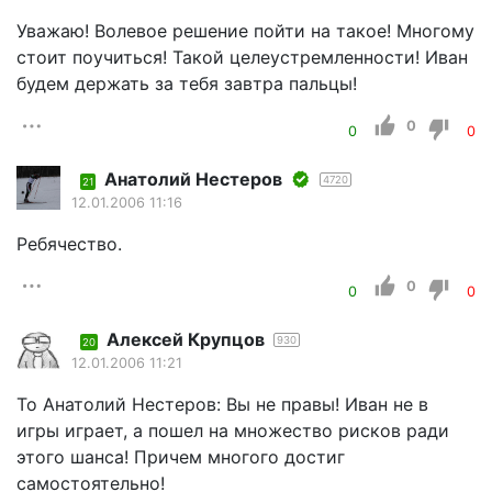
Уважаю! Волевое решение пойти на такое! Многому
стоит поучиться! Такой целеустремленности! Иван
будем держать за тебя завтра пальцы!
0
0
0
Aнатолий Нестеров
4720
21
12.01.2006 11:16
Ребячество.
0
0
0
Алексей Крупцов
930
20
12.01.2006 11:21
То Aнатолий Нестеров: Вы не правы! Иван не в
игры играет, а пошел на множество рисков ради
этого шанса! Причем многого достиг
самостоятельно!