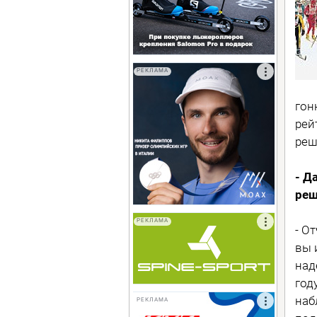
РЕКЛАМА
гон
рей
реш
- Д
реш
РЕКЛАМА
- О
вы 
над
год
наб
РЕКЛАМА