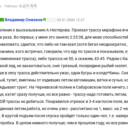
0
0
0
а
Рейтинг:
Владимир Семаков
03.01.2006 12:27
22
3274
ление к высказыванию А.Нестерова. Проехал трассу марафона вч
а раза. Во-первых, у меня это заняло 2:25:38, для моих способносте
 маловато, сдается, что либо не там ехал (хотя бегал неоднократно, 
ыжники, кого встречал, говорили, что еду по трассе и показывали, 
измененная трасса), либо трассса не 50, а скажем, 43-45. Рядом с ба
ной лед, не закантоваться, снег грязный, посередине рыбий скелет
е в лесу трасса действительно ужас, одни бугры и колдо*бины. Сне
ый, тупит, вмятины от ездивших летом автомашин, ветки и сучья, к
ядывает грунт. На Черневской поляне и Сабуровском поле ничего, 
е, катит сразу получше, но все равно - трассу надо готовить летом,
Й трассы не добиться. Понравился отрезок в 3-4 км после поля, в
денная летом работа, но очень узко - рассчитано на 1, макс. на 2 чел
. В крутой подъем после спуска пройдет только один чел, т.е. наве
 пробка. В целом немного получше, чем в прошлом году, но все рав