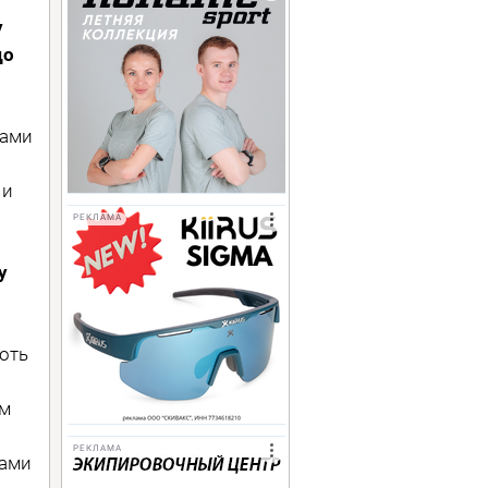
у
до
нами
 и
РЕКЛАМА
у
хоть
ом
РЕКЛАМА
нами