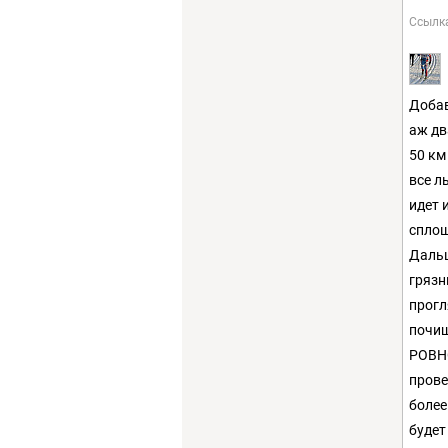
Ссылк
Добав
аж дв
50 км
все л
идет 
сплош
Дальш
грязн
прогл
почищ
РОВНО
прове
более
будет