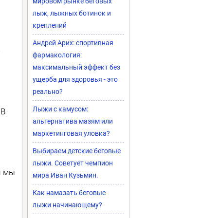
мировом рынке беговых
лыж, лыжных ботинок и
креплений
Андрей Арих: спортивная
е
фармакология:
максимальный эффект без
ущерба для здоровья - это
реально?
Лыжи с камусом:
 В
альтернатива мазям или
маркетинговая уловка?
Выбираем детские беговые
лыжи. Советует чемпион
и мы
мира Иван Кузьмин.
Как намазать беговые
лыжи начинающему?