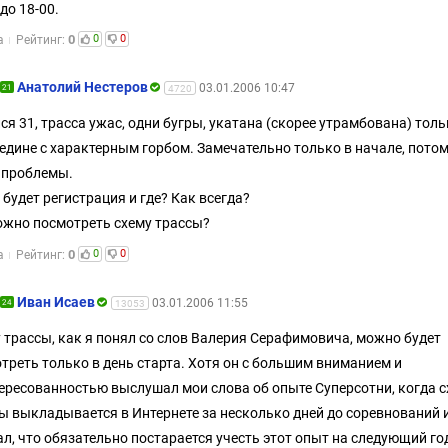
 до 18-00.
0
0
0
а
Рейтинг:
Aнатолий Нестеров
03.01.2006 10:47
21
4720
ся 31, трасса ужас, одни бугры, укатана (скорее утрамбована) тол
едине с характерным горбом. Замечательно только в начале, пото
 проблемы.
 будет регистрация и где? Как всегда?
ожно посмотреть схему трассы?
0
0
0
а
Рейтинг:
Иван Исаев
03.01.2006 11:55
24
13053
 трассы, как я понял со слов Валерия Серафимовича, можно будет
треть только в день старта. Хотя он с большим вниманием и
ересованностью выслушал мои слова об опыте Суперсотни, когда 
ы выкладывается в Интернете за несколько дней до соревнований 
л, что обязательно постарается учесть этот опыт на следующий го