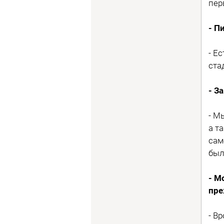
пер
- П
- Е
ста
- З
- М
а т
сам
был
- М
пре
- В