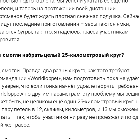
ностью подготовлена, мы успели укатать её ещё по
епели, и теперь на протяжении всей дистанции
ртсменов будет ждать плотная снежная подушка. Сейча
 идут последние приготовления – засыпаются ямки,
заются бугры, так что, я надеюсь, трасса участникам
равится.
ы смогли набрать целый 25-километровый круг?
а, смогли. Правда, два разных круга, как того требуют
омендации «Worldloppet», нам подготовить пока не удаёт
я уверен, что если гонка начнёт удовлетворять требова
rldloppet» по другим параметрам, эту проблему мы реши
ет быть, не целиком ещё один 25-километровый круг, 
 пару петель в 12, скажем, километров, и 13 мы сможем
лать – так, чтобы участники ни разу не проезжали по о
ой же трассе.