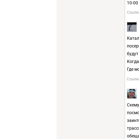
10-00
Ссылк
Катал
посер
будут
Когда
Где м
Ссылк
Схему
посмо
заинт
трасс
обеща