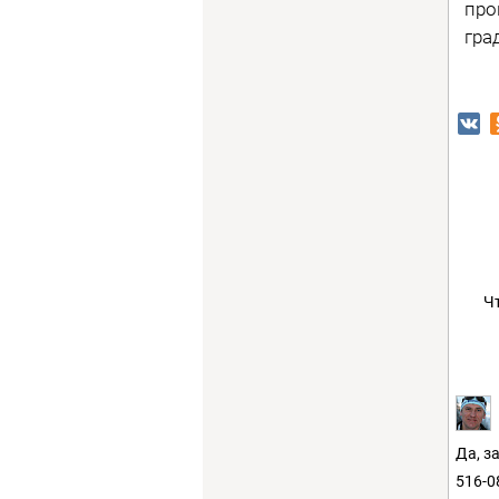
про
гра
Ч
Да, з
516-0