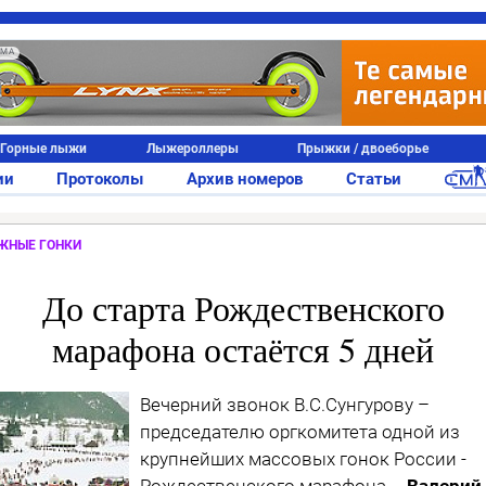
АМА
Горные лыжи
Лыжероллеры
Прыжки / двоеборье
ии
Протоколы
Архив номеров
Статьи
ЖНЫЕ ГОНКИ
До старта Рождественского
марафона остаётся 5 дней
Вечерний звонок В.С.Сунгурову –
председателю оргкомитета одной из
крупнейших массовых гонок России -
Рождественского марафона.
- Валерий