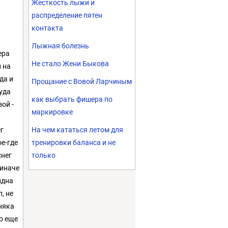
Жесткость лыжи и
распределение пятен
контакта
Лыжная болезнь
ера
Не стало Жени Быкова
й на
да и
Прощание с Вовой Ларчиным
куда
как выбрать фишера по
зой -
маркировке
.
г
На чем кататься летом для
ое-где
тренировки баланса и не
снег
только
 иначе
идна
, не
рняка
но еще