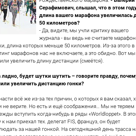
Серафимович, слышал, что в этом год
длина вашего марафона увеличилась 
50 километров?
- Да, видите, мы учли критику вашего
журнала - вы ведь не считаете марафо
ки, длина которых меньше 50 километров. Из-за этого в
тинг марафонов нас не включаете, а это обидно. Вот мы
или увеличить длину дистанции (смеётся).
а ладно, будет шутки шутить – говорите правду, почем
или увеличить дистанцию гонки?
тчасти всё же из-за тех причин, о которых я вам сказал, 
и не верите. Но есть и ещё соображения… Мы не теряем
ежды вступить когда-нибудь в ряды «Worldloppet». В эт
у к нам приехал тех. делегат FIS, француз, он будет
людать за нашей гонкой. На сегодняшний день трасса 