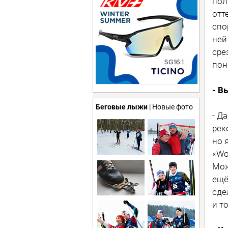
пол
отт
спо
ней
сре
пон
- В
Беговые лыжи
| Новые фото
- Д
рек
но 
«Wo
Мож
ещё
сде
и т