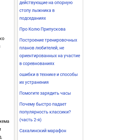
действующие на опорную
стопу лыжника в
подседаниях
Про Колю Припускова
ько
Построение тренировочных
м
планов любителей, не
ориентированных на участие
в соревнованиях
ошибки в технике и способы
их устранения
Помогите зарядить часы
Почему быстро падает
популярность классики?
(часть 2-я)
схема
и
Сахалинский марафон
д.