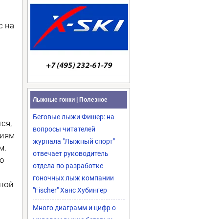
с на
Лыжные гонки | Полезное
Беговые лыжи Фишер: на
ся,
вопросы читателей
ниям
журнала "Лыжный спорт"
м.
отвечает руководитель
но
отдела по разработке
гоночных лыж компании
дной
"Fischer" Ханс Хубингер
Много диаграмм и цифр о