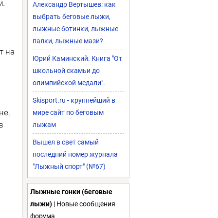
м.
Александр Вертышев: как
выбрать беговые лыжи,
лыжные ботинки, лыжные
палки, лыжные мази?
т на
Юрий Каминский. Книга "От
школьной скамьи до
олимпийской медали".
Skisport.ru - крупнейший в
не,
мире сайт по беговым
в
лыжам
Вышел в свет самый
последний номер журнала
"Лыжный спорт" (№67)
Лыжные гонки (беговые
лыжи)
| Новые сообщения
форума