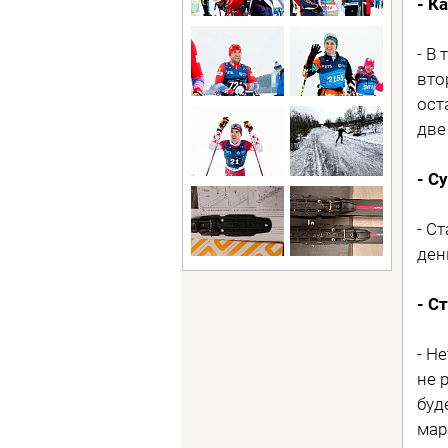
- К
- В
вто
ост
две
- С
- С
ден
- С
- Н
не 
буд
мар