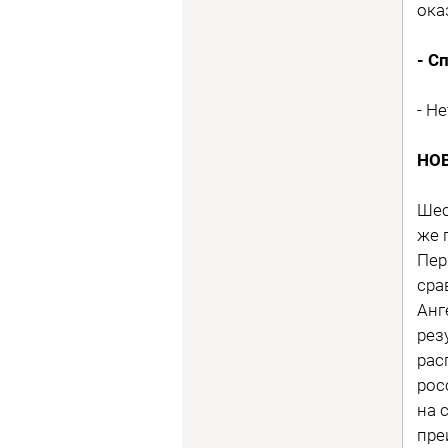
ока
- С
- Н
НОВ
Шес
же 
Пер
сра
Анг
рез
рас
рос
на 
пре