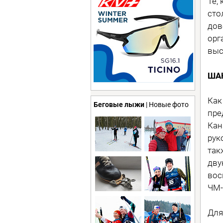
Те,
сто
дов
орг
выс
ША
Как
Беговые лыжи
| Новые фото
пре
Кан
рук
так
дву
вос
ЧМ-
Для