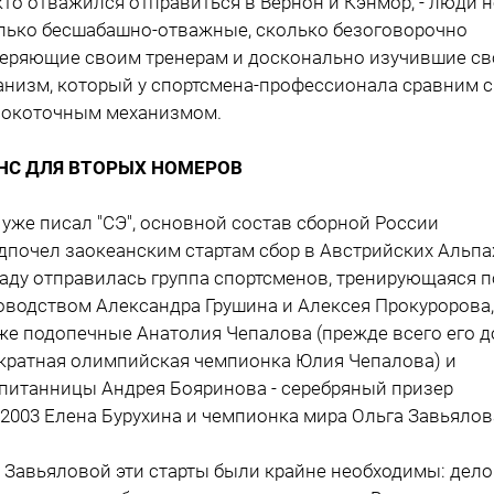
 кто отважился отправиться в Вернон и Кэнмор, - люди н
лько бесшабашно-отважные, сколько безоговорочно
еряющие своим тренерам и досконально изучившие св
анизм, который у спортсмена-профессионала сравним с
окоточным механизмом.
НС ДЛЯ ВТОРЫХ НОМЕРОВ
 уже писал "СЭ", основной состав сборной России
дпочел заокеанским стартам сбор в Австрийских Альпах
аду отправилась группа спортсменов, тренирующаяся п
оводством Александра Грушина и Алексея Прокуророва,
же подопечные Анатолия Чепалова (прежде всего его д
кратная олимпийская чемпионка Юлия Чепалова) и
питанницы Андрея Бояринова - серебряный призер
2003 Елена Бурухина и чемпионка мира Ольга Завьялов
 Завьяловой эти старты были крайне необходимы: дело