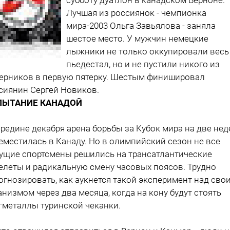
Лучшая из россиянок - чемпионка
мира-2003 Ольга Завьялова - заняла
шестое место. У мужчин немецкие
лыжники не только оккупировали весь
пьедестал, но и не пустили никого из
ерников в первую пятерку. Шестым финишировал
сиянин Сергей Новиков.
ПЫТАНИЕ КАНАДОЙ
ередине декабря арена борьбы за Кубок мира на две не
еместилась в Канаду. Но в олимпийский сезон не все
ущие спортсмены решились на трансатлантические
елеты и радикальную смену часовых поясов. Трудно
огнозировать, как аукнется такой эксперимент над сво
анизмом через два месяца, когда на кону будут стоять
гметаллы туринской чеканки.