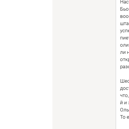
Нас
Бьо
воо
шта
усп
пие
оли
ли 
отк
раз
Шес
дос
что
й и
Оль
То 