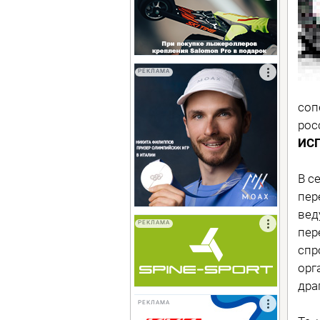
РЕКЛАМА
соп
рос
ИС
В с
пер
вед
РЕКЛАМА
пер
спр
орг
дра
РЕКЛАМА