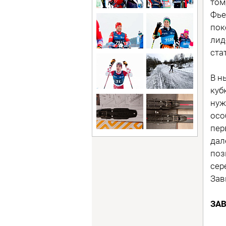
том
Фье
пок
лид
ста
В н
куб
нуж
осо
пер
дал
поз
сер
Зав
ЗА