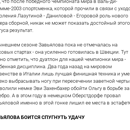
, что после победного чемпионата мира в Валь-ди-
мме-2003 спортсменка, которой прочили в связи с уход
оления Лазутиной - Даниловой - Егоровой роль нового
ера сборной, никак не может показать достойный этого
туса результат.
ынешнем сезоне Завьялова пока не отмечалась на
ковых стартах - она усиленно готовилась в Швеции. Тут
но отметить, что дуатлон для нашей чемпионки мира -
бенная дисциплина. Два года назад на мировом
венстве в Италии лишь лучшая финишная техника и ум
еко выбрасывать ногу при пересечении заветной черты
волили немке Эви Захенбахер обойти Ольгу в борьбе за
ебро. А в этом году в немецком Оберстдорфе провал
ьяловой именно в этой гонке лишил ее места в эстафет
ВЬЯЛОВА БОИТСЯ СПУГНУТЬ УДАЧУ