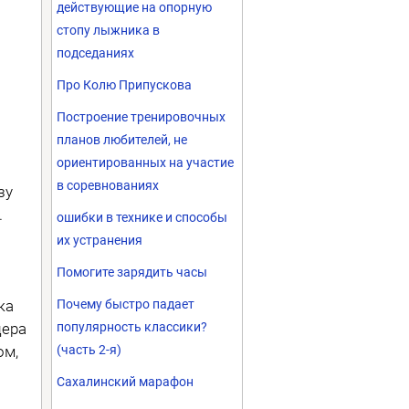
действующие на опорную
стопу лыжника в
подседаниях
Про Колю Припускова
Построение тренировочных
планов любителей, не
ориентированных на участие
в соревнованиях
зу
.
ошибки в технике и способы
их устранения
Помогите зарядить часы
ка
Почему быстро падает
дера
популярность классики?
ом,
(часть 2-я)
Сахалинский марафон