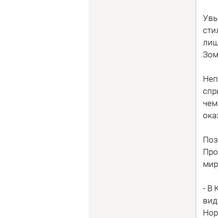
Увы
сти
лиш
Зом
Неп
спр
чем
ока
Поз
Про
мир
- В
вид
Нор