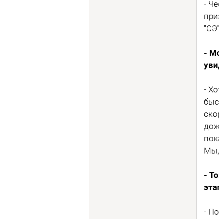
- Ч
при
"СЭ"
- М
уви
- Х
быс
ско
дож
пок
Мы,
- Т
эта
- П