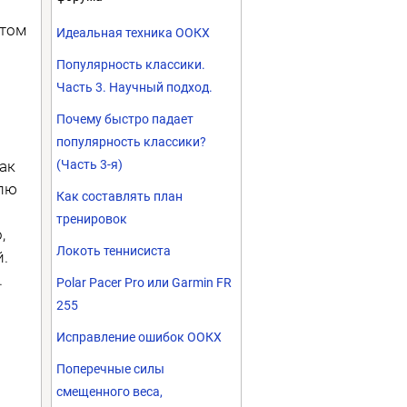
нтом
Идеальная техника ООКХ
Популярность классики.
Часть 3. Научный подход.
Почему быстро падает
популярность классики?
так
(Часть 3-я)
блю
Как составлять план
тренировок
,
Локоть теннисиста
й.
.
Polar Pacer Pro или Garmin FR
255
Исправление ошибок ООКХ
Поперечные силы
смещенного веса,