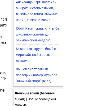
Александр Вертышев: как
выбрать беговые лыжи,
лыжные ботинки, лыжные
аяся
палки, лыжные мази?
шего
Юрий Каминский. Книга "От
школьной скамьи до
ть
олимпийской медали".
пом
Skisport.ru - крупнейший в
мире сайт по беговым
лыжам
Вышел в свет самый
им,
последний номер журнала
 11-
"Лыжный спорт" (№67)
,
пе!
Лыжные гонки (беговые
лыжи)
| Новые сообщения
форума