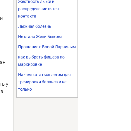
Жесткость лыжи и
распределение пятен
контакта
ки
Лыжная болезнь
Не стало Жени Быкова
Прощание с Вовой Ларчиным
как выбрать фишера по
ван
маркировке
На чем кататься летом для
тренировки баланса и не
ть у
только
ка