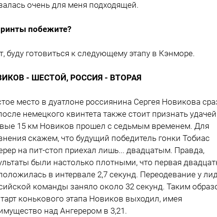
залась очень для меня подходящей.
принты побежите?
ет, буду готовиться к следующему этапу в Кэнморе.
ИКОВ - ШЕСТОЙ, РОССИЯ - ВТОРАЯ
тое место в дуатлоне россиянина Сергея Новикова сра
после немецкого квинтета также стоит признать удачей
вые 15 км Новиков прошел с седьмым временем. Для
внения скажем, что будущий победитель гонки Тобиас
ерер на пит-стоп приехал лишь... двадцатым. Правда,
ультаты были настолько плотными, что первая двадцат
положилась в интервале 2,7 секунд. Переодевание у ли
сийской команды заняло около 32 секунд. Таким образ
старт конькового этапа Новиков выходил, имея
имущество над Ангерером в 3,21.