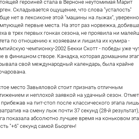
тоящей героиней стала в Верноне неутомимая Марит
рген. Складывается ощущение, что слова "усталость"
бще нет в лексиконе этой "машины на лыжах", уверенно
мпующей первые места. На этот раз норвежка, добивш
еха в трех первых гонках сезона, не проявила ни малей
тета по отношению к хозяевам и лишила их кумира -
мпийскую чемпионку-2002 Бекки Скотт - победы уже чу
не в финишном створе. Канадка, которая домашним эта
рывала свой международный календарь, была крайне
очарована.
тое место Завьяловой стоит признать отличным
тижением и неплохой заявкой на удачный сезон. Отмет
, прибежав на пит-стоп после классического этапа лишь
 затратив на смену лыж почти 37 секунд (28-й результат)
га показала абсолютно лучшее время на коньковом эта
есть "+6" секунд самой Бьорген!