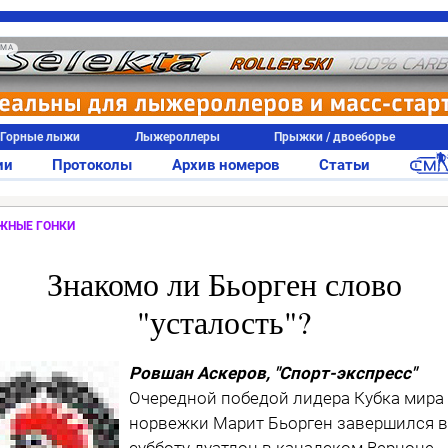
АМА
Горные лыжи
Лыжероллеры
Прыжки / двоеборье
ии
Протоколы
Архив номеров
Статьи
ЖНЫЕ ГОНКИ
Знакомо ли Бьорген слово
"усталость"?
Ровшан Аскеров, "Спорт-экспресс"
Очередной победой лидера Кубка мира
норвежки Марит Бьорген завершился в
субботу дуатлон в канадском Верноне.