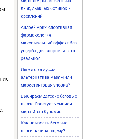
мировом рынке беговых
ом
лыж, лыжных ботинок и
креплений
Андрей Арих: спортивная
фармакология:
максимальный эффект без
ущерба для здоровья - это
реально?
Лыжи с камусом:
альтернатива мазям или
ение
маркетинговая уловка?
Выбираем детские беговые
лыжи. Советует чемпион
е.
мира Иван Кузьмин.
Как намазать беговые
лыжи начинающему?