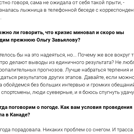
естно говоря, сама не ожидала от себя такой прыти, -
зналась лыжница в телефонной беседе с корреспонде
.
ожно ли говорить, что кризис миновал и скоро мы
дим прежнюю Ольгу Завьялову?
отелось бы на это надеяться, но... Почему же все вокруг 
тро делают выводы из единичного результата? Не лю
ропалительных прогнозов. Лучше набраться терпения и
даться результатов других этапов. Давайте, если можно
а обойдемся без больших интервью и громких обещани
 спортсмены, люди суеверные, и я боюсь спугнуть удачу
огда поговорим о погоде. Как вам условия проведения
па в Канаде?
огода порадовала. Никаких проблем со снегом. И трасса