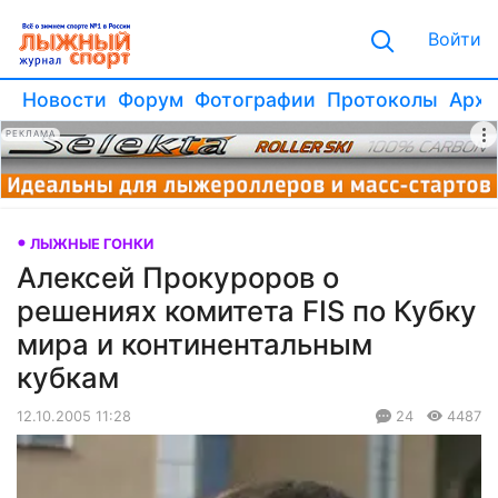
Войти
Новости
Форум
Фотографии
Протоколы
Архи
РЕКЛАМА
ЛЫЖНЫЕ ГОНКИ
Алексей Прокуроров о
решениях комитета FIS по Кубку
мира и континентальным
кубкам
12.10.2005 11:28
24
4487