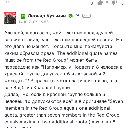
0
0
0
Леонид Кузьмин
2937
23
14.10.2005 15:53
Алексей, я согласен, мой текст из предыдущей
версии правил, ваш текст из последней версии. Но
это дела не меняет. Поясните мне, пожалуйста,
каким образом фраза "The additional quota names
must be from the Red Group" может быть
переведена как "Например, у Норвегии 8 человек в
красной группе допускают 6 из красной и 2
молодых"? В правилах четко зафиксировано, что
все 8 д.б. из Красной Группы.
Далее, "Но, если в красной группе больше 6
человек, то допускаются все", а в оригинале "Seven
members in the Red Group equals one additional
quota, greater than seven members in the Red Group
equals maximum two additional quota (maximum 8