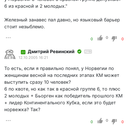
6 из красной и 2 молодых."
Железный занавес пал давно, но языковый барьер
стоит незыблемо.
0
0
0
Дмитрий Ревинский
2119
22
12.10.2005 16:21
То есть, если я правильно понял, у Норвегии по
женщинам весной на последних этапах КМ может
выступить сразу 10 человек?
6 по квоте, но как так в красной группе 6, то плюс
2 молодых + Бьорген как победитель прошлого КМ
+ лидер Континентального Кубка, если это будет
норвежка? Так?
0
0
0