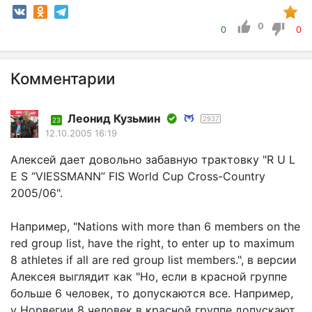
0
0
0
Комментарии
Леонид Кузьмин
2937
23
12.10.2005 16:19
Алексей дает довольно забавную трактовку "R U L
E S “VIESSMANN” FIS World Cup Cross-Country
2005/06".
Например, "Nations with more than 6 members on the
red group list, have the right, to enter up to maximum
8 athletes if all are red group list members.", в версии
Алексея выглядит как "Но, если в красной группе
больше 6 человек, то допускаются все. Например,
у Норвегии 8 человек в красной группе допускают