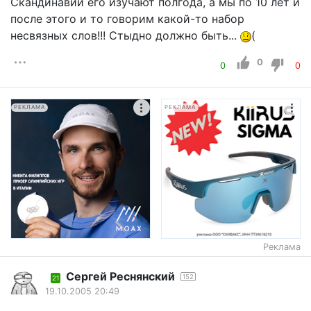
Скандинавии его изучают полгода, а мы по 10 лет и
после этого и то говорим какой-то набор
несвязных слов!!! Стыдно должно быть...
(
0
0
0
РЕКЛАМА
РЕКЛАМА
Реклама
Сергей Реснянский
152
21
19.10.2005 20:49