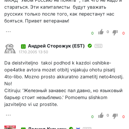
стараться. Эти капиталисты будут уважать
русских только после того, как перестанут нас
бояться. Привет ветеранам!
0
0
0
Андрей Сторожук (EST)
1102
22
17.10.2005 13:50
Da deistviteljno takoi podhod k kazdoi oshibke-
ope4atke avtora mozet otbitj vsjakuju ohotu pisatj
4to-libo. Mozno prosto akkuratno zametitj neto4nostj.
No!
Citiruju: 'Железный занавес пал давно, но языковый
барьер стоит незыблемо.' Pomoemu slishkom
jazviteljno vi uz prostite.
0
0
0