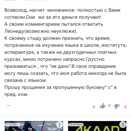
Всеволод, насчет чиновников- полностью с Вами
согласен.Они же за это деньги получают.
А своим комментарием пытался ответить
Леониду(возможно неуклюже).
К своему стыду должен признать, что время,
потраченное на изучение языка в школе, институте,
аспирантуре, а также на двухгодичных платных
курсах, мною потрачено напрасно.Грустно
признаваться , что "не дано".В свое оправдание
могу лишь сказать, что моя работа никогда не была
связана с языком.
Прошу прощения за пропушенную буковку" с" в
пред. ком.
0
0
0
РЕКЛАМА
РЕКЛАМА