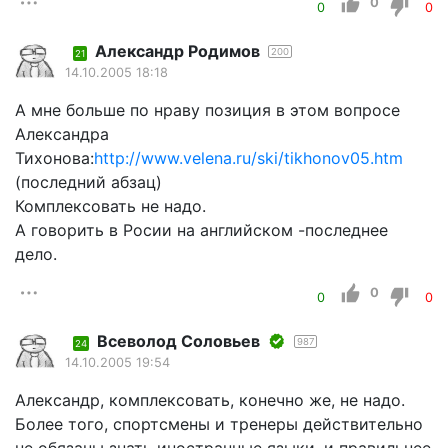
0
0
0
Александр Родимов
200
21
14.10.2005 18:18
А мне больше по нраву позиция в этом вопросе
Александра
Тихонова:
http://www.velena.ru/ski/tikhonov05.htm
(последний абзац)
Комплексовать не надо.
А говорить в Росии на английском -последнее
дело.
0
0
0
Всеволод Соловьев
987
24
14.10.2005 19:54
Александр, комплексовать, конечно же, не надо.
Более того, спортсмены и тренеры действительно