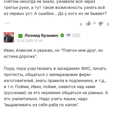
счётом никогда не знали, узнавали всё через
третьи руки, а тут такая возможность узнать всё
из первых уст. А ошибки... Да у кого их не бывает?
0
0
0
Леонид Кузьмин
2937
23
12.10.2005 21:18
Иван, Алексея я уважаю, но "Платон мне друг, но
истина дороже".
Пора, пора участвовать в заседаниях ФИС, писать
протесты, общаться с менеджерами фирм-
изготовителей, знать правила в подлиннике, и т.д.,
и т.п. Пойми, Иван, пойми, смеются над нами
(русскими) за это неумение общаться на равных. А
это унизительно. Надо учить языки, надо
"выдавливать из себя раба по капле".