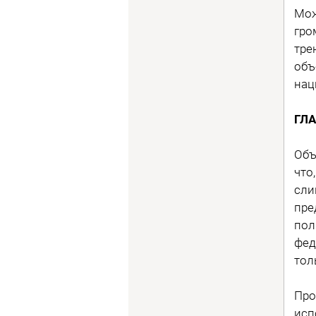
Мож
гро
тре
объ
нац
ГЛ
Объ
что
сли
пре
пол
фед
тол
Про
исп