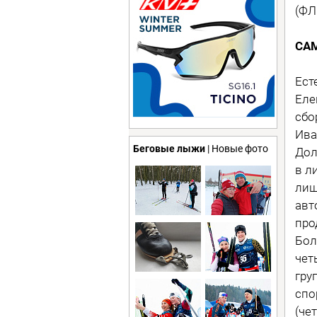
(ФЛ
СА
Ест
Еле
сбо
Ива
Беговые лыжи
| Новые фото
Дол
в л
лиш
авт
про
Бол
чет
гру
спо
(че