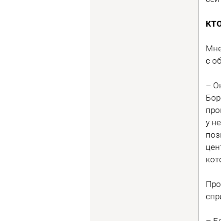
КТ
Мне
с о
– О
Бор
про
у н
поз
цен
кот
Про
спр
– Е