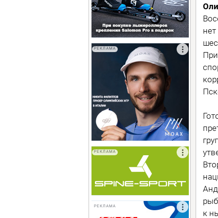
Оли
Вос
нет
шес
РЕКЛАМА
При
спо
кор
Пск
Гот
пре
гру
утв
РЕКЛАМА
Вто
нац
Анд
рыб
РЕКЛАМА
к н