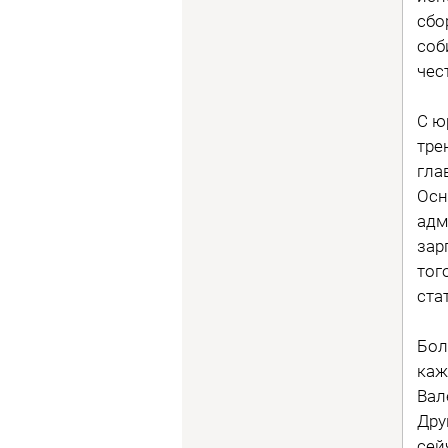
сбо
соб
чес
С ю
тре
гла
Осн
адм
зар
тог
ста
Бол
каж
Вал
Дру
сей