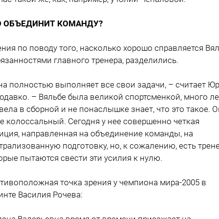
О ОБЪЕДИНИТ КОМАНДУ?
ния по поводу того, насколько хорошо справляется Вя
бязанностями главного тренера, разделились.
на полностью выполняет все свои задачи, – считает Ю
одавко. – Вяльбе была великой спортсменкой, много ле
вела в сборной и не понаслышке знает, что это такое. 
ее колоссальный. Сегодня у нее совершенно четкая
иция, направленная на объединение команды, на
трализованную подготовку, но, к сожалению, есть трен
орые пытаются свести эти усилия к нулю.
тивоположная точка зрения у чемпиона мира-2005 в
инте Василия Рочева:
лена Валерьевна время от времени приезжает на