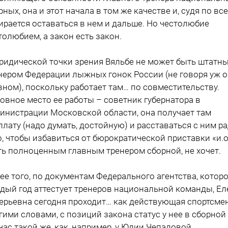
рных, она и этот начала в том же качестве и, судя по все
ирается оставаться в нем и дальше. Но честолюбие
толюбием, а закон есть закон.
ридической точки зрения Вяльбе не может быть штатн
нером Федерации лыжных гонок России (не говоря уж о
вном), поскольку работает там… по совместительству.
овное место ее работы – советник губернатора в
инистрации Московской области, она получает там
плату (надо думать, достойную) и расставаться с ним р
о, чтобы избавиться от бюрократической приставки «и.о
ть полноценным главным тренером сборной, не хочет.
ее того, по документам Федерального агентства, котор
дый год аттестует тренеров национальной команды, Ел
ерьевна сегодня проходит… как действующая спортсмен
гими словами, с позиций закона статус у нее в сборной
час такой же, как, например, у Юлии Чепаловой.