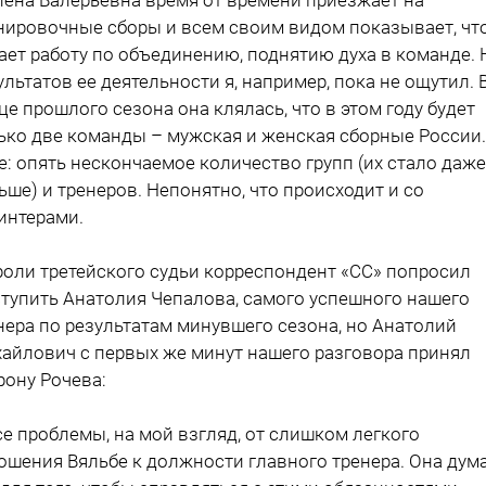
нировочные сборы и всем своим видом показывает, чт
ает работу по объединению, поднятию духа в команде. 
ультатов ее деятельности я, например, пока не ощутил. 
це прошлого сезона она клялась, что в этом году будет
ько две команды – мужская и женская сборные России.
е: опять нескончаемое количество групп (их стало даже
ьше) и тренеров. Непонятно, что происходит и со
интерами.
роли третейского судьи корреспондент «СС» попросил
тупить Анатолия Чепалова, самого успешного нашего
нера по результатам минувшего сезона, но Анатолий
айлович с первых же минут нашего разговора принял
рону Рочева:
се проблемы, на мой взгляд, от слишком легкого
ошения Вяльбе к должности главного тренера. Она дума