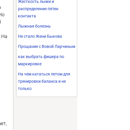
Жесткость лыжи и
о
распределение пятен
Но
контакта
В
Лыжная болезнь
 На
Не стало Жени Быкова
Прощание с Вовой Ларчиным
как выбрать фишера по
маркировке
На чем кататься летом для
тренировки баланса и не
только
ет,