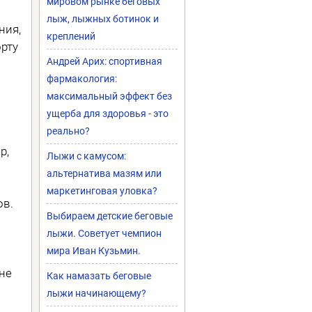
мировом рынке беговых
лыж, лыжных ботинок и
ния,
креплений
рту
Андрей Арих: спортивная
фармакология:
максимальный эффект без
ущерба для здоровья - это
реально?
р,
Лыжи с камусом:
альтернатива мазям или
маркетинговая уловка?
ов.
Выбираем детские беговые
лыжи. Советует чемпион
мира Иван Кузьмин.
 не
Как намазать беговые
лыжи начинающему?