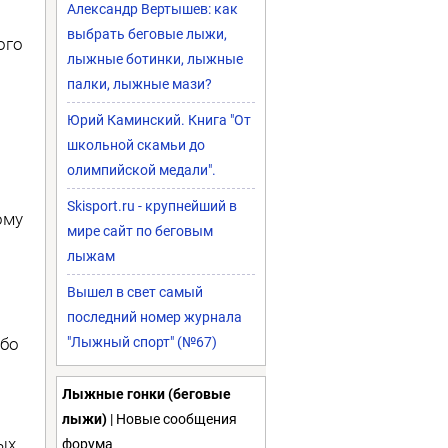
Александр Вертышев: как
выбрать беговые лыжи,
ого
лыжные ботинки, лыжные
палки, лыжные мази?
Юрий Каминский. Книга "От
школьной скамьи до
олимпийской медали".
Skisport.ru - крупнейший в
ому
мире сайт по беговым
лыжам
Вышел в свет самый
последний номер журнала
ибо
"Лыжный спорт" (№67)
Лыжные гонки (беговые
лыжи)
| Новые сообщения
ых
форума