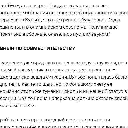
ет быть, это и верно. Тогда получается, что все
могласные обещания исполняющей обязанности главн
нера Елена Вяльбе, что все группы обязательно будут
единены, и в олимпийском сезоне мы получим две
иональные сборные, оказались пустым звуком?
АВНЫЙ ПО СОВМЕСТИТЕЛЬСТВУ
единение уже вряд ли в нынешнем году получится, пот
, на мой взгляд, никто не знает, как его провести, –
шком далеко зашла ситуация. Вяльбе попыталась было
дпринять какие-то шаги, но по большому счету ее
номочия столь же туманны, сколь и нынешний статус в
ерации. За что Елена Валерьевна должна сказать спас
ько самой себе…
работав весь прошлогодний сезон в должности
олняющего обязанности главного тренера национальн