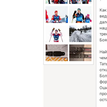
Как
вед
дал
нац
тре
Боя
Най
чем
Тат
отк
Бол
фор
Оши
про
ост