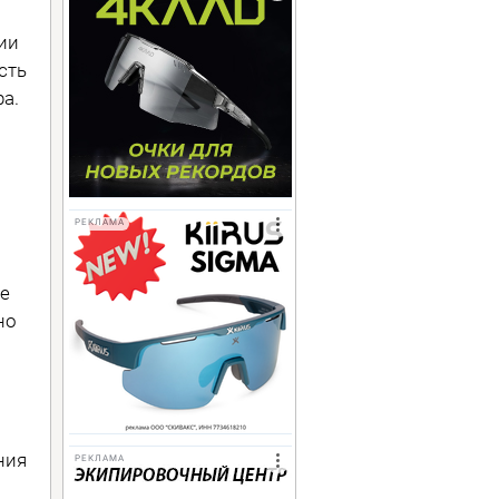
ии
сть
а.
РЕКЛАМА
ве
но
ния
РЕКЛАМА