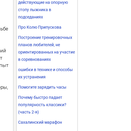
действующие на опорную
стопу лыжника в
подседаниях
Про Колю Припускова
льбе
Построение тренировочных
планов любителей, не
рий
ориентированных на участие
т
в соревнованиях
Опыт
ошибки в технике и способы
их устранения
еры,
Помогите зарядить часы
Почему быстро падает
популярность классики?
(часть 2-я)
Сахалинский марафон