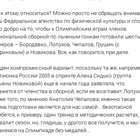
 к этому относиться? Можно просто не обращать внима
ь Федеральное агентство по физической культуры и спо
о добро на то, чтобы к Олимпийским играм членов
иональной сборной по лыжным гонкам готовили шесть
неров – Бородавко, Лопухов, Чепалов, Грушин (с
риновым) и Новикова. Все, как говорится, при деле.
ден компромиссный вариант, поскольку та же, наприме
пионка России-2005 в спринте Алена Сидько (группа
ьяны Новиковой) еще в начале года заявляла, что
ажется от членства в сборной, если ее возглавит Лопух
ее того, по мнению Анатолия Чепалова, именно такая
ма подготовки является для нас самой… безопасной.
бется, к примеру, один тренер в методических расчетах,
валит сезон, но, глядишь, у другого все получится, и мы
анемся на Олимпиаде без медалей…