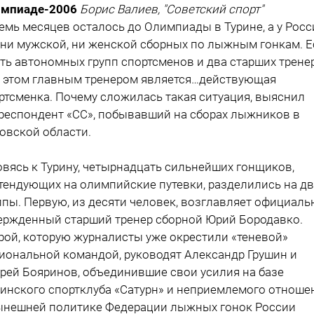
мпиаде-2006
Борис Валиев, "Советский спорт"
емь месяцев осталось до Олимпиады в Турине, а у Росс
 ни мужской, ни женской сборных по лыжным гонкам. Е
ть автономных групп спортсменов и два старших тренер
 этом главным тренером является…действующая
ртсменка. Почему сложилась такая ситуация, выяснил
респондент «СС», побывавший на сборах лыжников в
овской области.
овясь к Турину, четырнадцать сильнейших гонщиков,
тендующих на олимпийские путевки, разделились на д
ппы. Первую, из десяти человек, возглавляет официаль
ержденный старший тренер сборной Юрий Бородавко.
рой, которую журналисты уже окрестили «теневой»
иональной командой, руководят Александр Грушин и
рей Бояринов, объединившие свои усилия на базе
инского спортклуба «Сатурн» и неприемлемого отноше
ынешней политике Федерации лыжных гонок России