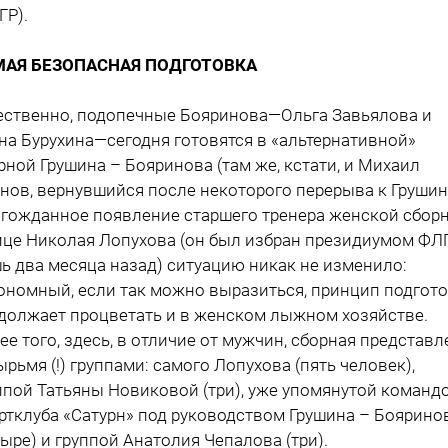
ГР).
МАЯ БЕЗОПАСНАЯ ПОДГОТОВКА
ественно, подопечные Бояринова—Ольга Завьялова и
на Бурухина—сегодня готовятся в «альтернативной»
рной Грушина – Бояринова (там же, кстати, и Михаил
нов, вернувшийся после некоторого перерыва к Грушин
гожданное появление старшего тренера женской сбор
ице Николая Лопухова (он был избран президиумом ФЛ
ь два месяца назад) ситуацию никак не изменило:
ономный, если так можно выразиться, принцип подгот
должает процветать и в женском лыжном хозяйстве.
ее того, здесь, в отличие от мужчин, сборная представл
ырьмя (!) группами: самого Лопухова (пять человек),
ппой Татьяны Новиковой (три), уже упомянутой команд
ртклуба «Сатурн» под руководством Грушина – Боярино
тыре) и группой Анатолия Чепалова (три).