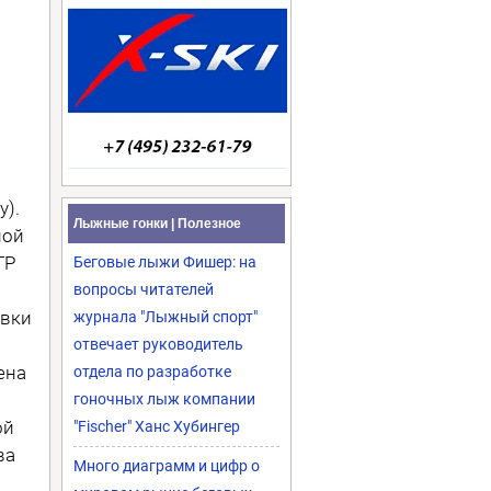
у).
Лыжные гонки | Полезное
ной
ГР
Беговые лыжи Фишер: на
вопросы читателей
овки
журнала "Лыжный спорт"
отвечает руководитель
ена
отдела по разработке
гоночных лыж компании
ой
"Fischer" Ханс Хубингер
ва
Много диаграмм и цифр о