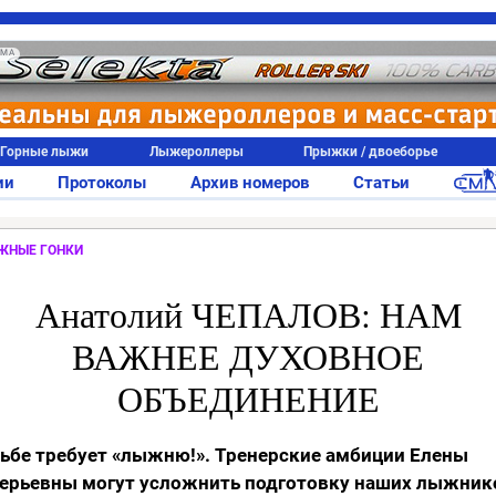
АМА
Горные лыжи
Лыжероллеры
Прыжки / двоеборье
ии
Протоколы
Архив номеров
Статьи
ЖНЫЕ ГОНКИ
Анатолий ЧЕПАЛОВ: НАМ
ВАЖНЕЕ ДУХОВНОЕ
ОБЪЕДИНЕНИЕ
ьбе требует «лыжню!». Тренерские амбиции Елены
ерьевны могут усложнить подготовку наших лыжник