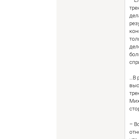
тре
дел
рез
кон
тол
дел
бол
спр
…В 
выс
тре
Мих
сто
– В
отн