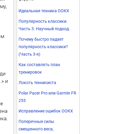
му,
Идеальная техника ООКХ
Популярность классики.
Часть 3. Научный подход.
ым
Почему быстро падает
популярность классики?
(Часть 3-я)
Как составлять план
тренировок
ади
.» и
Локоть теннисиста
Polar Pacer Pro или Garmin FR
255
ое
ена
Исправление ошибок ООКХ
ка.
Поперечные силы
смещенного веса,