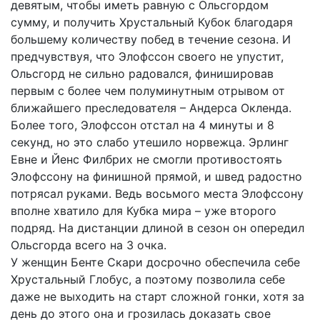
девятым, чтобы иметь равную с Ольсгордом
сумму, и получить Хрустальный Кубок благодаря
большему количеству побед в течение сезона. И
предчувствуя, что Элофссон своего не упустит,
Ольсгорд не сильно радовался, финишировав
первым с более чем полуминутным отрывом от
ближайшего преследователя – Андерса Окленда.
Более того, Элофссон отстал на 4 минуты и 8
секунд, но это слабо утешило норвежца. Эрлинг
Евне и Йенс Филбрих не смогли противостоять
Элофссону на финишной прямой, и швед радостно
потрясал руками. Ведь восьмого места Элофссону
вполне хватило для Кубка мира – уже второго
подряд. На дистанции длиной в сезон он опередил
Ольсгорда всего на 3 очка.
У женщин Бенте Скари досрочно обеспечила себе
Хрустальный Глобус, а поэтому позволила себе
даже не выходить на старт сложной гонки, хотя за
день до этого она и грозилась доказать свое