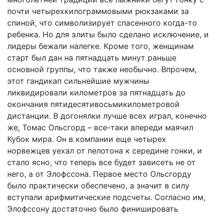
почти четырехкилограммовыми рюкзаками за
спиной, что символизирует спасенного когда-то
ребенка. Но для элиты было сделано исключение, и
лидеры бежали налегке. Кроме того, женщинам
старт был дан на пятнадцать минут раньше
основной группы, что также необычно. Впрочем,
этот гандикап сильнейшие мужчины
ликвидировали километров за пятнадцать до
окончания пятидесятивосьмикилометровой
дистанции. В догонялки лучше всех играл, конечно
же, Томас Ольсгорд – все-таки впереди маячил
Кубок мира. Он в компании еще четырех
норвежцев уехал от пелотона к середине гонки, и
стало ясно, что теперь все будет зависеть не от
него, а от Элофссона. Первое место Ольсгорду
было практически обеспечено, а значит в силу
вступали арифмитические подсчеты. Согласно им,
Элофссону достаточно было финишировать