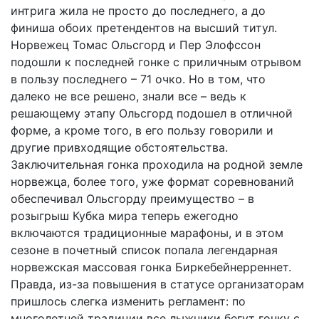
интрига жила не просто до последнего, а до
финиша обоих претендентов на высший титул.
Норвежец Томас Ольсгорд и Пер Элофссон
подошли к последней гонке с приличным отрывом
в пользу последнего – 71 очко. Но в том, что
далеко не все решено, знали все – ведь к
решающему этапу Ольсгорд подошел в отличной
форме, а кроме того, в его пользу говорили и
другие привходящие обстоятельства.
Заключительная гонка проходила на родной земле
норвежца, более того, уже формат соревнований
обеспечивал Ольсгорду преимущество – в
розыгрыш Кубка мира теперь ежегодно
включаются традиционные марафоны, и в этом
сезоне в почетный список попала легендарная
норвежская массовая гонка Биркебейнерреннет.
Правда, из-за повышения в статусе организаторам
пришлось слегка изменить регламент: по
многолетней традиции все лыжники бегут гонку с