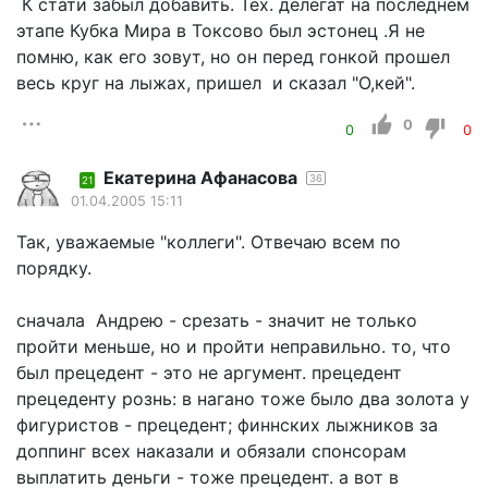
К стати забыл добавить. Тех. делегат на последнем
этапе Кубка Мира в Токсово был эстонец .Я не
помню, как его зовут, но он перед гонкой прошел
весь круг на лыжах, пришел и сказал "О,кей".
0
0
0
Екатерина Афанасова
36
21
01.04.2005 15:11
Так, уважаемые "коллеги". Отвечаю всем по
порядку.
сначала Андрею - срезать - значит не только
пройти меньше, но и пройти неправильно. то, что
был прецедент - это не аргумент. прецедент
прецеденту рознь: в нагано тоже было два золота у
фигуристов - прецедент; финнских лыжников за
доппинг всех наказали и обязали спонсорам
выплатить деньги - тоже прецедент. а вот в