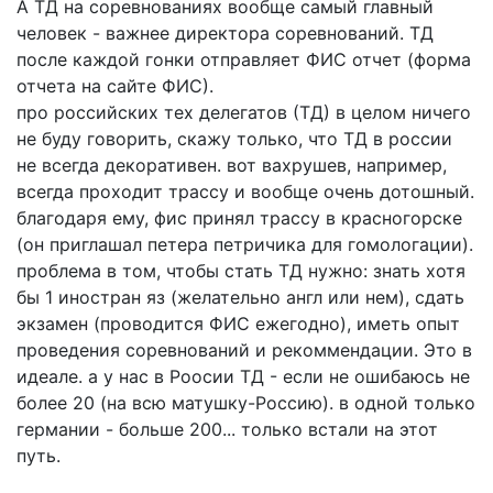
А ТД на соревнованиях вообще самый главный
человек - важнее директора соревнований. ТД
после каждой гонки отправляет ФИС отчет (форма
отчета на сайте ФИС).
про российских тех делегатов (ТД) в целом ничего
не буду говорить, скажу только, что ТД в россии
не всегда декоративен. вот вахрушев, например,
всегда проходит трассу и вообще очень дотошный.
благодаря ему, фис принял трассу в красногорске
(он приглашал петера петричика для гомологации).
проблема в том, чтобы стать ТД нужно: знать хотя
бы 1 иностран яз (желательно англ или нем), сдать
экзамен (проводится ФИС ежегодно), иметь опыт
проведения соревнований и рекоммендации. Это в
идеале. а у нас в Роосии ТД - если не ошибаюсь не
более 20 (на всю матушку-Россию). в одной только
германии - больше 200... только встали на этот
путь.