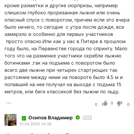
кроме разметки и другие сюрпризы, например
слишком глубоко прорезанная лыжня или очень
опасный спуск с поворотом, причем если это вчера
было ничего, то сегодня с утра после дождя, все
замерзло и особенно для первых участников
просто опасно.Или как у нас в Питере в прошлом
году было, на Первенстве города по спринту. Мало
того что на разминке участники скребли лыжню
ботинками ,так на подъеме с поворотом было
всего две лыжни при четырех стартующих так
растояние между ними на повороте было 4.5 м и
попавший на нее получал на выходе с подъма 15
метров, или беги классикой без лыжни по льду.
0
0
0
Осипов Владимир
3224
21
01.04.2005 14:38