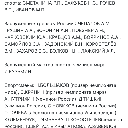
спорта: СМЕТАНИНА Р.П., БАЖУКОВ Н.С., РОЧЕВ
В.П., ИВАНОВ М.П.
Заслуженные тренеры России : ЧЕПАЛОВ А.М.,
ГРУШИН А.А., ВОРОНИН А.И., ПОВЗНЕР А.Н.,
ЧАРКОВСКИЙ Ю.А., КРАВЦОВ А.М., БОЯРИНОВ А.А.,
САМОЙЛОВ С.А., ЗАДОНСКИЙ В.Н., КОРОСТЕЛЁВ
В.М., ЗАХАРОВ В.С., ВОЛКОВ Н.Н., ЛАЖСКИЙ А.Л.
Заслуженный мастер спорта, чемпион мира
И.КУЗЬМИН.
Спортсмены: Н.БОЛЬШАКОВ (призер чемпионата
мира), С.КРЯНИН (призер чемпионата мира),
А.НУТРИХИН (чемпион России), Д.ТИШКИН
(чемпион России), С.НОВИКОВ (чемпион России),
О.РОЧЕВА (абсолютная чемпионка Универсиады),
Ю.ЛЕМЕНЧУК, Т.ЯМБАЕВА, П.КОРОСТЕЛЕВ(чемпион
России), Т.ШЕЙГАС, Е.КРЫЛАТКОВА, А.ЗАВЬЯЛОВ,