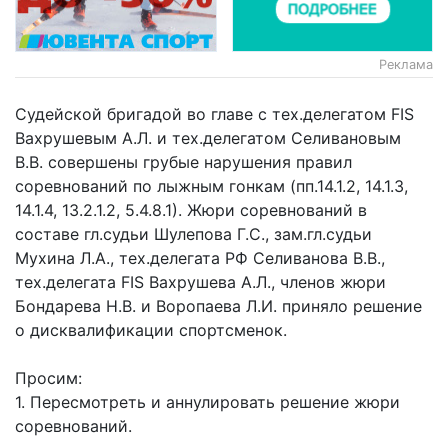
Реклама
Судейской бригадой во главе с тех.делегатом FIS
Вахрушевым А.Л. и тех.делегатом Селивановым
В.В. совершены грубые нарушения правил
соревнований по лыжным гонкам (пп.14.1.2, 14.1.3,
14.1.4, 13.2.1.2, 5.4.8.1). Жюри соревнований в
составе гл.судьи Шулепова Г.С., зам.гл.судьи
Мухина Л.А., тех.делегата РФ Селиванова В.В.,
тех.делегата FIS Вахрушева А.Л., членов жюри
Бондарева Н.В. и Воропаева Л.И. приняло решение
о дисквалификации спортсменок.
Просим:
1. Пересмотреть и аннулировать решение жюри
соревнований.