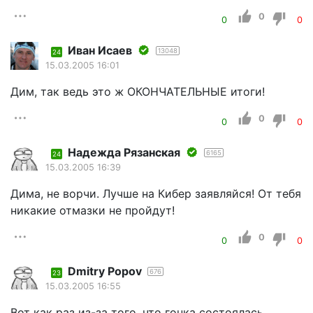
0
0
0
Иван Исаев
13048
24
15.03.2005 16:01
Дим, так ведь это ж ОКОНЧАТЕЛЬНЫЕ итоги!
0
0
0
Надежда Рязанская
6165
24
15.03.2005 16:39
Дима, не ворчи. Лучше на Кибер заявляйся! От тебя
никакие отмазки не пройдут!
0
0
0
Dmitry Popov
676
23
15.03.2005 16:55
Вот как раз из-за того, что гонка состоялась