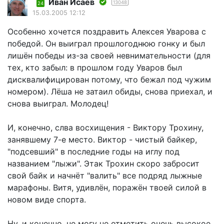
Иван Исаев
13048
24
15.03.2005 12:12
Особенно хочется поздравить Алексея Уварова с
победой. Он выиграл прошлогоднюю гонку и был
лишён победы из-за своей невнимательности (для
тех, кто забыл: в прошлом году Уваров был
дисквалифицирован потому, что бежал под чужим
номером). Лёша не затаил обиды, снова приехал, и
снова выиграл. Молодец!
И, конечно, слва восхищения - Виктору Трохину,
занявшему 7-е место. Виктор - чистый байкер,
"подсевший" в последние годы на иглу под
названием "лыжи". Этак Трохин скоро забросит
свой байк и начнёт "валить" все подряд лыжные
марафоны. Витя, удивлён, поражён твоей силой в
новом виде спорта.
Ну, и конечно, не могу не отметить очень высокое