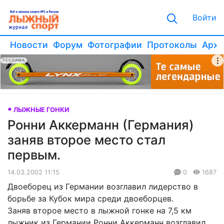
Войти
Новости
Форум
Фотографии
Протоколы
Архи
РЕКЛАМА
ЛЫЖНЫЕ ГОНКИ
Ронни Аккерманн (Германия)
заняв второе место стал
первым.
14.03.2002 11:15
0
1687
Двоеборец из Германии возглавил лидерство в
борьбе за Кубок мира среди двоеборцев.
Заняв второе место в лыжной гонке на 7,5 км
лыжник из Германии Ронни Аккерманн возглавил