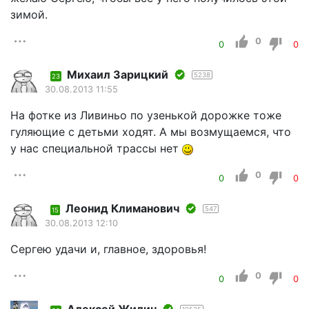
зимой.
0
0
0
Михаил Зарицкий
5238
23
30.08.2013 11:55
На фотке из Ливиньо по узенькой дорожке тоже
гуляющие с детьми ходят. А мы возмущаемся, что
у нас специальной трассы нет
0
0
0
Леонид Климанович
547
15
30.08.2013 12:10
Сергею удачи и, главное, здоровья!
0
0
0