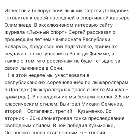
Известный белорусский лыжник Сергей Долидович
готовится к своей последней в спортивной карьере
Олимпиаде. В эксклюзивном интервью сайту
журнала «Лыжный спорт» Сергей рассказал о
прошедшем летнем чемпионате Республики
Беларусь, предсезонной подготовке, причинах
неудачного выступления в Валь ди Фиемме, а
также о том, что россиянам не будет стыдно за
своих лыжников в Сочи.
- На этой неделе мы участвовали в
республиканских соревнованиях по лыжероллерам
в Дроздах (
лыжероллерная трасс в черте Минска –
прим.ред.
). В понедельник мы бежали пролог 2,5 км
классическим стилем. Выиграл Михаил Семенов,
второй – Остапенко, третий – Кузьменко. Во
вторник – 30-километровая гонка преследования
свободным стилем. В ней победил Кузьменко,
Остапенко снова стал вторым, я – третий,