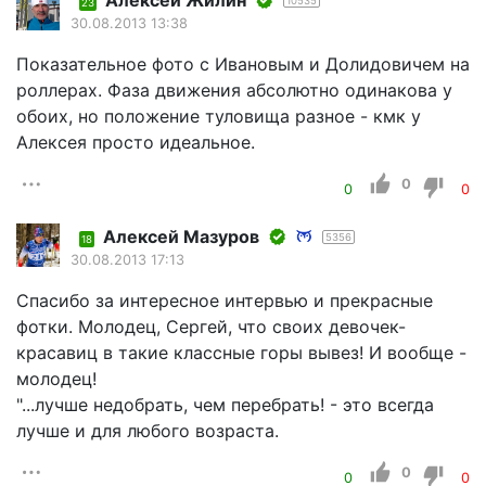
Алексей Жилин
10535
23
30.08.2013 13:38
Показательное фото с Ивановым и Долидовичем на
роллерах. Фаза движения абсолютно одинакова у
обоих, но положение туловища разное - кмк у
Алексея просто идеальное.
0
0
0
Алексей Мазуров
5356
18
30.08.2013 17:13
Спасибо за интересное интервью и прекрасные
фотки. Молодец, Сергей, что своих девочек-
красавиц в такие классные горы вывез! И вообще -
молодец!
"...лучше недобрать, чем перебрать! - это всегда
лучше и для любого возраста.
0
0
0