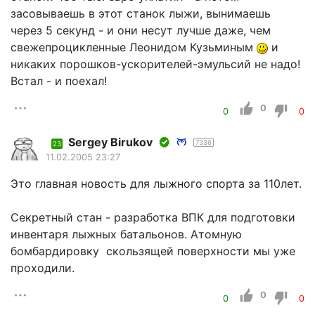
засовываешь в этот станок лыжи, вынимаешь
через 5 секунд - и они несут лучше даже, чем
свежепроцикленные Леонидом Кузьминым
и
никаких порошков-ускорителей-эмульсий не надо!
Встал - и поехал!
0
0
0
Sergey Birukov
7336
23
11.02.2005 23:27
Это главная новость для лыжного спорта за 110лет.
Секретный стан - разработка ВПК для подготовки
инвентаря лыжных батальонов. Атомную
бомбардировку скользящей поверхности мы уже
проходили.
0
0
0