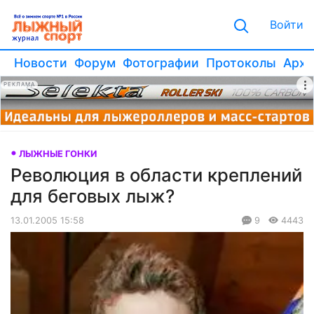
Войти
Новости
Форум
Фотографии
Протоколы
Архи
РЕКЛАМА
ЛЫЖНЫЕ ГОНКИ
Революция в области креплений
для беговых лыж?
13.01.2005 15:58
9
4443