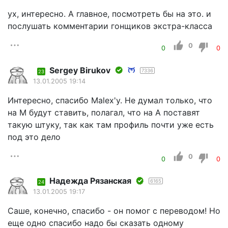
ух, интересно. А главное, посмотреть бы на это. и
послушать комментарии гонщиков экстра-класса
0
0
0
Sergey Birukov
7336
23
13.01.2005 19:14
Интересно, спасибо Malex'у. Не думал только, что
на М будут ставить, полагал, что на А поставят
такую штуку, так как там профиль почти уже есть
под это дело
0
0
0
Надежда Рязанская
6165
24
13.01.2005 19:17
Саше, конечно, спасибо - он помог с переводом! Но
еще одно спасибо надо бы сказать одному