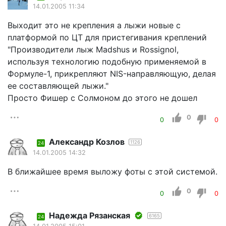
14.01.2005 11:34
Выходит это не крепления а лыжи новые с
платформой по ЦТ для пристегивания креплений
"Производители лыж Madshus и Rossignol,
используя технологию подобную применяемой в
Формуле-1, прикрепляют NIS-направляющую, делая
ее составляющей лыжи."
Просто Фишер с Солмоном до этого не дошел
0
0
0
Александр Козлов
1126
24
14.01.2005 14:32
В ближайшее время выложу фоты с этой системой.
0
0
0
Надежда Рязанская
6165
24