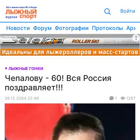
Войти
Новости
Форум
Фотографии
Протоколы
Архи
РЕКЛАМА
ЛЫЖНЫЕ ГОНКИ
Чепалову - 60! Вся Россия
поздравляет!!!
26.12.2004 22:49
1
1297