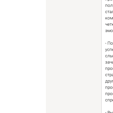
пол
ста
ком
чет
эмо
- П
усп
слы
зач
про
стр
дру
про
про
спр
- В