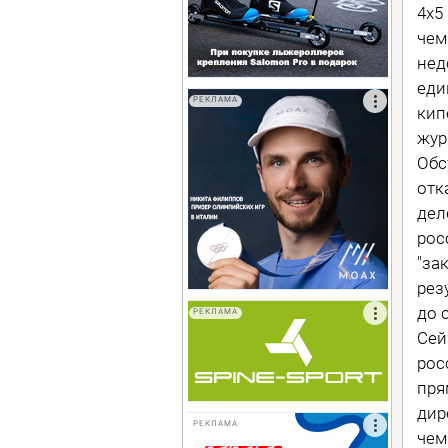
4х5
чем
нед
еди
РЕКЛАМА
кип
жур
Обс
отк
дел
рос
"за
рез
до 
РЕКЛАМА
Сей
рос
пря
дир
РЕКЛАМА
чем