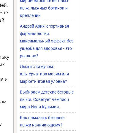
мировом рынке беговых
лей.
лыж, лыжных ботинок и
 Вне
креплений
ей
Андрей Арих: спортивная
фармакология:
максимальный эффект без
ущерба для здоровья - это
реально?
льку
их
Лыжи с камусом:
альтернатива мазям или
ие и
маркетинговая уловка?
Выбираем детские беговые
лыжи. Советует чемпион
дам
мира Иван Кузьмин.
Как намазать беговые
е
лыжи начинающему?