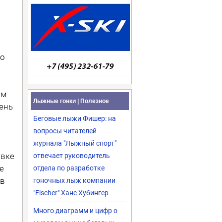
 о
ем
Лыжные гонки | Полезное
вень
Беговые лыжи Фишер: на
вопросы читателей
журнала "Лыжный спорт"
овке
отвечает руководитель
е
отдела по разработке
ив
гоночных лыж компании
"Fischer" Ханс Хубингер
Много диаграмм и цифр о