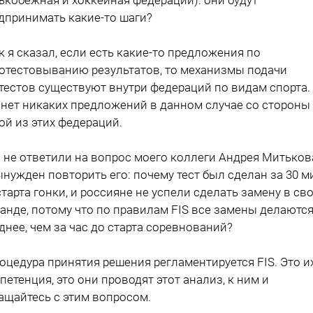
дпринимать какие-то шаги?
ак я сказал, если есть какие-то предложения по
отестовыванию результатов, то механизмы подачи
тестов существуют внутри федераций по видам спорта.
 нет никаких предложений в данном случае со стороны
ой из этих федераций.
ы не ответили на вопрос моего коллеги Андрея Митьков
ынужден повторить его: почему тест был сделан за 30 м
старта гонки, и россияне не успели сделать замену в св
анде, потому что по правилам FIS все замены делаются
днее, чем за час до старта соревнований?
роцедура принятия решения регламентируется FIS. Это и
петенция, это они проводят этот анализ, к ним и
ащайтесь с этим вопросом.