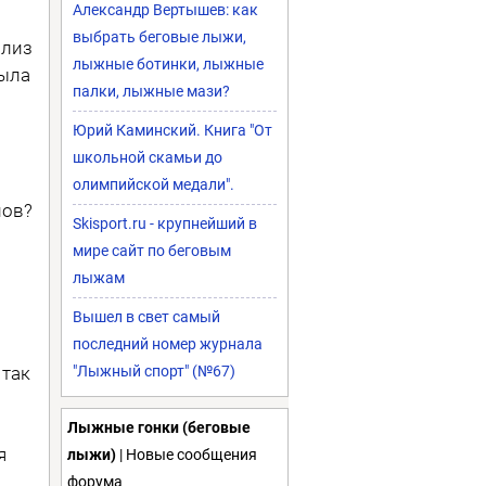
Александр Вертышев: как
выбрать беговые лыжи,
ализ
лыжные ботинки, лыжные
была
палки, лыжные мази?
Юрий Каминский. Книга "От
школьной скамьи до
олимпийской медали".
нов?
Skisport.ru - крупнейший в
мире сайт по беговым
лыжам
Вышел в свет самый
последний номер журнала
 так
"Лыжный спорт" (№67)
Лыжные гонки (беговые
я
лыжи)
| Новые сообщения
форума