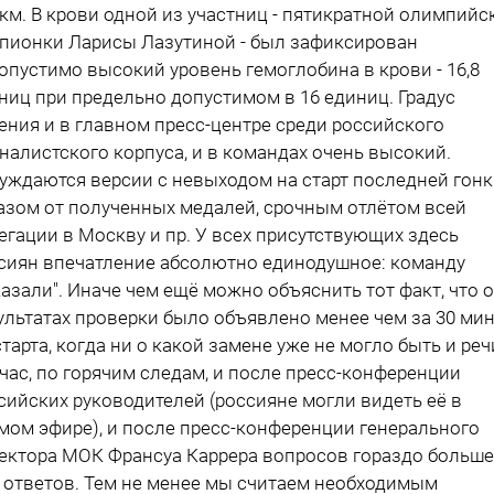
 км. В крови одной из участниц - пятикратной олимпийс
пионки Ларисы Лазутиной - был зафиксирован
опустимо высокий уровень гемоглобина в крови - 16,8
ниц при предельно допустимом в 16 единиц. Градус
ения и в главном пресс-центре среди российского
налистского корпуса, и в командах очень высокий.
уждаются версии с невыходом на старт последней гонк
азом от полученных медалей, срочным отлётом всей
егации в Москву и пр. У всех присутствующих здесь
сиян впечатление абсолютно единодушное: команду
казали". Иначе чем ещё можно объяснить тот факт, что о
ультатах проверки было объявлено менее чем за 30 мин
старта, когда ни о какой замене уже не могло быть и реч
час, по горячим следам, и после пресс-конференции
сийских руководителей (россияне могли видеть её в
мом эфире), и после пресс-конференции генерального
ектора МОК Франсуа Каррера вопросов гораздо больше
 ответов. Тем не менее мы считаем необходимым