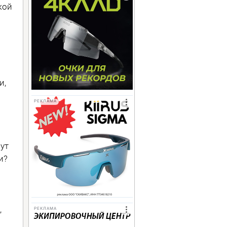
кой
и,
РЕКЛАМА
ут
и?
,
РЕКЛАМА