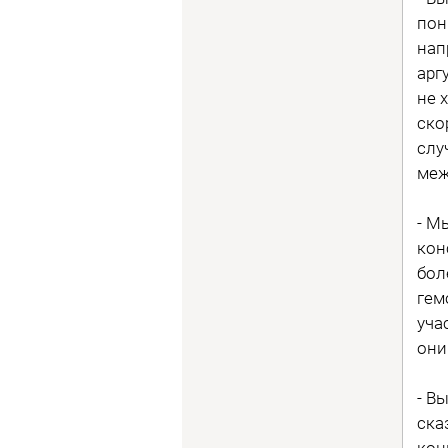
пон
нап
арг
не 
ско
слу
меж
- М
кон
бол
гем
уча
они
- В
ска
кон