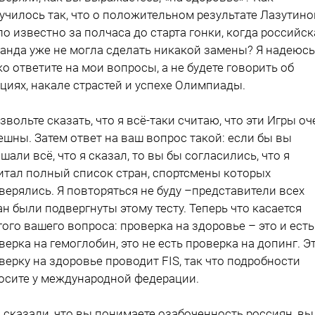
училось так, что о положительном результате Лазутино
ло известно за полчаса до старта гонки, когда российск
анда уже не могла сделать никакой замены? Я надеюсь
ко ответите на мои вопросы, а не будете говорить об
циях, накале страстей и успехе Олимпиады.
озвольте сказать, что я всё-таки считаю, что эти Игры оч
ешны. Затем ответ на ваш вопрос такой: если бы вы
шали всё, что я сказал, то вы бы согласились, что я
итал полный список стран, спортсмены которых
верялись. Я повторяться не буду –представители всех
ан были подвергнуты этому тесту. Теперь что касается
гого вашего вопроса: проверка на здоровье – это и есть
верка на гемоглобин, это не есть проверка на допинг. Э
верку на здоровье проводит FIS, так что подробности
осите у международной федерации.
ы сказали, что вы понимаете озабоченность россиян, вы