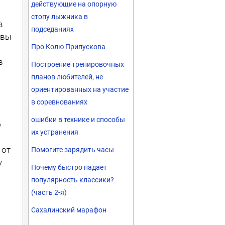
действующие на опорную
стопу лыжника в
в
подседаниях
 вы
Про Колю Припускова
в
Построение тренировочных
планов любителей, не
ориентированных на участие
в соревнованиях
ошибки в технике и способы
е
их устранения
 от
Помогите зарядить часы
у
Почему быстро падает
популярность классики?
(часть 2-я)
Сахалинский марафон