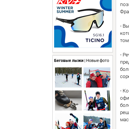
поз
Фра
- В
кот
том
- Р
Беговые лыжи
| Новые фото
пре
бол
сор
- К
офи
бол
реш
мас