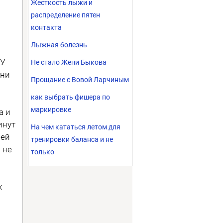
Жесткость лыжи и
распределение пятен
контакта
Лыжная болезнь
 У
Не стало Жени Быкова
 ни
Прощание с Вовой Ларчиным
как выбрать фишера по
маркировке
а и
инут
На чем кататься летом для
оей
тренировки баланса и не
 не
только
х