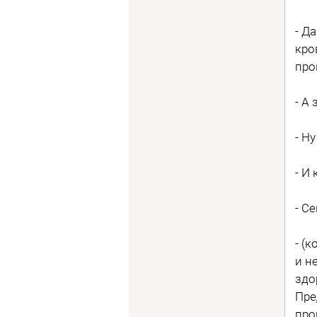
- Д
кро
про
- А
- Н
- И
- С
- (
и н
здо
Пре
про