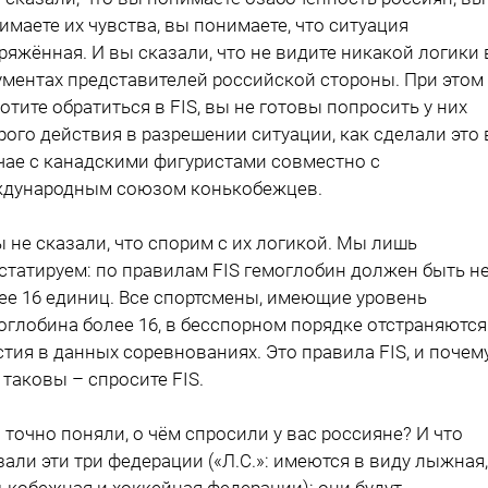
имаете их чувства, вы понимаете, что ситуация
ряжённая. И вы сказали, что не видите никакой логики 
ументах представителей российской стороны. При этом
хотите обратиться в FIS, вы не готовы попросить у них
рого действия в разрешении ситуации, как сделали это 
чае с канадскими фигуристами совместно с
дународным союзом конькобежцев.
ы не сказали, что спорим с их логикой. Мы лишь
статируем: по правилам FIS гемоглобин должен быть н
ее 16 единиц. Все спортсмены, имеющие уровень
оглобина более 16, в бесспорном порядке отстраняются
стия в данных соревнованиях. Это правила FIS, и почем
 таковы – спросите FIS.
ы точно поняли, о чём спросили у вас россияне? И что
зали эти три федерации («Л.С.»: имеются в виду лыжная,
ькобежная и хоккейная федерации): они будут