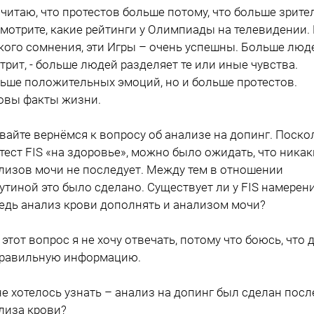
 считаю, что протестов больше потому, что больше зрите
мотрите, какие рейтинги у Олимпиады на телевидении.
кого сомнения, эти Игры – очень успешны. Больше люд
трит, - больше людей разделяет те или иные чувства.
ьше положительных эмоций, но и больше протестов.
овы факты жизни.
авайте вернёмся к вопросу об анализе на допинг. Поско
 тест FIS «на здоровье», можно было ожидать, что никак
лизов мочи не последует. Между тем в отношении
утиной это было сделано. Существует ли у FIS намерен
едь анализ крови дополнять и анализом мочи?
а этот вопрос я не хочу отвечать, потому что боюсь, что 
равильную информацию.
не хотелось узнать – анализ на допинг был сделан посл
лиза крови?