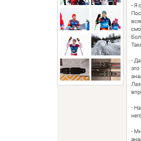
- Я
Пос
вся
смо
Бол
Так
- Д
это
ана
Лаз
впр
- Н
неп
- М
ана