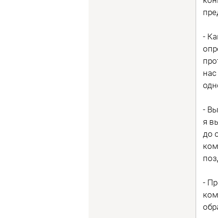
пре
- К
опр
про
нас
одн
- В
я в
до 
ком
поз
- П
ком
обр