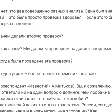
а нет, это два совершенно разных анализа. Один был ан
ви – это была просто проверка здоровья. После этого 
верка на допинг.
 зачем делали вторую проверку?
у как зачем? Мы должны проверять на допинг спортсме
 когда была проведена эта проверка?
егодня утром – более точного времени я не знаю.
корреспондент «Известий» А.Митьков): Вы, к сожалению,
е ответили ни на один вопрос о допинге. Чем проба «на
ровье» отличается от пробы на гемоглобин?
дставителей каких-то иных стран, кроме России, сегодн
веряли, как вы выражаетесь, «на здоровье»? Как