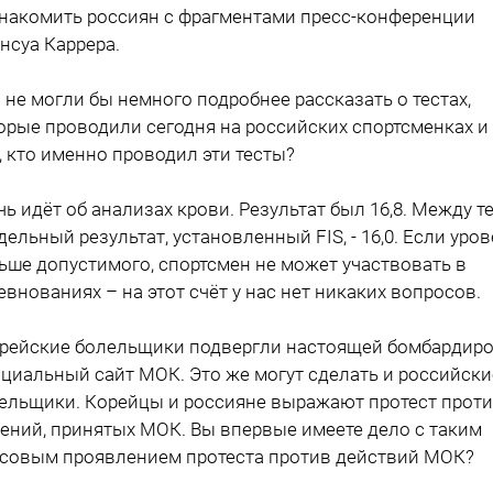
накомить россиян с фрагментами пресс-конференции
нсуа Каррера.
ы не могли бы немного подробнее рассказать о тестах,
орые проводили сегодня на российских спортсменках и
, кто именно проводил эти тесты?
ечь идёт об анализах крови. Результат был 16,8. Между т
дельный результат, установленный FIS, - 16,0. Если уро
ьше допустимого, спортсмен не может участвовать в
евнованиях – на этот счёт у нас нет никаких вопросов.
орейские болельщики подвергли настоящей бомбардир
циальный сайт МОК. Это же могут сделать и российски
ельщики. Корейцы и россияне выражают протест прот
ений, принятых МОК. Вы впервые имеете дело с таким
совым проявлением протеста против действий МОК?