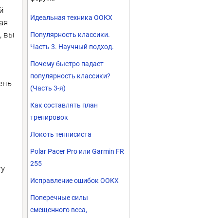
й
Идеальная техника ООКХ
ая
, вы
Популярность классики.
Часть 3. Научный подход.
Почему быстро падает
популярность классики?
ень
(Часть 3-я)
Как составлять план
тренировок
Локоть теннисиста
Polar Pacer Pro или Garmin FR
255
ту
Исправление ошибок ООКХ
Поперечные силы
смещенного веса,