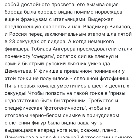
собой достойного просвета: его вызывающая
борода была хорошо видна помимо норвежцев
еще и французам с итальянцами. Выдержал
предложенную скорость и наш Владимир Вилисов,
и Россия перед заключительным этапом шла пятой
в 23 секундах от лидера. А когда немецкого
финишера Тобиаса Ангерера преследователи стали
понемногу 'съедать', остаток сил выплеснул и
самый быстрый русский лыжник уик-энда
Дементьев. И финиша в привычном понимании у
этой гонки не получилось - сплошной фотофиниш.
Пять первых команд уместились в шести десятых
секунды! Чтобы попасть на такой гонке в 'призы'
недостаточно быть быстрейшим. Требуется и
специфическая 'фотогеничность', чтобы на
итоговом черно-белом снимке в причудливом
сплетении фигур была видна ваша чуть
выдающаяся вперед нога или, скажем, плечо.
Дементьева в ходе финальной фотосессии немного