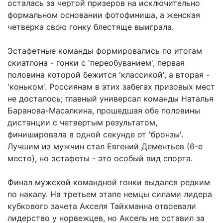
осталась за чертой призеров на исключительно
формальном основании фотофиниша, а женская
четверка свою гонку блестяще выиграла.
Эстафетные команды формировались по итогам
скиатлона - гонки с 'переобуванием', первая
половина которой бежится 'классикой', а вторая -
'коньком'. Россиянам в этих забегах призовых мест
не досталось; главный универсал команды Наталья
Баранова-Масалкина, прошедшая обе половины
дистанции с четвертым результатом,
финишировала в одной секунде от 'бронзы'.
Лучшим из мужчин стал Евгений Дементьев (6-е
место), но эстафеты - это особый вид спорта.
Финал мужской командной гонки выдался редким
по накалу. На третьем этапе немцы силами лидера
кубкового зачета Акселя Тайхманна отвоевали
лидерство у норвежцев, но Аксель не оставил за