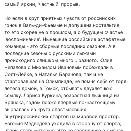
самый яркий, 'частный' прорыв.
Но если в круг приятных чувств от российских
гонок в Валь-ди-Фьемме и допущена ностальгия,
то это скорее не о прошлом, а о будущем счастье
'воспоминание'. Нынешние российские эстафетные
команды - это сборные последних сезонов. А в
последние сезоны с русскими лыжами
происходило слишком много... разного. Юлия
Чепалова с Михаилом Ивановым побеждали в
Солт-Лейке, а Наталья Баранова, так и не
стартовавшая на Олимпиаде, не помня себя от горя
летела домой, в Томск, отбывать двухлетнюю
ссылку. Лариса Куркина, возрастная лыжница из
Брянска, годом позже впервые по-настоящему
вырвалась из круга опостылевших
внутрироссийских стартов на мировой простор.
Евгения Медведева уходила в сторону от спорта,
чтобы стать матерью. Это не говоря уже о сменах