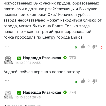
искусственных Выксунских прудов, образованных
плотинами в долинах рек Железницы и Выксунки -
правых притоков реки Оки." Конечно, турбаза
завода необязательно может находиться близко от
города, может быть и на Волге. Только тогда
непонятно - как на третий день соревнований
гонка проходила по центру города Выкса.
0
0
0
Надежда Рязанская
6165
24
14.10.2004 22:55
Андрей, сейчас перешлю вопрос автору...
0
0
0
Надежда Рязанская
6165
24
15.10.2004 20:46